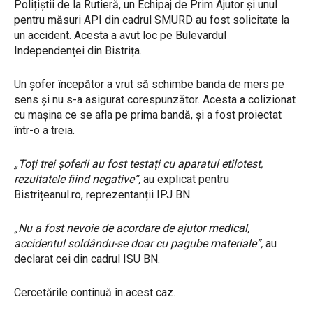
Polițiștii de la Rutieră, un Echipaj de Prim Ajutor și unul
pentru măsuri API din cadrul SMURD au fost solicitate la
un accident. Acesta a avut loc pe Bulevardul
Independenței din Bistrița.
Un șofer începător a vrut să schimbe banda de mers pe
sens și nu s-a asigurat corespunzător. Acesta a colizionat
cu mașina ce se afla pe prima bandă, și a fost proiectat
într-o a treia.
„Toți trei șoferii au fost testați cu aparatul etilotest,
rezultatele fiind negative”,
au explicat pentru
Bistrițeanul.ro, reprezentanții IPJ BN.
„Nu a fost nevoie de acordare de ajutor medical,
accidentul soldându-se doar cu pagube materiale”,
au
declarat cei din cadrul ISU BN.
Cercetările continuă în acest caz.