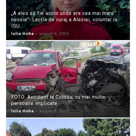
„A ales să fie acolo unde era cea mai mare
nevoie”: Lecția de curaj a Alexiei, voluntar la
ISU...
Iulia Hoha
-
august 6, 2026
FOTO: Accident la Coldău, cu mai multe
persoane implicate
Iulia Hoha
-
august 6, 2026