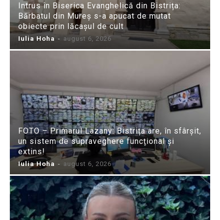
Intrus în Biserica Evanghelică din Bistrița:
Bărbatul din Mureș s-a apucat de mutat
obiecte prin lăcașul de cult
Iulia Hoha
-
august 6, 2026
FOTO – Primarul Lazany: Bistrița are, în sfârșit,
un sistem de supraveghere funcțional și
extins!
Iulia Hoha
-
august 6, 2026