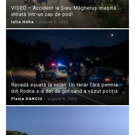
VIDEO – Accident la Șieu-Măgheruș: mașină
intrată într-un cap de pod!
Iulia Hoha
-
august 6, 2026
Rocadă eșuată la volan: Un tânăr fără permis
din Rodna s-a dat de gol când a văzut poliția
Flavia DANCIU
-
august 6, 2026