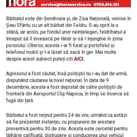
Bărbatul este din Șendroaia și, de Ziua Națională, venise în
Șieu Sfântu cu un alt bărbat din Feldru. S-au oprit la o
stână, iar acolo, pe fondul unor neînțelegeri, feldrihanul a
început să îl lovească pe tânăr și să-l înjunghie în zona
piciorului. Ulterior, acesta i-ar fi furat și portofelul și
telefonul mobil și l-a lăsat să zacă în ger. Mai multe
despre acest subiect puteți citi
AICI.
Agresorul a fost căutat, însă polițiștii nu i-au dat de urmă,
dispunând căutarea la nivel național. În data de 9
decembrie, acesta a fost depistat de către polițiștii de
frontieră din Aeroportul Cluj-Napoca, în timp ce încerca să
fugă din țară.
Bărbatul a fost reținut pentru 24 de ore, urmând ca astăzi
să fie prezentat instanței, cu propunere de arestare
preventivă pentru 30 de zile. Acesta este cercetat pentru
tâlhărie calificată, distrugere și conducerea unui vehicul