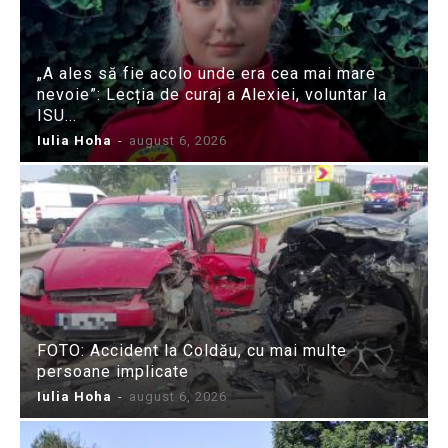
„A ales să fie acolo unde era cea mai mare
nevoie”: Lecția de curaj a Alexiei, voluntar la
ISU...
Iulia Hoha
-
august 6, 2026
FOTO: Accident la Coldău, cu mai multe
persoane implicate
Iulia Hoha
-
august 6, 2026