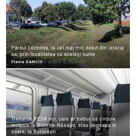
Pârâul Lechința, la cel mai mic debit din istoria
sa, prin localitatea cu același nume
Flavia DANCIU
-
august 6, 2026
Trenurile PESA noi, care ar trebui să circule
inclusiv în Bistrița-Năsăud, stau degeaba în
soare, la București