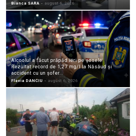
Bianca SARA
-
august 6, 2026
Alcoolul a făcut prăpăd ieri pe șosele:
Rezultat record de 1,27 mg/l la Năsăud și
accident cu un șofer...
Flavia DANCIU
-
august 6, 2026