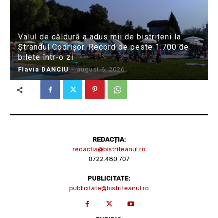
Valul de căldură a adus mii de bistrițeni la
Ștrandul Codrișor. Record de peste 1.700 de
bilete într-o zi
Flavia DANCIU
-
august 6, 2026
REDACȚIA:
redactia@bistriteanul.ro
0722.480.707
PUBLICITATE:
publicitate@bistriteanul.ro