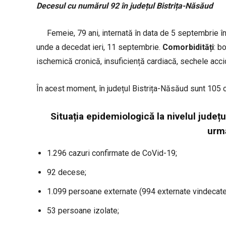
Decesul cu numărul 92 în județul Bistrița-Năsăud
Femeie, 79 ani, internată în data de 5 septembrie în
unde a decedat ieri, 11 septembrie.
Comorbidități
: b
ischemică cronică, insuficiență cardiacă, sechele acci
În acest moment, în județul Bistrița-Năsăud sunt 105 c
Situația epidemiologică la nivelul județu
urm
1.296 cazuri confirmate de CoVid-19;
92 decese;
1.099 persoane externate (994 externate vindecate 
53 persoane izolate;