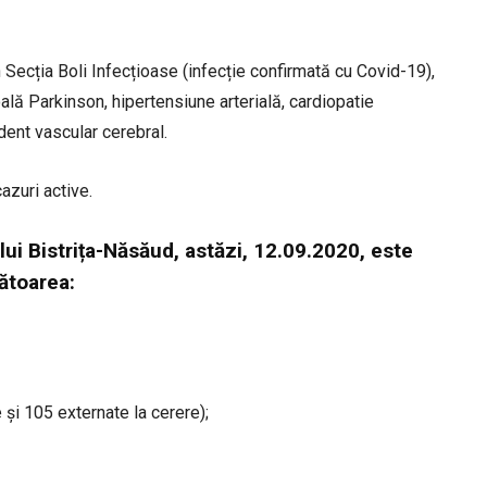
 Secția Boli Infecțioase (infecție confirmată cu Covid-19),
oală Parkinson, hipertensiune arterială, cardiopatie
dent vascular cerebral.
azuri active.
lui Bistrița-Năsăud, astăzi, 12.09.2020, este
ătoarea:
și 105 externate la cerere);