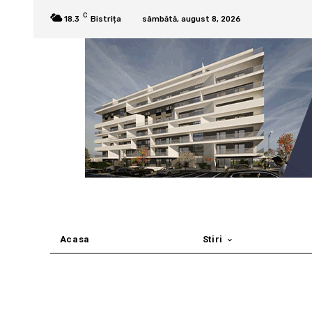
C
18.3
Bistrița
sâmbătă, august 8, 2026
Acasa
Stiri