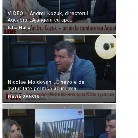
VIDEO – Andrei Kozuk, directorul
Aquabis: „Ajungem cu apa...
Iulia Hoha
-
iulie 21, 2026
Nicolae Moldovan: „E nevoie de
maturitate politică acum, mai...
Flavia DANCIU
-
iunie 10, 2026