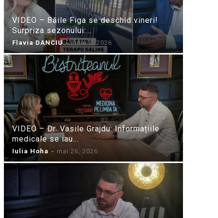
VIDEO – Băile Figa se deschid vineri!
Surpriza sezonului:...
Flavia DANCIU
-
iunie 9, 2026
VIDEO – Dr. Vasile Grajdu: Informațiile
medicale se iau...
Iulia Hoha
-
mai 26, 2026