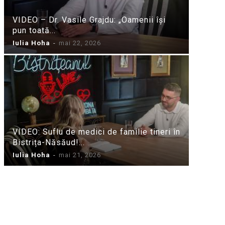
VIDEO – Dr. Vasile Grajdu: „Oamenii își
pun toată...
Iulia Hoha
-
mai 22, 2026
VIDEO: Suflu de medici de familie tineri în
Bistrița-Năsăud!...
Iulia Hoha
-
mai 21, 2026