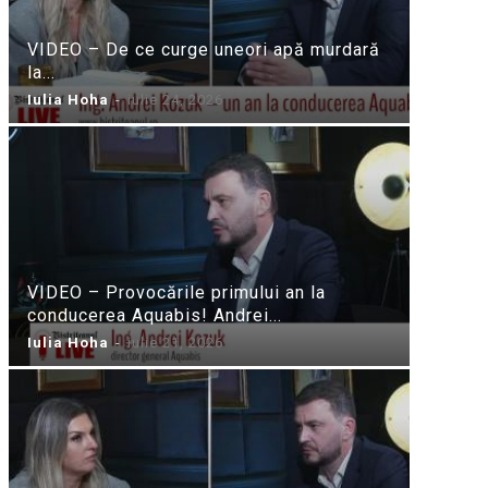
VIDEO – De ce curge uneori apă murdară
la...
Iulia Hoha
-
iulie 24, 2026
VIDEO – Provocările primului an la
conducerea Aquabis! Andrei...
Iulia Hoha
-
iulie 21, 2026