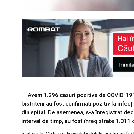
Avem 1.296 cazuri pozitive de COVID-19 î
bistrițeni au fost confirmați pozitiv la inf
din spital. De asemenea, s-a înregistrat dece
interval de timp, au fost înregistrate 1.311 c
În ultimele 24 de ore, la nivelul județului nostru, au fos