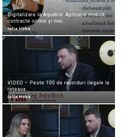
Digitalizare la Aquabis: Aplicație mobilă,
contracte online și mai...
Iulia Hoha
-
august 3, 2026
VIDEO – Peste 100 de racorduri ilegale la
rețeaua...
Iulia Hoha
-
iulie 31, 2026