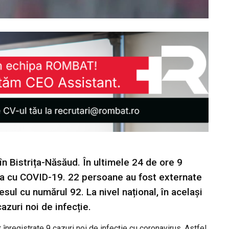
n Bistrița-Năsăud. În ultimele 24 de ore 9
ecția cu COVID-19. 22 persoane au fost externate
sul cu numărul 92. La nivel național, în același
azuri noi de infecție.
t înregistrate 9 cazuri noi de infecție cu coronavirus. Astfel,