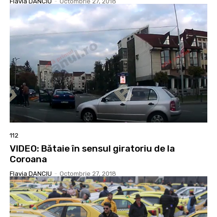
Flavia DANCIU
-
Octombrie 27, 2018
112
VIDEO: Bătaie în sensul giratoriu de la
Coroana
Flavia DANCIU
-
Octombrie 27, 2018