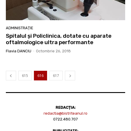
ADMINISTRAȚIE
Spitalul și Policlinica, dotate cu aparate
oftalmologice ultra performante
Flavia DANCIU
-
Octombrie 26, 2018
615
616
617
REDACȚIA:
redactia@bistriteanul.ro
0722.480.707
PUBLICITATE: