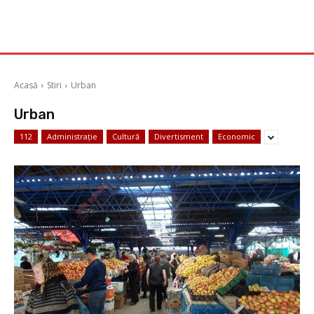
Acasă
Stiri
Urban
Urban
112
Administrație
Cultură
Divertisment
Economic