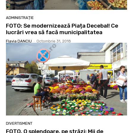
ADMINISTRAȚIE
FOTO: Se modernizează Piața Decebal! Ce
lucrări vrea să facă municipalitatea
Flavia DANCIU
-
Octombrie 31, 2018
DIVERTISMENT
FOTO. O splendoare, pe străzi: Mii de