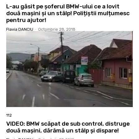
L-au găsit pe șoferul BMW-ului ce a lovit
două mașini și un stâlp! Polițiștii mulțumesc
pentru ajutor!
Flavia DANCIU
-
Octombrie 28, 2018
112
VIDEO: BMW scăpat de sub control, distruge
două mașini, dărâmă un stâlp și dispare!