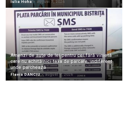
Iulia Hoha
-
august 7, 2026
Amenzi de sute de lei pentru cei fără vinietă
care nu achită nici taxa de parcare, indiferent
unde parchează
Flavia DANCIU
-
august 7, 2026