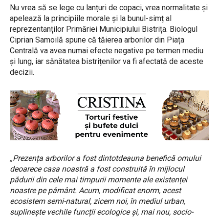
Nu vrea să se lege cu lanțuri de copaci, vrea normalitate și
apelează la principiile morale și la bunul-simț al
reprezentanților Primăriei Municipiului Bistrița. Biologul
Ciprian Samoilă spune că tăierea arborilor din Piața
Centrală va avea numai efecte negative pe termen mediu
și lung, iar sănătatea bistrițenilor va fi afectată de aceste
decizii.
„Prezența arborilor a fost dintotdeauna benefică omului
deoarece casa noastră a fost construită în mijlocul
pădurii din cele mai timpurii momente ale existenței
noastre pe pământ. Acum, modificat enorm, acest
ecosistem semi-natural, zicem noi, în mediul urban,
suplinește vechile funcții ecologice și, mai nou, socio-