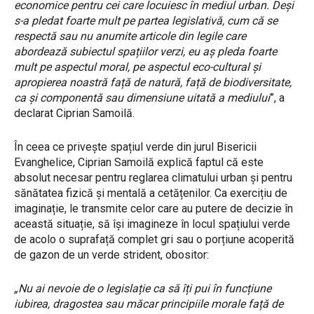
economice pentru cei care locuiesc în mediul urban. Deși
s-a pledat foarte mult pe partea legislativă, cum că se
respectă sau nu anumite articole din legile care
abordează subiectul spațiilor verzi, eu aș pleda foarte
mult pe aspectul moral, pe aspectul eco-cultural și
apropierea noastră față de natură, față de biodiversitate,
ca și componentă sau dimensiune uitată a mediului
”, a
declarat Ciprian Samoilă.
În ceea ce privește spațiul verde din jurul Bisericii
Evanghelice, Ciprian Samoilă explică faptul că este
absolut necesar pentru reglarea climatului urban și pentru
sănătatea fizică și mentală a cetățenilor. Ca exercițiu de
imaginație, le transmite celor care au putere de decizie în
această situație, să își imagineze în locul spațiului verde
de acolo o suprafață complet gri sau o porțiune acoperită
de gazon de un verde strident, obositor:
„Nu ai nevoie de o legislație ca să îți pui în funcțiune
iubirea, dragostea sau măcar principiile morale față de