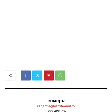
REDACȚIA:
redactia@bistriteanul.ro
0722.480.707