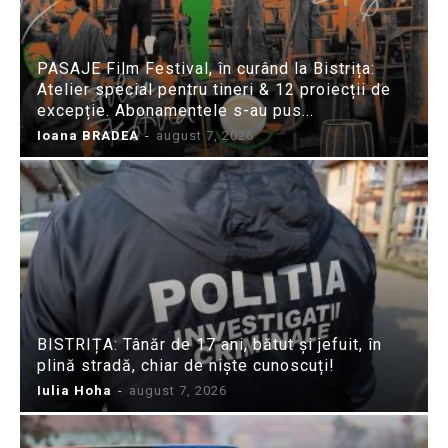
PASAJE Film Festival, în curând la Bistrița:
Atelier special pentru tineri & 12 proiecții de
excepție. Abonamentele s-au pus...
Ioana BRADEA
-
august 7, 2026
BISTRIȚA: Tânăr de 17 ani, bătut și jefuit, în
plină stradă, chiar de niște cunoscuți!
Iulia Hoha
-
august 7, 2026