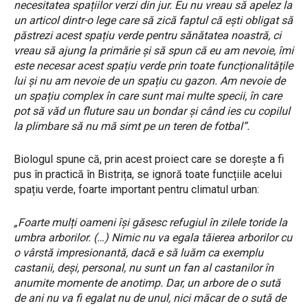
necesitatea spațiilor verzi din jur. Eu nu vreau să apelez la
un articol dintr-o lege care să zică faptul că ești obligat să
păstrezi acest spațiu verde pentru sănătatea noastră, ci
vreau să ajung la primărie și să spun că eu am nevoie, îmi
este necesar acest spațiu verde prin toate funcționalitățile
lui și nu am nevoie de un spațiu cu gazon. Am nevoie de
un spațiu complex în care sunt mai multe specii, în care
pot să văd un fluture sau un bondar și când ies cu copilul
la plimbare să nu mă simt pe un teren de fotbal”.
Biologul spune că, prin acest proiect care se dorește a fi
pus în practică în Bistrița, se ignoră toate funcțiile acelui
spațiu verde, foarte important pentru climatul urban:
„Foarte mulți oameni își găsesc refugiul în zilele toride la
umbra arborilor. (…) Nimic nu va egala tăierea arborilor cu
o vârstă impresionantă, dacă e să luăm ca exemplu
castanii, deși, personal, nu sunt un fan al castanilor în
anumite momente de anotimp. Dar, un arbore de o sută
de ani nu va fi egalat nu de unul, nici măcar de o sută de