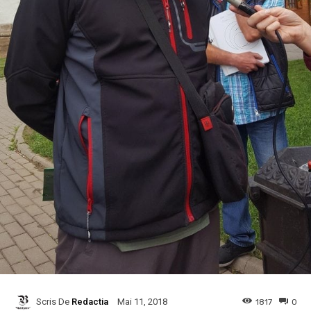
Scris De
Redactia
1817
0
Mai 11, 2018