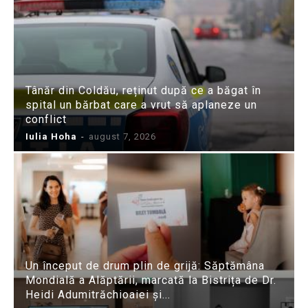
Tânăr din Coldău, reținut după ce a băgat în
spital un bărbat care a vrut să aplaneze un
conflict
Iulia Hoha
-
august 7, 2026
Un început de drum plin de grijă: Săptămâna
Mondială a Alăptării, marcată la Bistrița de Dr.
Heidi Adumitrăchioaiei și...