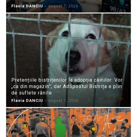
Flavia DANCIU
-
august 7, 2026
Pretențiile bistrițenilor la adopția câinilor: Vor
„ca din magazin”, dar Adăpostul Bistrița e plin
de suflete rănite
Flavia DANCIU
-
august 7, 2026