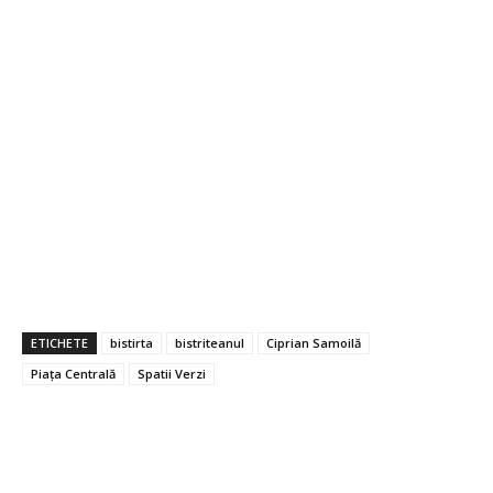
ETICHETE
bistirta
bistriteanul
Ciprian Samoilă
Piața Centrală
Spatii Verzi