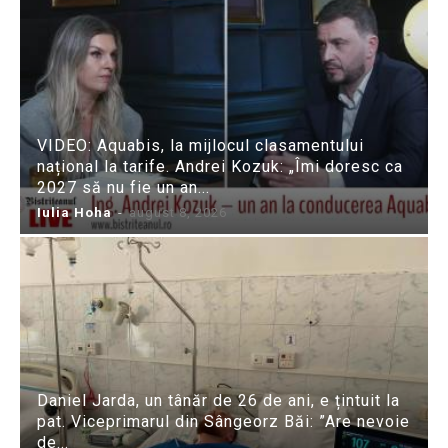
VIDEO: Aquabis, la mijlocul clasamentului
național la tarife. Andrei Kozuk: „Îmi doresc ca
2027 să nu fie un an...
Iulia Hoha
-
august 8, 2026
Daniel Jarda, un tânăr de 26 de ani, e țintuit la
pat. Viceprimarul din Sângeorz Băi: ”Are nevoie
de...