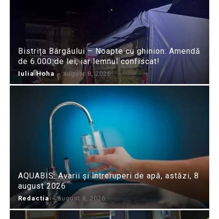
Bistrița Bârgăului – Noapte cu ghinion: Amendă
de 6.000 de lei, iar lemnul confiscat!
Iulia Hoha
-
august 8, 2026
AQUABIS: Avarii și întreruperi de apă, astăzi, 8
august 2026
Redactia
-
august 8, 2026