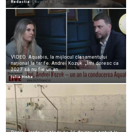
Redactia
-
august 8, 2026
VIDEO: Aquabis, la mijlocul clasamentului
național la tarife. Andrei Kozuk: „Îmi doresc ca
2027 să nu fie un an...
Iulia Hoha
-
august 8, 2026