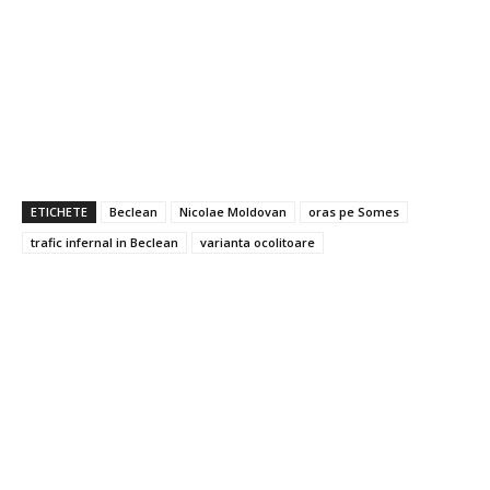
ETICHETE
Beclean
Nicolae Moldovan
oras pe Somes
trafic infernal in Beclean
varianta ocolitoare