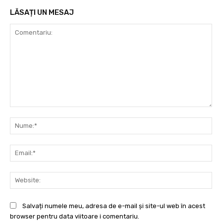
LĂSAȚI UN MESAJ
Comentariu:
Nu
Ema
Web
Salvați numele meu, adresa de e-mail și site-ul web în acest
browser pentru data viitoare i comentariu.