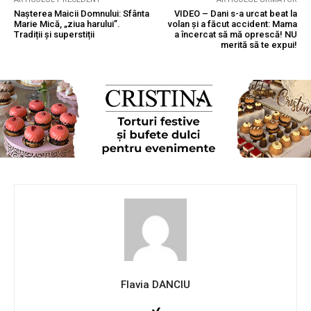
Naşterea Maicii Domnului: Sfânta
VIDEO – Dani s-a urcat beat la
Marie Mică, „ziua harului”.
volan și a făcut accident: Mama
Tradiții și superstiții
a încercat să mă oprescă! NU
merită să te expui!
Flavia DANCIU