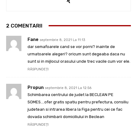
2 COMENTARII
Fane
septembrie 8, 2021 La 11:13
dar semafoarele cand se vor porni? inainte de
urmatoarele alegeri? oricum sunt degeaba daca nu
sunt si in mijlocul orasului unde trec vacile cum vor ele.
RĂSPUNDEȚI
Propun
septembrie 8, 2021 La 12:56
Schimbarea centrului de judet la BECLEAN PE
SOMES….ofer gratis spatiu pentru prefectura, consiliu
judetean si intrarea libera la Figa pentru cei ce fac
dovada schimbarii domiciliului in Beclean
RĂSPUNDEȚI