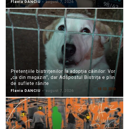
Flavia DANCIU
-
august 7, 2026
Pretențiile bistrițenilor la adopția câinilor: Vor
„ca din magazin”, dar Adăpostul Bistrița e plin
de suflete rănite
Flavia DANCIU
-
august 7, 2026