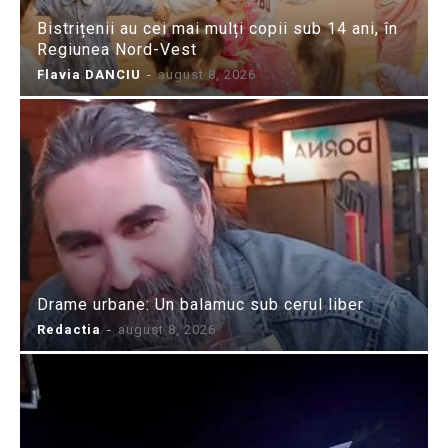
Bistrițenii au cei mai mulți copii sub 14 ani, în
Regiunea Nord-Vest
Flavia DANCIU
-
august 8, 2026
Drame urbane: Un balamuc sub cerul liber
Redactia
-
august 8, 2026