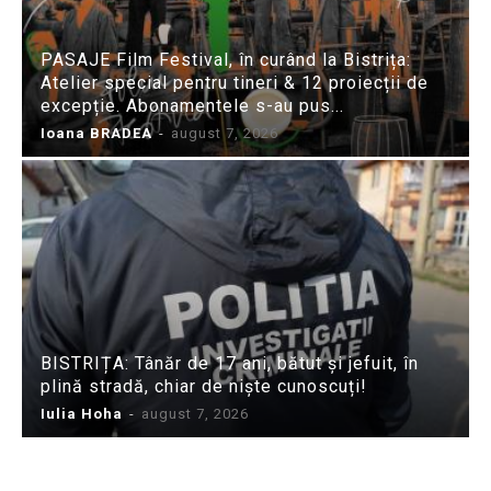
PASAJE Film Festival, în curând la Bistrița:
Atelier special pentru tineri & 12 proiecții de
excepție. Abonamentele s-au pus...
Ioana BRADEA
-
august 7, 2026
BISTRIȚA: Tânăr de 17 ani, bătut și jefuit, în
plină stradă, chiar de niște cunoscuți!
Iulia Hoha
-
august 7, 2026