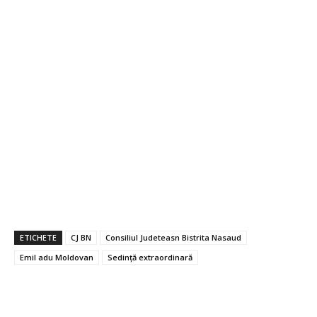
ETICHETE
CJ BN
Consiliul Judeteasn Bistrita Nasaud
Emil adu Moldovan
Sedință extraordinară