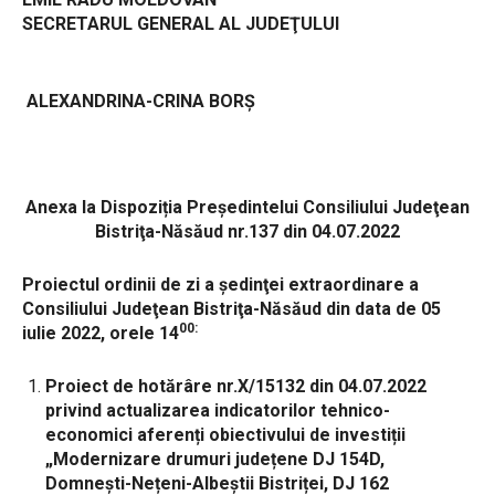
SECRETARUL GENERAL AL JUDEŢULUI
ALEXANDRINA-CRINA BORȘ
Anexa
la Dispoziția Președintelui Consiliului Judeţean
Bistriţa-Năsăud
nr.137 din 04.07.2022
Proiectul ordinii de zi
a şedinţei extraordinare a
Consiliului Judeţean Bistriţa-Năsăud
din data de 05
00:
iulie 2022, orele 14
Proiect de hotărâre nr.X/15132 din 04.07.2022
privind actualizarea indicatorilor tehnico-
economici aferenți obiectivului de investiții
„Modernizare drumuri județene DJ 154D,
Domnești-Nețeni-Albeștii Bistriței, DJ 162