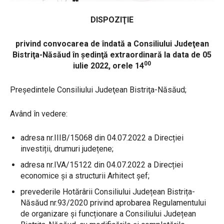
DISPOZIŢIE
privind convocarea de îndată a Consiliului Judeţean
Bistriţa-Năsăud
în şedinţă extraordinară la data de 05
00
iulie 2022, orele 14
Preşedintele Consiliului Judeţean Bistriţa-Năsăud;
Având în vedere:
adresa nr.IIIB/15068 din 04.07.2022 a Direcției
investiții, drumuri județene;
adresa nr.IVA/15122 din 04.07.2022 a Direcției
economice și a structurii Arhitect șef;
prevederile Hotărârii Consiliului Județean Bistrița-
Năsăud nr.93/2020 privind aprobarea Regulamentului
de organizare și funcționare a Consiliului Județean