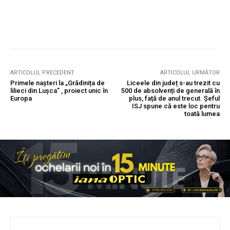
ARTICOLUL PRECEDENT
ARTICOLUL URMĂTOR
Primele nașteri la „Grădinița de
Liceele din județ s-au trezit cu
lilieci din Lușca” , proiect unic în
500 de absolvenți de generală în
Europa
plus, față de anul trecut. Șeful
ISJ spune că este loc pentru
toată lumea