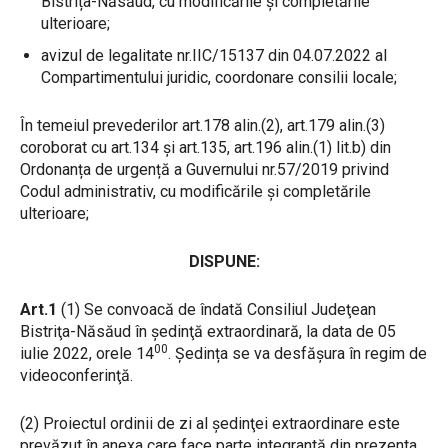
Bistrița-Năsăud, cu modificările și completările
ulterioare;
avizul de legalitate nr.IIC/15137 din 04.07.2022 al
Compartimentului juridic, coordonare consilii locale;
În temeiul prevederilor art.178 alin.(2), art.179 alin.(3)
coroborat cu art.134 și art.135, art.196 alin.(1) lit.b) din
Ordonanța de urgență a Guvernului nr.57/2019 privind
Codul administrativ, cu modificările și completările
ulterioare;
DISPUNE:
Art.1
(1) Se convoacă de îndată Consiliul Judeţean
Bistriţa-Năsăud în şedinţă extraordinară, la data de 05
00
iulie 2022, orele 14
. Ședința se va desfășura în regim de
videoconferinţă.
(2) Proiectul ordinii de zi al şedinţei extraordinare este
prevăzut în anexa care face parte integrantă din prezenta