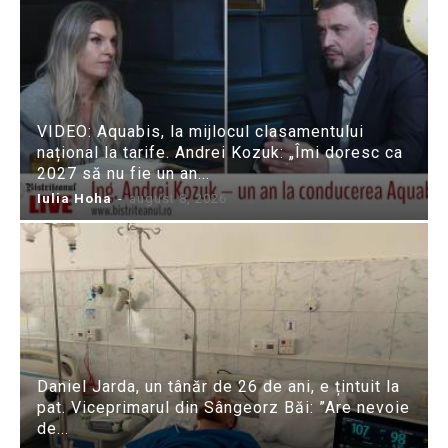
VIDEO: Aquabis, la mijlocul clasamentului
național la tarife. Andrei Kozuk: „Îmi doresc ca
2027 să nu fie un an...
Iulia Hoha
-
august 8, 2026
Daniel Jarda, un tânăr de 26 de ani, e țintuit la
pat. Viceprimarul din Sângeorz Băi: ”Are nevoie
de...