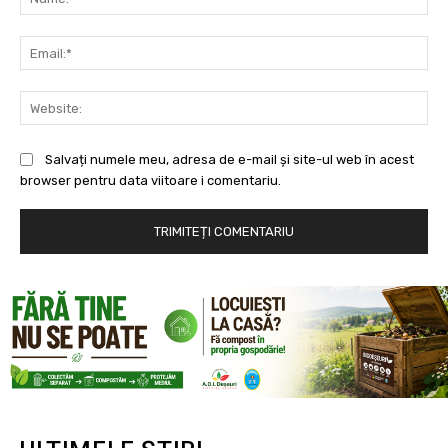
Ema
Web
Salvați numele meu, adresa de e-mail și site-ul web în acest
browser pentru data viitoare i comentariu.