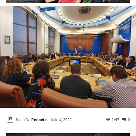
Scris De
Redactia
1147
0
Iulie 4, 2022