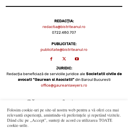
REDACȚIA:
redactia@bistriteanul.ro
0722.480.707
PUBLICITATE:
publicitate@bistriteanul.ro
JURIDIC:
Redacția beneficiază de serviciile juridice ale
Societatii civile de
avocati “Gaurean si Asociatii”
din Baroul Bucuresti
office@gaureanlawyers.ro
Folosim cookie-uri pe site-ul nostru web pentru a vă oferi cea mai
relevantă experiență, amintindu-vă preferințele și repetând vizitele.
Dând clic pe „Accept”, sunteți de acord cu utilizarea TOATE
cookie-urile.