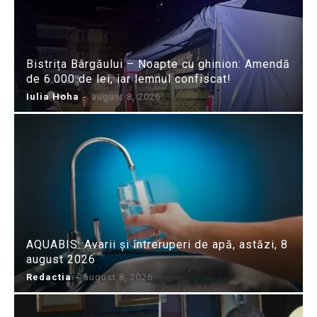
Bistrița Bârgăului – Noapte cu ghinion: Amendă
de 6.000 de lei, iar lemnul confiscat!
Iulia Hoha
-
august 8, 2026
AQUABIS: Avarii și întreruperi de apă, astăzi, 8
august 2026
Redactia
-
august 8, 2026