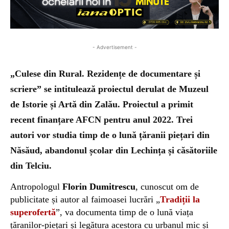
- Advertisement -
„Culese din Rural. Rezidențe de documentare și
scriere” se intitulează proiectul derulat de Muzeul
de Istorie și Artă din Zalău. Proiectul a primit
recent finanțare AFCN pentru anul 2022. Trei
autori vor studia timp de o lună ț
ăranii piețari din
Năsăud, abandonul școlar din Lechința și căsătoriile
din Telciu.
Antropologul
Florin Dumitrescu
, cunoscut om de
publicitate și autor al faimoasei lucrări „
Tradiții la
superofertă
”, va documenta timp de o lună viața
țăranilor-piețari și legătura acestora cu urbanul mic și