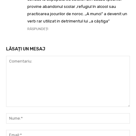
provine abandonul scolar ,refugiul în alcool sau
practicarea jocurilor de noroc. ,,A munci” a devenit un
verb rar utilizat in detrimentul lui ,,a câștiga”
RĂSPUNDEȚI
LĂSAȚI UN MESAJ
Comentariu:
Nu
Ema