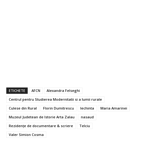
ETICHETE
AFCN
Alexandra Felseghi
Centrul pentru Studierea Modernitatii si a lumii rurale
Culese din Rural
Florin Dumitrescu
lechinta
Maria Amarinei
Muzeul Judetean de Istorie Arta Zalau
nasaud
Rezidențe de documentare & scriere
Telciu
Valer Simion Cosma