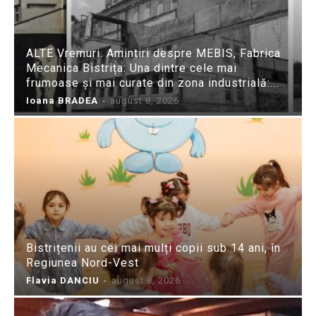
ALTE Vremuri. Amintiri despre MEBIS, Fabrica
Mecanica Bistrița: Una dintre cele mai
frumoase și mai curate din zona industrială:...
Ioana BRADEA
-
august 8, 2026
Bistrițenii au cei mai mulți copii sub 14 ani, în
Regiunea Nord-Vest
Flavia DANCIU
-
august 8, 2026