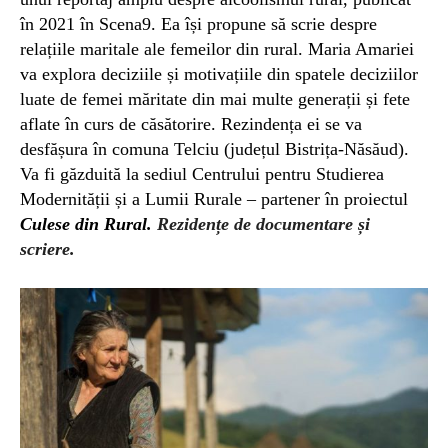
în 2021 în Scena9. Ea își propune să scrie despre
relațiile maritale ale femeilor din rural. Maria Amariei
va explora deciziile și motivațiile din spatele deciziilor
luate de femei măritate din mai multe generații și fete
aflate în curs de căsătorire. Rezindența ei se va
desfășura în comuna Telciu (județul Bistrița-Năsăud).
Va fi găzduită la sediul Centrului pentru Studierea
Modernității și a Lumii Rurale – partener în proiectul
Culese din Rural.
Rezidențe de documentare și
scriere.