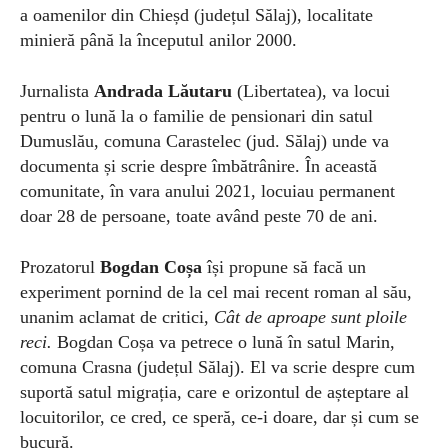
a oamenilor din Chieșd (județul Sălaj), localitate
minieră până la începutul anilor 2000.
Jurnalista
Andrada Lăutaru
(Libertatea), va locui
pentru o lună la o familie de pensionari din satul
Dumuslău, comuna Carastelec (jud. Sălaj) unde va
documenta și scrie despre îmbătrânire. În această
comunitate, în vara anului 2021, locuiau permanent
doar 28 de persoane, toate având peste 70 de ani.
Prozatorul
Bogdan Coșa
își propune să facă un
experiment pornind de la cel mai recent roman al său,
unanim aclamat de critici,
Cât de aproape sunt ploile
reci.
Bogdan Coșa va petrece o lună în satul Marin,
comuna Crasna (județul Sălaj). El va scrie despre cum
suportă satul migrația, care e orizontul de așteptare al
locuitorilor, ce cred, ce speră, ce-i doare, dar și cum se
bucură.