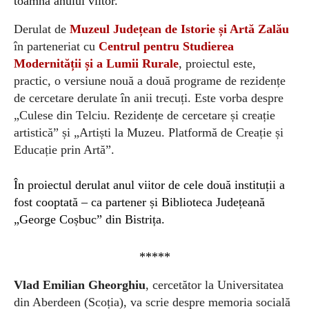
toamna anului viitor.
Derulat de
Muzeul Județean de Istorie și Artă Zalău
în parteneriat cu
Centrul pentru Studierea
Modernității și a Lumii Rurale
, proiectul este,
practic, o versiune nouă a două programe de rezidențe
de cercetare derulate în anii trecuți. Este vorba despre
„Culese din Telciu. Rezidențe de cercetare și creație
artistică” și „Artiști la Muzeu. Platformă de Creație și
Educație prin Artă”.
În proiectul derulat anul viitor de cele două instituții a
fost cooptată – ca partener și Biblioteca Județeană
„George Coșbuc” din Bistrița.
*****
Vlad Emilian Gheorghiu
, cercetător la Universitatea
din Aberdeen (Scoția), va scrie despre memoria socială