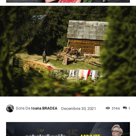
Scris De
Ioana BRADEA
3146
1
Decembrie 30, 2021