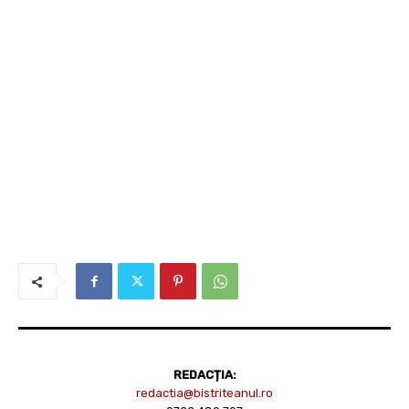
REDACȚIA:
redactia@bistriteanul.ro