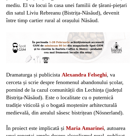
mediu. El va locui în casa unei familii de țărani-piețari
din satul Liviu Rebreanu (Bistrița-Năsăud), devenit
între timp cartier rural al orașului Năsăud.
Dramaturga și publicista
Alexandra Felseghi
, va
cerceta și scrie despre fenomenul abandonului școlar,
pornind de la cazul comunității din Lechința (județul
Bistrița-Năsăud). Este o localitate cu o puternică
tradiție viticolă și o bogată moștenire arhitecturală
medievală, din arealul săsesc bistrițean (Nösnerland).
În proiect este implicată și
Maria Amarinei
, autoarea
unui reportaj amplu despre alcoolismul rural, publicat