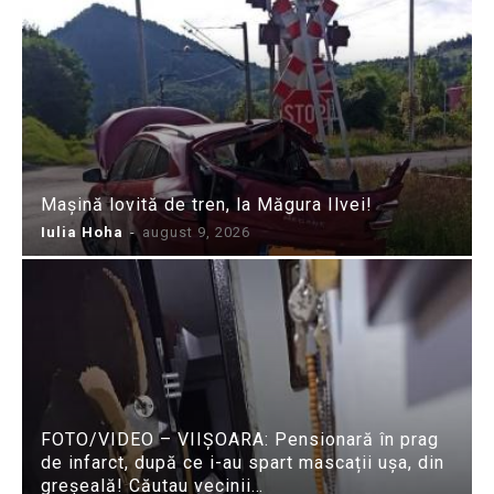
Mașină lovită de tren, la Măgura Ilvei!
Iulia Hoha
-
august 9, 2026
FOTO/VIDEO – VIIȘOARA: Pensionară în prag
de infarct, după ce i-au spart mascații ușa, din
greșeală! Căutau vecinii…