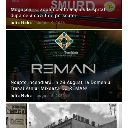
Mogoșeni: O adolescentă a ajuns la spital
după ce a căzut de pe scuter
Iulia Hoha
-
august 9, 2026
Noapte incendiară, în 28 August, la Domeniul
Transilvania! Mixează DJ REMAN!
Iulia Hoha
-
august 8, 2026