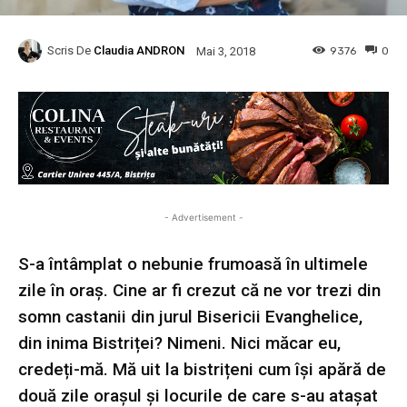
Scris De
Claudia ANDRON
9376
0
Mai 3, 2018
- Advertisement -
S-a întâmplat o nebunie frumoasă în ultimele
zile în oraș. Cine ar fi crezut că ne vor trezi din
somn castanii din jurul Bisericii Evanghelice,
din inima Bistriței? Nimeni. Nici măcar eu,
credeți-mă. Mă uit la bistrițeni cum își apără de
două zile orașul și locurile de care s-au atașat