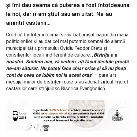
și îmi dau seama că puterea a fost întotdeauna
la noi, dar n-am știut sau am uitat. Ne-au
amintit castanii…
Cred că bistrițenii tocmai și-au luat orașul înapoi din mâna
politicienilor și au dat cel mai puternic semnal de alarmă
municipalității, primarului Ovidiu Teodor Crețu și
consilierilor locali, indiferent de culoare. „
Bistrița e a
noastră. Suntem aici, vă vedem, ați făcut destule prostii,
ne-am săturat. Nu puteți face chiar orice și să nu țineți
cont de ceea ce iubim noi la acest oraș
” – pare a fi
mesajul miilor de bistrițeni care s-au adunat virtual în jurul
castanilor care străjuiesc Biserica Evanghelică.