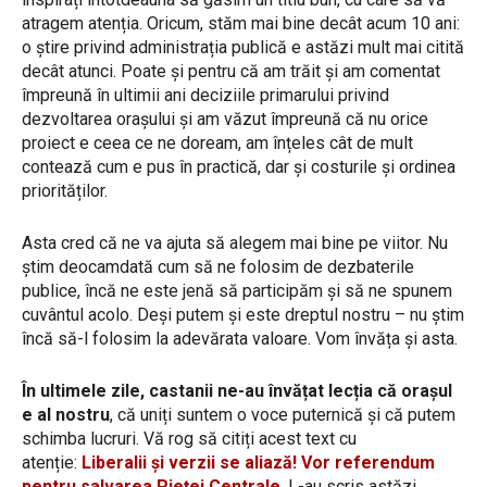
atragem atenția. Oricum, stăm mai bine decât acum 10 ani:
o știre privind administrația publică e astăzi mult mai citită
decât atunci. Poate și pentru că am trăit și am comentat
împreună în ultimii ani deciziile primarului privind
dezvoltarea orașului și am văzut împreună că nu orice
proiect e ceea ce ne doream, am înțeles cât de mult
contează cum e pus în practică, dar și costurile și ordinea
priorităților.
Asta cred că ne va ajuta să alegem mai bine pe viitor. Nu
știm deocamdată cum să ne folosim de dezbaterile
publice, încă ne este jenă să participăm și să ne spunem
cuvântul acolo. Deși putem și este dreptul nostru – nu știm
încă să-l folosim la adevărata valoare. Vom învăța și asta.
În ultimele zile, castanii ne-au învățat lecția că orașul
e al nostru
, că uniți suntem o voce puternică și că putem
schimba lucruri. Vă rog să citiți acest text cu
atenție:
Liberalii și verzii se aliază! Vor referendum
pentru salvarea Pieței Centrale
. L-au scris astăzi