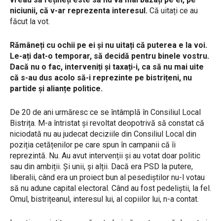
niciunii, că v-ar reprezenta interesul.
Că uitați ce au
făcut la vot.
Rămâneți cu ochii pe ei și nu uitați că puterea e la voi.
Le-ați dat-o temporar, să decidă pentru binele vostru.
Dacă nu o fac, interveniți și taxați-i, ca să nu mai uite
că s-au dus acolo să-i reprezinte pe bistrițeni, nu
partide și alianțe politice.
De 20 de ani urmăresc ce se întâmplă în Consiliul Local
Bistrița. M-a întristat și revoltat deopotrivă să constat că
niciodată nu au judecat deciziile din Consiliul Local din
poziția cetățenilor pe care spun în campanii că îi
reprezintă. Nu. Au avut intervenții și au votat doar politic
sau din ambiții. Și unii, și alții. Dacă era PSD la putere,
liberalii, când era un proiect bun al pesediștilor nu-l votau
să nu adune capital electoral. Când au fost pedeliștii, la fel.
Omul, bistrițeanul, interesul lui, al copiilor lui, n-a contat.