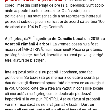
colegii mei din conferința de presă a liberalilor. Sunt acolo
niște aspecte foarte interesante. O să vedeți cum
politicienii și-au ratat șansa de a ne reprezenta interesul
pe acest subiect și cum au fost ei de acord să se taie 100
de arbori din 104 în Piața Centrală.
Ați înțeles, da?!
În ședința de Consiliu Local din 2015 au
votat să rămână 4 arbori.
La vremea aceea nu a fost
niciun vot ÎMPOTRIVĂ, nici măcar unul! Pace și prietenie,
pe lângă alianțe. Astăzi, liberalii s-au urcat pe val și strigă
tare, alături de bistrițeni.
Înțeleg jocul politic și nu pot să-i condamn, asta fac
politicienii. Se bazează pe memoria colectivă scurtă și
dau declarații diametral opuse față de ceea ce au susținut
la vot. Ohoooo, câte de ăstea am văzut în consiliile locale
că nici astăzi nu înțeleg cum la declarații pledează
împotrivă și la vot pun PENTRU. Așa au făcut și probabil
vor mai face dacă nu ne învățăm să-i taxăm.
Dar, ce
vreau să rețineți este să nu vă mai bazați pe ei, pe