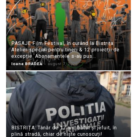
PASAJE Film Festival, în curând la Bistrița:
Atelier special pentru tineri & 12 proiecții de
excepție. Abonamentele s-au pus...
Ioana BRADEA
-
august 7, 2026
BISTRIȚA: Tânăr de 17 ani, bătut și jefuit, în
plină stradă, chiar de niște cunoscuți!