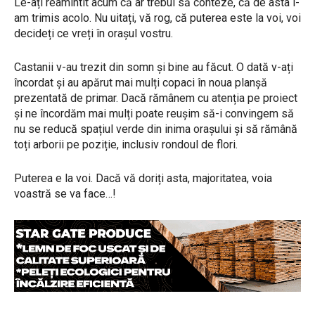
Le-ați reamintit acum că ar trebui să conteze, că de asta i-
am trimis acolo. Nu uitați, vă rog, că puterea este la voi, voi
decideți ce vreți în orașul vostru.
Castanii v-au trezit din somn și bine au făcut. O dată v-ați
încordat și au apărut mai mulți copaci în noua planșă
prezentată de primar. Dacă rămânem cu atenția pe proiect
și ne încordăm mai mulți poate reușim să-i convingem să
nu se reducă spațiul verde din inima orașului și să rămână
toți arborii pe poziție, inclusiv rondoul de flori.
Puterea e la voi. Dacă vă doriți asta, majoritatea, voia
voastră se va face…!