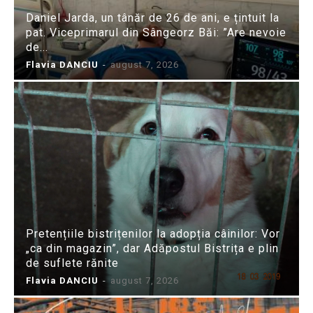
Daniel Jarda, un tânăr de 26 de ani, e țintuit la
pat. Viceprimarul din Sângeorz Băi: ”Are nevoie
de...
Flavia DANCIU
-
august 7, 2026
Pretențiile bistrițenilor la adopția câinilor: Vor
„ca din magazin”, dar Adăpostul Bistrița e plin
de suflete rănite
Flavia DANCIU
-
august 7, 2026