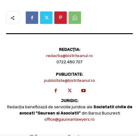
REDACȚIA:
redactia@bistriteanul.ro
0722.480.707
PUBLICITATE:
publicitate@bistriteanul.ro
JURIDIC:
Redacția beneficiază de serviciile juridice ale
Societatii civile de
avocati “Gaurean si Asociatii”
din Baroul Bucuresti
office@gaureanlawyers.ro