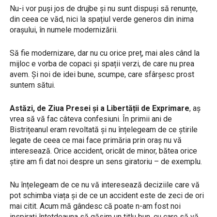
Nu-i vor puși jos de drujbe și nu sunt dispuși să renunțe,
din ceea ce văd, nici la spațiul verde generos din inima
orașului, în numele modernizării.
Să fie modernizare, dar nu cu orice preț, mai ales când la
mijloc e vorba de copaci și spații verzi, de care nu prea
avem. Și noi de idei bune, scumpe, care sfârșesc prost
suntem sătui.
Astăzi, de Ziua Presei și a Libertății de Exprimare
, aș
vrea să vă fac câteva confesiuni. În primii ani de
Bistrițeanul eram revoltată și nu înțelegeam de ce știrile
legate de ceea ce mai face primăria prin oraș nu vă
interesează. Orice accident, oricât de minor, bătea orice
știre am fi dat noi despre un sens giratoriu – de exemplu.
Nu înțelegeam de ce nu vă interesează deciziile care vă
pot schimba viața și de ce un accident este de zeci de ori
mai citit. Acum mă gândesc că poate n-am fost noi
inspirați întotdeauna să găsim un titlu bun, cu care să vă