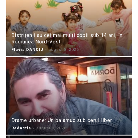
Bistrițenii au cei mai mulți copii sub 14 ani, în
Regiunea Nord-Vest
Flavia DANCIU
-
august 8, 2026
Drame urbane: Un balamuc sub cerul liber
Redactia
-
august 8, 2026