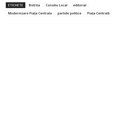
ETICHETE
Bistrita
Consiliu Local
editorial
Modernizare Piața Centrala
partide politice
Piața Centrală