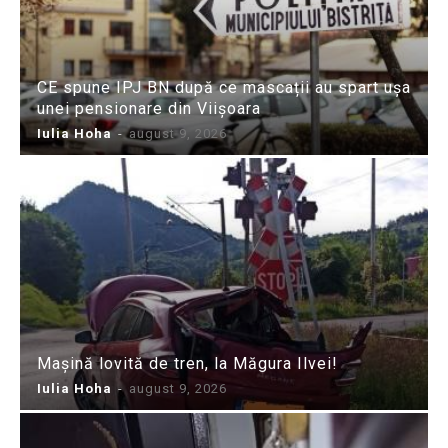
CE spune IPJ BN după ce mascații au spart ușa
unei pensionare din Viișoara
Iulia Hoha
-
august 9, 2026
Mașină lovită de tren, la Măgura Ilvei!
Iulia Hoha
-
august 9, 2026