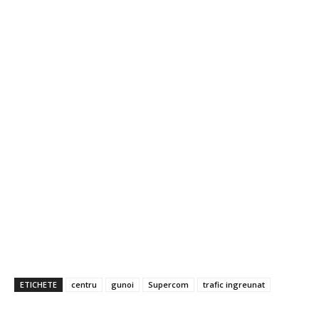
ETICHETE
centru
gunoi
Supercom
trafic ingreunat