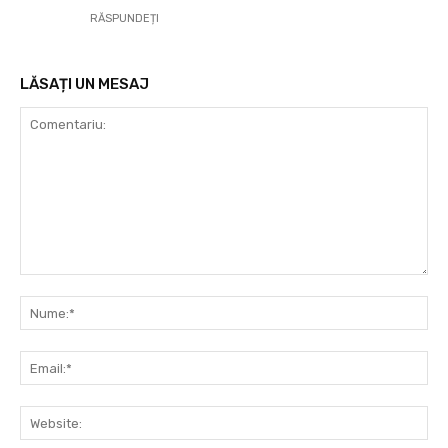
RĂSPUNDEȚI
LĂSAȚI UN MESAJ
Comentariu:
Nu
Ema
Web