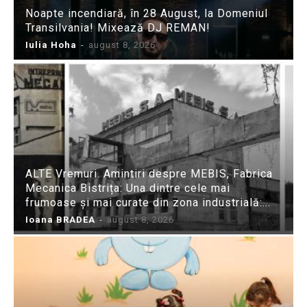
Noapte incendiară, în 28 August, la Domeniul
Transilvania! Mixează DJ REMAN!
Iulia Hoha
-
august 8, 2026
ALTE Vremuri. Amintiri despre MEBIS, Fabrica
Mecanica Bistrița: Una dintre cele mai
frumoase și mai curate din zona industrială:...
Ioana BRADEA
-
august 8, 2026