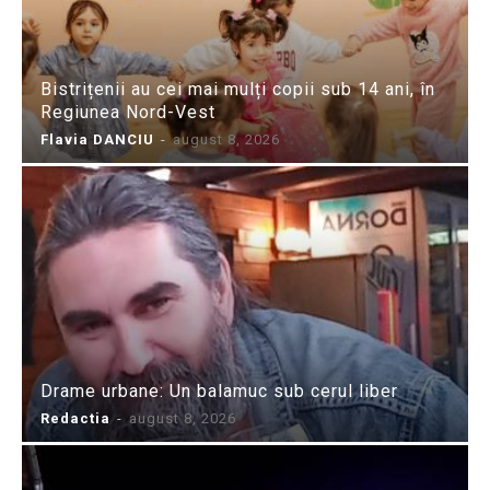
Bistrițenii au cei mai mulți copii sub 14 ani, în
Regiunea Nord-Vest
Flavia DANCIU
-
august 8, 2026
Drame urbane: Un balamuc sub cerul liber
Redactia
-
august 8, 2026