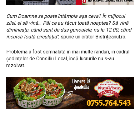
Cum Doamne se poate întâmpla așa ceva? În mijlocul
zilei, ei să vină… Păi ce au făcut toată noaptea? Să vină
dimineața, când sunt de dus gunoaiele, nu la 12.00, când
încurcă toată circulația”
, spune un cititor Bistrițeanul.ro.
Problema a fost semnalată în mai multe rânduri, în cadrul
ședințelor de Consiliu Local, însă lucrurile nu s-au
rezolvat.