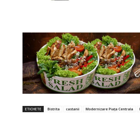
ETICHETE
Bistrita
castanii
Modernizare Piața Centrala