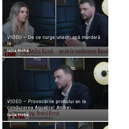
VIDEO – De ce curge uneori apă murdară
la...
Iulia Hoha
-
iulie 24, 2026
VIDEO – Provocările primului an la
conducerea Aquabis! Andrei...
Iulia Hoha
-
iulie 21, 2026