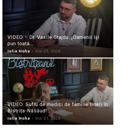
VIDEO – Dr. Vasile Grajdu: „Oamenii își
pun toată...
Iulia Hoha
-
mai 22, 2026
VIDEO: Suflu de medici de familie tineri în
Bistrița-Năsăud!...
Iulia Hoha
-
mai 21, 2026