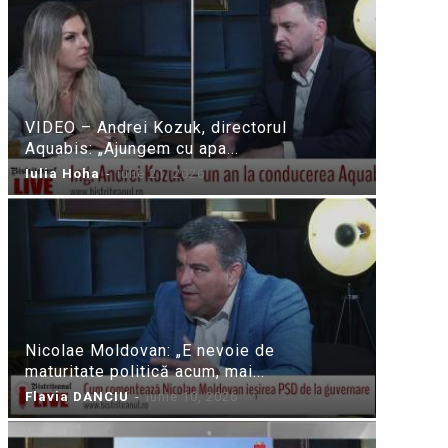
VIDEO – Andrei Kozuk, directorul
Aquabis: „Ajungem cu apa...
Iulia Hoha
-
iulie 21, 2026
Nicolae Moldovan: „E nevoie de
maturitate politică acum, mai...
Flavia DANCIU
-
iunie 10, 2026