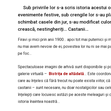
Sub privirile lor s-a scris istoria acestui
evenimente festive, sub crengile lor s-au pl
schimbat casele din jur, s-au modificat culo
crească, nestingheriți… Castanii…
Firavi și mici prin anii 1900… apoi tot mai puternici și 
nu mai avem nevoie de ei, povestea lor nu ni se mai p
pe foc…
Spectaculoase imagini de arhivă sunt disponibile și po
galerie virtuală –
Bistrița de altădată
… Este coordona
care au înțeles că fără trecut nu poate exista viitor, c
castanii – sunt necesare, nu doar nostalgicilor sau cel
înțelepți care locuiesc astăzi pe aceste meleaguri și ca
istoria înaintea noastră…