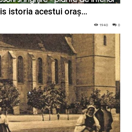
ris istoria acestui oraș…
1940
0