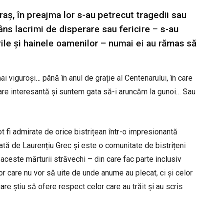
 oraș, în preajma lor s-au petrecut tragedii sau
âns lacrimi de disperare sau fericire – s-au
rile și hainele oamenilor – numai ei au rămas să
mai viguroși… până în anul de grație al Centenarului, în care
are interesantă și suntem gata să-i aruncăm la gunoi… Sau
t fi admirate de orice bistrițean într-o impresionantă
tă de Laurențiu Grec și este o comunitate de bistrițeni
ă aceste mărturii străvechi – din care fac parte inclusiv
or care nu vor să uite de unde anume au plecat, ci și celor
re știu să ofere respect celor care au trăit și au scris