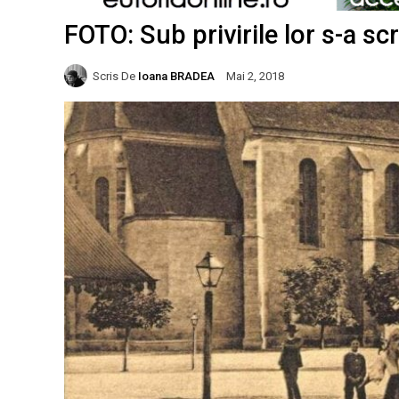
FOTO: Sub privirile lor s-a sc
Scris De
Ioana BRADEA
Mai 2, 2018