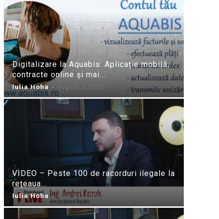
Digitalizare la Aquabis: Aplicație mobilă,
contracte online și mai...
Iulia Hoha
-
august 3, 2026
VIDEO – Peste 100 de racorduri ilegale la
rețeaua...
Iulia Hoha
-
iulie 31, 2026