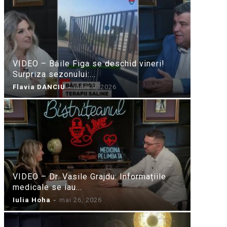
VIDEO – Băile Figa se deschid vineri!
Surpriza sezonului:...
Flavia DANCIU
-
iunie 9, 2026
VIDEO – Dr. Vasile Grajdu: Informațiile
medicale se iau...
Iulia Hoha
-
mai 26, 2026