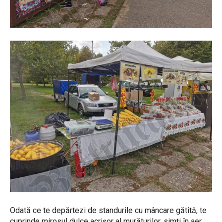
Odată ce te depărtezi de standurile cu mâncare gătită, te
cuprinde mirosul dulce acrișor al murăturilor, simți în aer