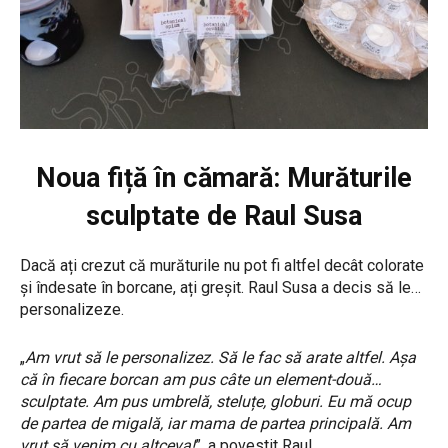
Noua fiță în cămară: Murăturile
sculptate de Raul Susa
Dacă ați crezut că murăturile nu pot fi altfel decât colorate
și îndesate în borcane, ați greșit. Raul Susa a decis să le…
personalizeze.
„
Am vrut să le personalizez. Să le fac să arate altfel. Așa
că în fiecare borcan am pus câte un element-două…
sculptate. Am pus umbrelă, steluțe, globuri. Eu mă ocup
de partea de migală, iar mama de partea principală. Am
vrut să venim cu altceva!
”, a povestit Raul.