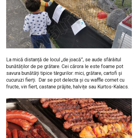
La mică distanță de locul „de joacă”, se aude sfârâitul
bunătăților de pe grătare. Cei cărora le este foame pot
savura bunătăți tipice târgurilor: mici, grătare, cartofi și
cucuruzi fierți. Dar se pot delecta și cu waffle cornet cu
fructe, vin fiert, castane prăjite, halvițe sau Kurtos-Kalacs.