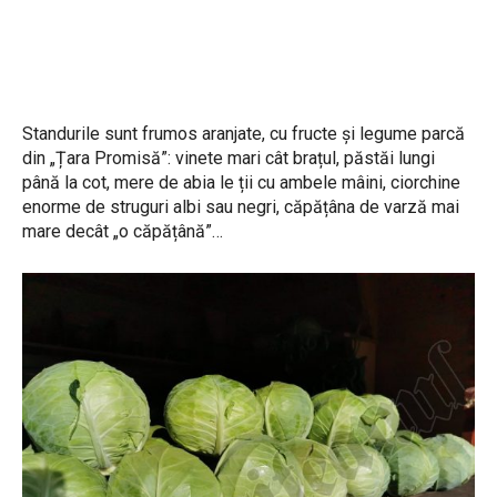
Standurile sunt frumos aranjate, cu fructe și legume parcă
din „Țara Promisă”: vinete mari cât brațul, păstăi lungi
până la cot, mere de abia le ții cu ambele mâini, ciorchine
enorme de struguri albi sau negri, căpățâna de varză mai
mare decât „o căpățână”…