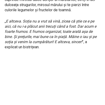
dulceața strugurilor, mirosul mărului și te pierzi între
culorile legumelor și fructelor de toamnă.
„
E altceva. Soția nu a vrut să vină, zicea că știe ce e pe
aici, că nu i-a plăcut anii trecuți când a fost. Dar acum e
foarte frumos. E frumos organizat, toate arată așa de
bine. Și prețurile, mai bune ca în piață. Mâine o iau și pe
soția și venim la cumpărături! E altceva, sincer!
”, a
explicat un bistrițean.