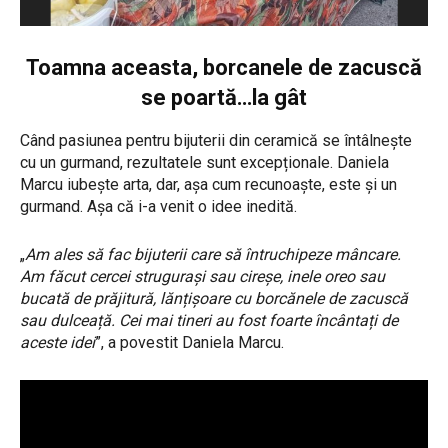
Toamna aceasta, borcanele de zacuscă
se poartă…la gât
Când pasiunea pentru bijuterii din ceramică se întâlnește
cu un gurmand, rezultatele sunt excepționale. Daniela
Marcu iubește arta, dar, așa cum recunoaște, este și un
gurmand. Așa că i-a venit o idee inedită.
„
Am ales să fac bijuterii care să întruchipeze mâncare.
Am făcut cercei strugurași sau cireșe, inele oreo sau
bucată de prăjitură, lănțișoare cu borcănele de zacuscă
sau dulceață. Cei mai tineri au fost foarte încântați de
aceste idei
”, a povestit Daniela Marcu.