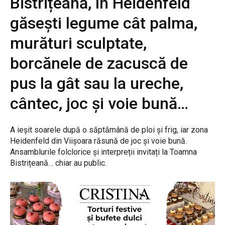
Bistrițeană, în Heidenfeld
găsești legume cât palma,
murături sculptate,
borcănele de zacuscă de
pus la gât sau la ureche,
cântec, joc și voie bună…
A ieșit soarele după o săptămână de ploi și frig, iar zona
Heidenfeld din Viișoara răsună de joc și voie bună.
Ansamblurile folclorice și interpreții invitați la Toamna
Bistrițeană… chiar au public.