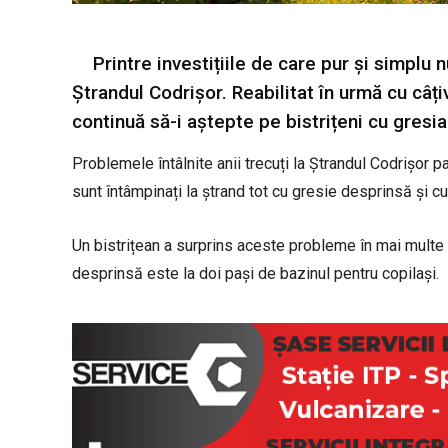
Printre investițiile de care pur și simplu
Ștrandul Codrișor. Reabilitat în urmă cu câți
continuă să-i aștepte pe bistrițeni cu gresi
Problemele întâlnite anii trecuți la Ștrandul Codrișor par
sunt întâmpinați la ștrand tot cu gresie desprinsă și cu
Un bistrițean a surprins aceste probleme în mai multe f
desprinsă este la doi pași de bazinul pentru copilași.