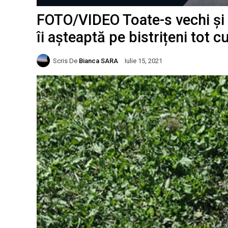
FOTO/VIDEO Toate-s vechi și
îi așteaptă pe bistrițeni tot 
Scris De
Bianca SARA
Iulie 15, 2021