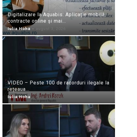
Digitalizare la Aquabis: Aplicație mobilă,
contracte online și mai...
Iulia Hoha
-
august 3, 2026
VIDEO – Peste 100 de racorduri ilegale la
rețeaua...
Iulia Hoha
-
iulie 31, 2026