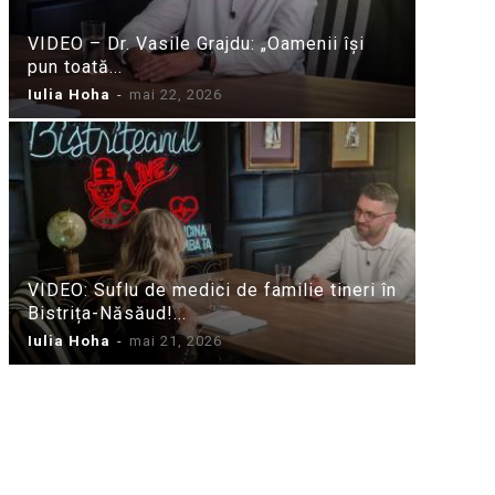
VIDEO – Dr. Vasile Grajdu: „Oamenii își
pun toată...
Iulia Hoha
-
mai 22, 2026
VIDEO: Suflu de medici de familie tineri în
Bistrița-Năsăud!...
Iulia Hoha
-
mai 21, 2026