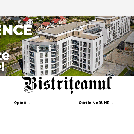
Opinii
Știrile NeBUNE