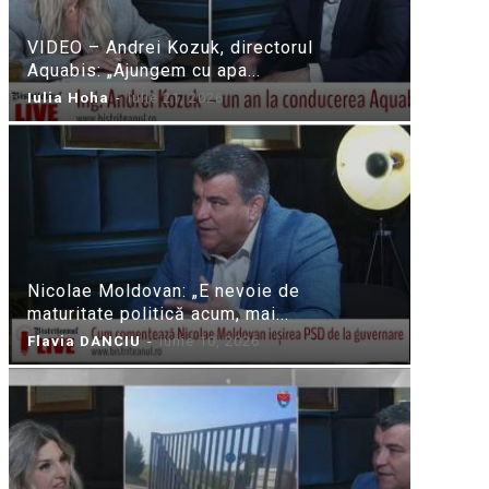
VIDEO – Andrei Kozuk, directorul
Aquabis: „Ajungem cu apa...
Iulia Hoha
-
iulie 21, 2026
Nicolae Moldovan: „E nevoie de
maturitate politică acum, mai...
Flavia DANCIU
-
iunie 10, 2026