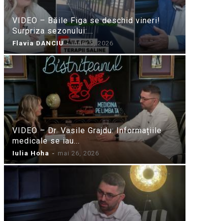
VIDEO – Băile Figa se deschid vineri!
Surpriza sezonului:...
Flavia DANCIU
-
iunie 9, 2026
VIDEO – Dr. Vasile Grajdu: Informațiile
medicale se iau...
Iulia Hoha
-
mai 26, 2026