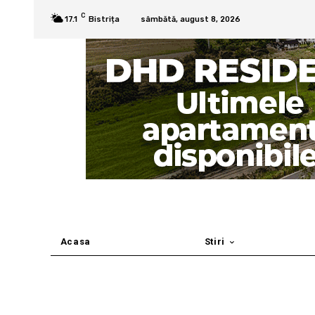
C
17.1
Bistrița
sâmbătă, august 8, 2026
Acasa
Stiri