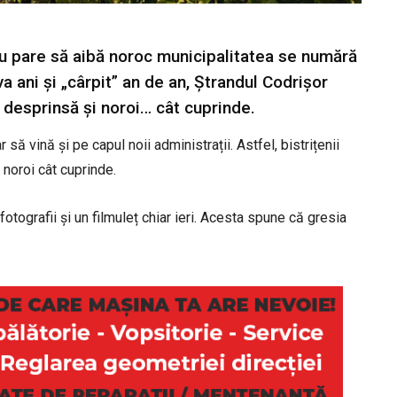
 nu pare să aibă noroc municipalitatea se numără
va ani și „cârpit” an de an, Ștrandul Codrișor
a desprinsă și noroi… cât cuprinde.
 să vină și pe capul noii administrații. Astfel, bistrițenii
 noroi cât cuprinde.
otografii și un filmuleț chiar ieri. Acesta spune că gresia