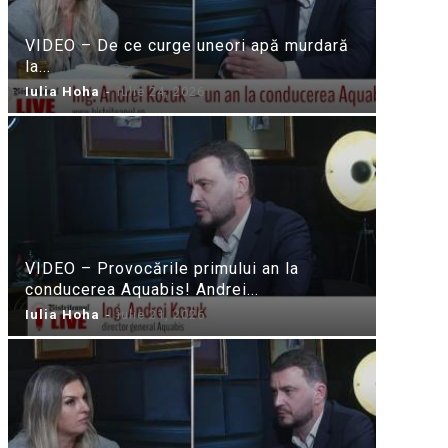
VIDEO – De ce curge uneori apă murdară
la...
Iulia Hoha
-
iulie 24, 2026
VIDEO – Provocările primului an la
conducerea Aquabis! Andrei...
Iulia Hoha
-
iulie 21, 2026