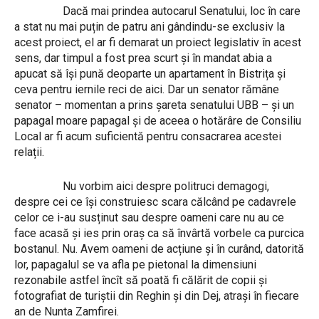
Dacă mai prindea autocarul Senatului, loc în care
a stat nu mai puțin de patru ani gândindu-se exclusiv la
acest proiect, el ar fi demarat un proiect legislativ în acest
sens, dar timpul a fost prea scurt și în mandat abia a
apucat să își pună deoparte un apartament în Bistrița și
ceva pentru iernile reci de aici. Dar un senator rămâne
senator – momentan a prins șareta senatului UBB – și un
papagal moare papagal și de aceea o hotărâre de Consiliu
Local ar fi acum suficientă pentru consacrarea acestei
relații.
Nu vorbim aici despre politruci demagogi,
despre cei ce își construiesc scara călcând pe cadavrele
celor ce i-au susținut sau despre oameni care nu au ce
face acasă și ies prin oraș ca să învârtă vorbele ca purcica
bostanul. Nu. Avem oameni de acțiune și în curând, datorită
lor, papagalul se va afla pe pietonal la dimensiuni
rezonabile astfel încît să poată fi călărit de copii și
fotografiat de turiștii din Reghin și din Dej, atrași în fiecare
an de Nunta Zamfirei.