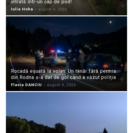
intrată într-un cap de pod!
Iulia Hoha
-
august 6, 2026
Rocadă eșuată la volan: Un tânăr fără permis
din Rodna s-a dat de gol când a văzut poliția
Flavia DANCIU
-
august 6, 2026