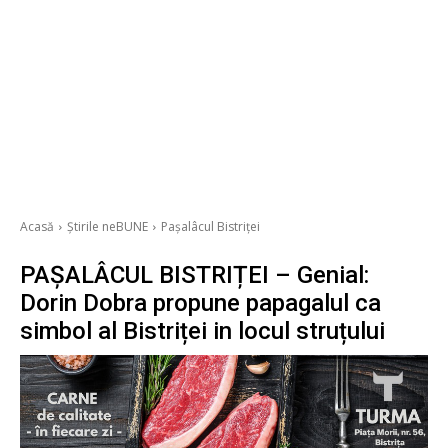
Acasă
Știrile neBUNE
Pașalâcul Bistriței
PAȘALÂCUL BISTRIȚEI – Genial:
Dorin Dobra propune papagalul ca
simbol al Bistriței in locul struțului