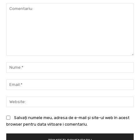
Comentariu:
Nu
Ema
Web
Salvați numele meu, adresa de e-mail și site-ul web în acest
browser pentru data viitoare i comentariu.