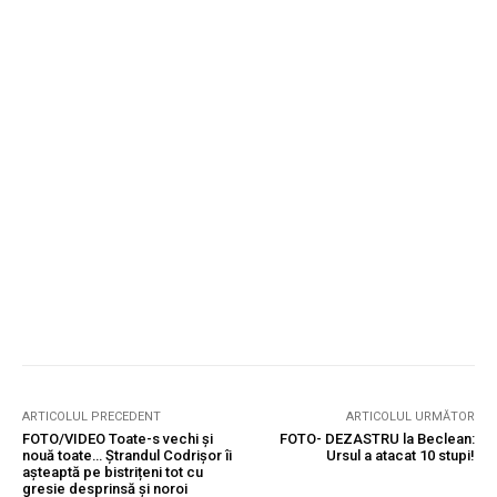
ARTICOLUL PRECEDENT
ARTICOLUL URMĂTOR
FOTO/VIDEO Toate-s vechi și
FOTO- DEZASTRU la Beclean:
nouă toate… Ștrandul Codrișor îi
Ursul a atacat 10 stupi!
așteaptă pe bistrițeni tot cu
gresie desprinsă și noroi