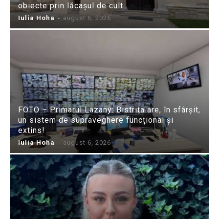
obiecte prin lăcașul de cult
Iulia Hoha
-
august 6, 2026
FOTO – Primarul Lazany: Bistrița are, în sfârșit,
un sistem de supraveghere funcțional și
extins!
Iulia Hoha
-
august 6, 2026