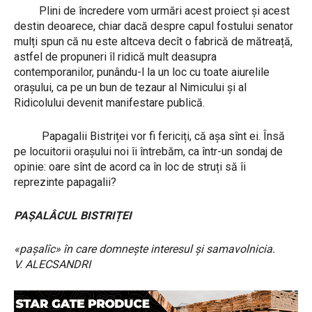
Plini de încredere vom urmări acest proiect și acest
destin deoarece, chiar dacă despre capul fostului senator
mulți spun că nu este altceva decît o fabrică de mătreață,
astfel de propuneri îl ridică mult deasupra
contemporanilor, punându-l la un loc cu toate aiurelile
orașului, ca pe un bun de tezaur al Nimicului și al
Ridicolului devenit manifestare publică.
Papagalii Bistriței vor fi fericiți, că așa sînt ei. Însă
pe locuitorii orașului noi îi întrebăm, ca într-un sondaj de
opinie: oare sînt de acord ca în loc de struți să îi
reprezinte papagalii?
PAȘALÂCUL BISTRIȚEI
«pașalîc» în care domnește interesul și samavolnicia.
V. ALECSANDRI