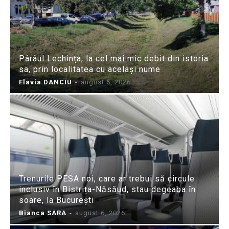
Pârâul Lechința, la cel mai mic debit din istoria
sa, prin localitatea cu același nume
Flavia DANCIU
-
august 6, 2026
Trenurile PESA noi, care ar trebui să circule
inclusiv în Bistrița-Năsăud, stau degeaba în
soare, la București
Bianca SARA
-
august 6, 2026