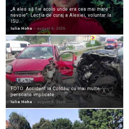
„A ales să fie acolo unde era cea mai mare
nevoie”: Lecția de curaj a Alexiei, voluntar la
ISU...
Iulia Hoha
-
august 6, 2026
FOTO: Accident la Coldău, cu mai multe
persoane implicate
Iulia Hoha
-
august 6, 2026