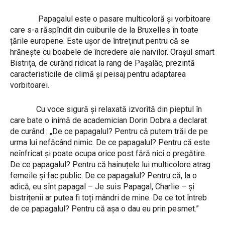
Papagalul este o pasare multicoloră și vorbitoare
care s-a răspîndit din cuiburile de la Bruxelles în toate
țările europene. Este ușor de întreținut pentru că se
hrănește cu boabele de încredere ale naivilor. Orașul smart
Bistrița, de curând ridicat la rang de Pașalâc, prezintă
caracteristicile de climă și peisaj pentru adaptarea
vorbitoarei.
Cu voce sigură și relaxată izvorîtă din pieptul în
care bate o inimă de academician Dorin Dobra a declarat
de curând : „De ce papagalul? Pentru că putem trăi de pe
urma lui nefăcând nimic. De ce papagalul? Pentru că este
neînfricat și poate ocupa orice post fără nici o pregătire.
De ce papagalul? Pentru că hainuțele lui multicolore atrag
femeile și fac public. De ce papagalul? Pentru că, la o
adică, eu sînt papagal – Je suis Papagal, Charlie – și
bistrițenii ar putea fi toți mândri de mine. De ce tot întreb
de ce papagalul? Pentru că așa o dau eu prin pesmet.”