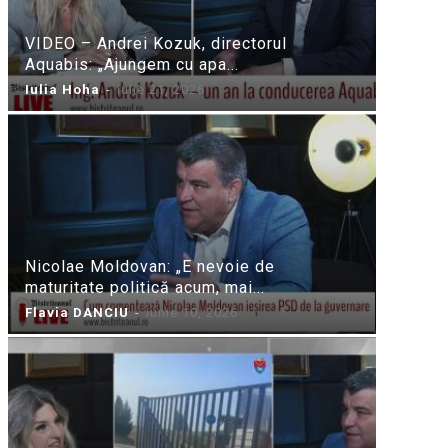
VIDEO – Andrei Kozuk, directorul
Aquabis: „Ajungem cu apa...
Iulia Hoha
-
iulie 21, 2026
Nicolae Moldovan: „E nevoie de
maturitate politică acum, mai...
Flavia DANCIU
-
iunie 10, 2026