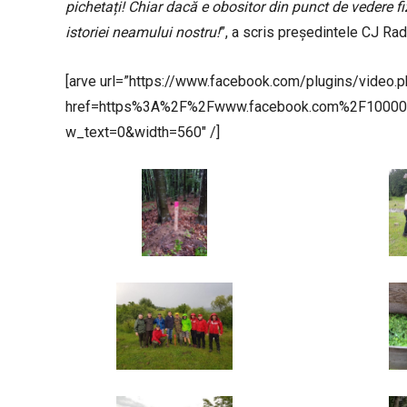
pichetați! Chiar dacă e obositor din punct de vedere fiz
istoriei neamului nostru!
”, a scris președintele CJ R
[arve url=”https://www.facebook.com/plugins/video.
href=https%3A%2F%2Fwww.facebook.com%2F1000
w_text=0&width=560″ /]