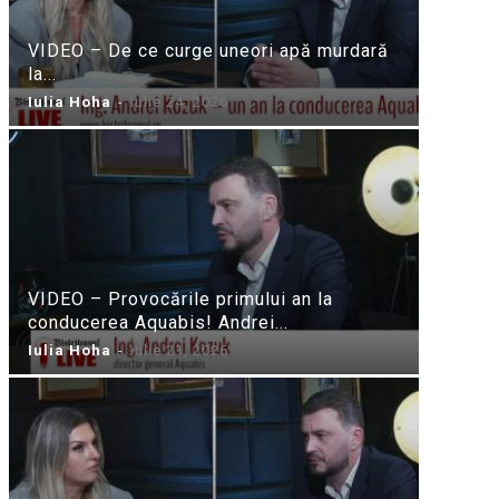
VIDEO – De ce curge uneori apă murdară
la...
Iulia Hoha
-
iulie 24, 2026
VIDEO – Provocările primului an la
conducerea Aquabis! Andrei...
Iulia Hoha
-
iulie 21, 2026