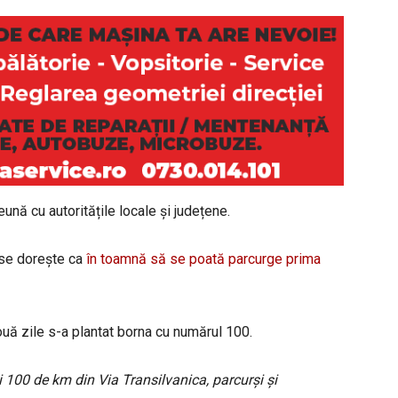
ună cu autoritățile locale și județene.
 se dorește ca
în toamnă să se poată parcurge prima
două zile s-a plantat borna cu numărul 100.
 100 de km din Via Tra
nsilvanica, parcurși și