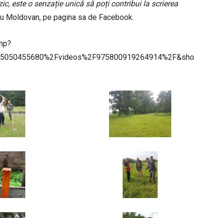
ic, este o senzație unică să poți contribui la scrierea
adu Moldovan, pe pagina sa de Facebook.
php?
05050455680%2Fvideos%2F975800919264914%2F&sho