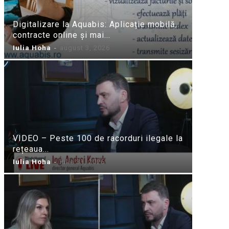
Digitalizare la Aquabis: Aplicație mobilă,
contracte online și mai...
Iulia Hoha
-
august 3, 2026
VIDEO – Peste 100 de racorduri ilegale la
rețeaua...
Iulia Hoha
-
iulie 31, 2026