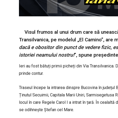
Visul frumos al unui drum care să unească 
Transilvanica, pe modelul „El Camino”, are 
dacă e obositor din punct de vedere fizic, es
istoriei neamului nostru!
”, spune președint
Ieri au fost bătuți primii picheți din Via Transilvanic
prinde contur.
Traseul începe la intrarea dinspre Bucovina în județul 
Ținutul Secuimii, Capitala Marii Uniri, Sarmisegetusa R
locul în care Regele Carol I a intrat în țară. În cealaltă
se odihnește Ștefan cel Mare.