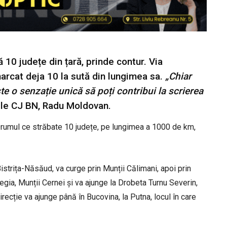
10 județe din țară, prinde contur. Via
marcat deja 10 la sută din lungimea sa.
„Chiar
te o senzație unică să poți contribui la scrierea
ele CJ BN, Radu Moldovan.
a. Drumul ce străbate 10 județe, pe lungimea a 1000 de km,
Bistrița-Năsăud, va curge prin Munții Călimani, apoi prin
egia, Munții Cernei și va ajunge la Drobeta Turnu Severin,
 direcție va ajunge până în Bucovina, la Putna, locul în care