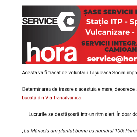
Acesta va fi trasat de voluntarii Tășuleasa Social împre
Determinarea de trasare a acestuia e mare, deoarece
bucată din Via Transilvanica
.
Lucrurile se desfășoară într-un ritm alert. În doar 
„
La Mărișelu am plantat borna cu numărul 100! Primii