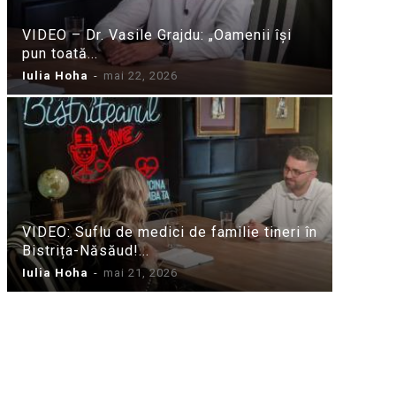
VIDEO – Dr. Vasile Grajdu: „Oamenii își
pun toată...
Iulia Hoha
-
mai 22, 2026
VIDEO: Suflu de medici de familie tineri în
Bistrița-Năsăud!...
Iulia Hoha
-
mai 21, 2026