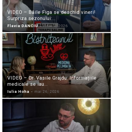
VIDEO – Băile Figa se deschid vineri!
Surpriza sezonului:...
Flavia DANCIU
-
iunie 9, 2026
VIDEO – Dr. Vasile Grajdu: Informațiile
medicale se iau...
Iulia Hoha
-
mai 26, 2026