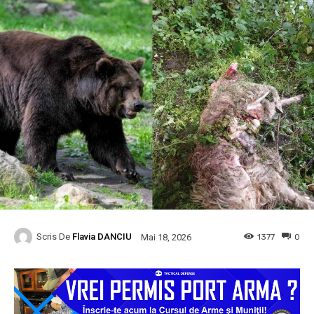
Scris De
Flavia DANCIU
1377
0
Mai 18, 2026