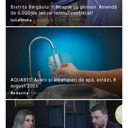
Bistrița Bârgăului – Noapte cu ghinion: Amendă
de 6.000 de lei, iar lemnul confiscat!
Iulia Hoha
-
august 8, 2026
AQUABIS: Avarii și întreruperi de apă, astăzi, 8
august 2026
Redactia
-
august 8, 2026