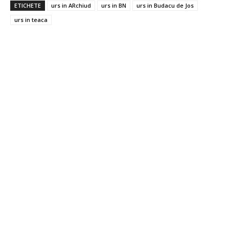
ETICHETE
urs in ARchiud
urs in BN
urs in Budacu de Jos
urs in teaca