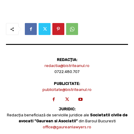
REDACȚIA:
redactia@bistriteanul.ro
0722.480.707
PUBLICITATE:
publicitate@bistriteanul.ro
JURIDIC:
Redacția beneficiază de serviciile juridice ale
Societatii civile de
avocati “Gaurean si Asociatii”
din Baroul Bucuresti
office@gaureanlawyers.ro