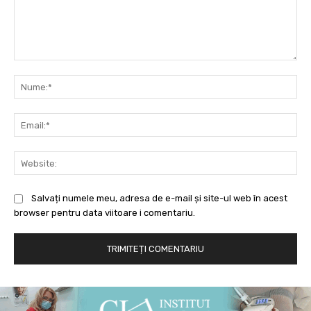
Comentariu:
Nu
Ema
Web
Salvați numele meu, adresa de e-mail și site-ul web în acest
browser pentru data viitoare i comentariu.