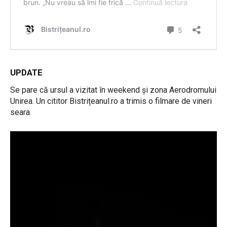
UPDATE
Se pare că ursul a vizitat în weekend și zona Aerodromului
Unirea. Un cititor Bistrițeanul.ro a trimis o filmare de vineri
seara.
P
l
a
y
e
r
v
i
d