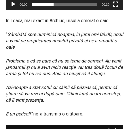
00:00
00:39
În Teaca, mai exact în Archiud, ursul a omorât o oaie.
”
Sâmbătă spre duminică noaptea, în jurul orei 03.00, ursul
a venit pe proprietatea noastră privată și ne-a omorât o
oaie.
Problema e că se pare că nu se teme de oameni. Au venit
jandarmii și nu a avut nicio reacție. Au tras două focuri de
armă și tot nu s-a dus. Abia au reușit să îl alunge.
Azi-noapte a stat soțul cu câinii să păzească, pentru că
știam că va reveni după oaie. Câinii latră acum non-stop,
că îi simt prezența.
E un pericol!”
ne-a transmis o cititoare.