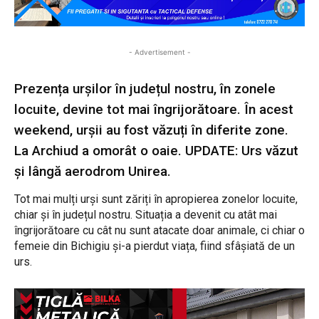
- Advertisement -
Prezența urșilor în județul nostru, în zonele
locuite, devine tot mai îngrijorătoare. În acest
weekend, urșii au fost văzuți în diferite zone.
La Archiud a omorât o oaie. UPDATE: Urs văzut
și lângă aerodrom Unirea.
Tot mai mulți urși sunt zăriți în apropierea zonelor locuite,
chiar și în județul nostru. Situația a devenit cu atât mai
îngrijorătoare cu cât nu sunt atacate doar animale, ci chiar o
femeie din Bichigiu și-a pierdut viața, fiind sfâșiată de un
urs.