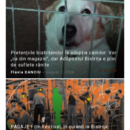
Pretențiile bistrițenilor la adopția câinilor: Vor
„ca din magazin”, dar Adăpostul Bistrița e plin
de suflete rănite
Flavia DANCIU
-
august 7, 2026
PASAJE Film Festival, în curând la Bistrița: