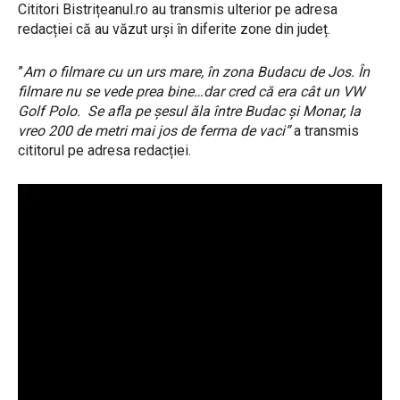
Cititori Bistrițeanul.ro au transmis ulterior pe adresa
redacției că au văzut urși în diferite zone din județ.
”
Am o filmare cu un urs mare, în zona Budacu de Jos. În
filmare nu se vede prea bine…dar cred că era cât un VW
Golf Polo. Se afla pe șesul ăla între Budac și Monar, la
vreo 200 de metri mai jos de ferma de vaci”
a transmis
cititorul pe adresa redacției.
P
l
a
y
e
r
v
i
d
e
o