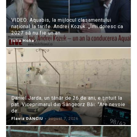
VIDEO: Aquabis, la mijlocul clasamentului
național la tarife. Andrei Kozuk: „Îmi doresc ca
2027 să nu fie un an...
Iulia Hoha
-
august 8, 2026
Daniel Jarda, un tânăr de 26 de ani, e țintuit la
pat. Viceprimarul din Sângeorz Băi: ”Are nevoie
de...
Flavia DANCIU
-
august 7, 2026