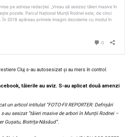
orestiere Cluj s-au autosesizat și au mers în control.
cebook, tăierile au aviz. S-au aplicat două amenzi
cat un articol intitulat ”FOTO-FII REPORTER: Defrișări
s-au sesizat ”tăieri masive de arbori în Munții Rodnei –
ier Gușatu, Bistrița-Năsăud”.