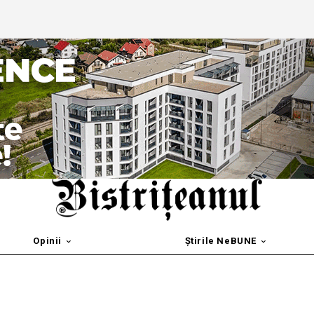
Opinii
Știrile NeBUNE