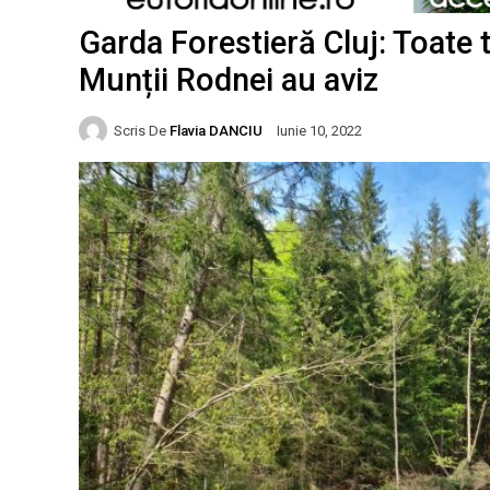
Garda Forestieră Cluj: Toate t
Munții Rodnei au aviz
Scris De
Flavia DANCIU
Iunie 10, 2022