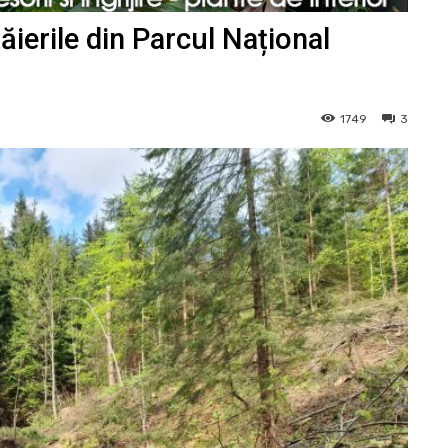
ăierile din Parcul Național
1749
3