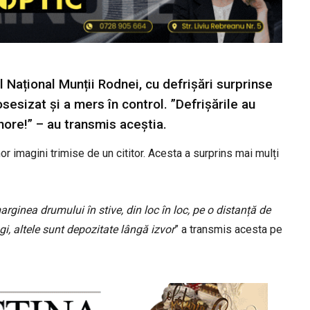
l Național Munții Rodnei, cu defrișări surprinse
sesizat și a mers în control. ”Defrișările au
ore!” – au transmis aceștia.
nor imagini trimise de un cititor. Acesta a surprins mai mulți
arginea drumului în stive, din loc în loc, pe o distanță de
i, altele sunt depozitate lângă izvor
” a transmis acesta pe