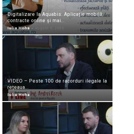
Digitalizare la Aquabis: Aplicație mobilă,
contracte online și mai...
Iulia Hoha
-
august 3, 2026
VIDEO – Peste 100 de racorduri ilegale la
rețeaua...
Iulia Hoha
-
iulie 31, 2026