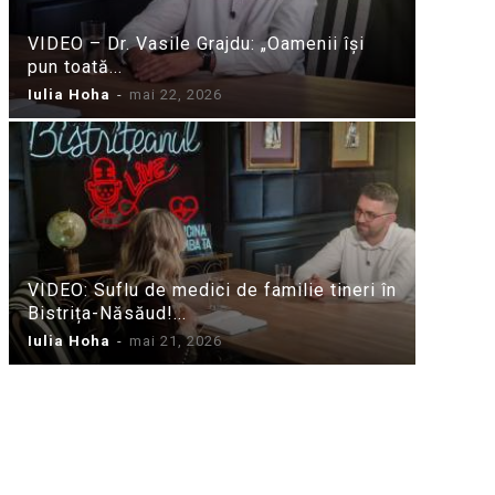
VIDEO – Dr. Vasile Grajdu: „Oamenii își
pun toată...
Iulia Hoha
-
mai 22, 2026
VIDEO: Suflu de medici de familie tineri în
Bistrița-Năsăud!...
Iulia Hoha
-
mai 21, 2026