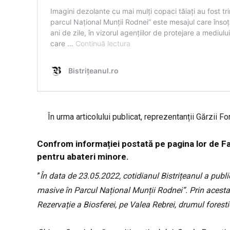
În urma articolului publicat, reprezentanții Gărzii F
Confrom informației postată pe pagina lor de Fa
pentru abateri minore.
”
În data de 23.05.2022, cotidianul Bistrițeanul a publi
masive în Parcul Național Munții Rodnei”. Prin acesta 
Rezervație a Biosferei, pe Valea Rebrei, drumul forest