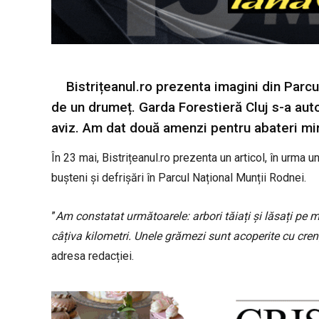
Bistrițeanul.ro prezenta imagini din Parcu
de un drumeț. Garda Forestieră Cluj s-a auto
aviz. Am dat două amenzi pentru abateri min
În 23 mai, Bistrițeanul.ro prezenta un articol, în urma u
bușteni și defrișări în Parcul Național Munții Rodnei.
”
Am constatat următoarele: arbori tăiați și lăsați pe m
câțiva kilometri. Unele grămezi sunt acoperite cu creng
adresa redacției.