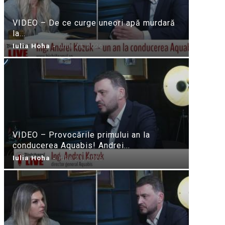
VIDEO – De ce curge uneori apă murdară
la...
Iulia Hoha
-
iulie 24, 2026
VIDEO – Provocările primului an la
conducerea Aquabis! Andrei...
Iulia Hoha
-
iulie 21, 2026