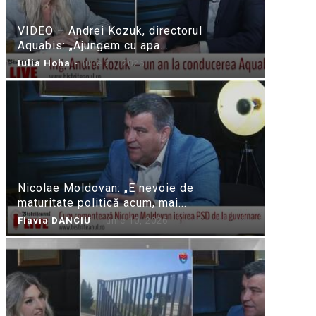
VIDEO – Andrei Kozuk, directorul
Aquabis: „Ajungem cu apa...
Iulia Hoha
-
iulie 21, 2026
Nicolae Moldovan: „E nevoie de
maturitate politică acum, mai...
Flavia DANCIU
-
iunie 10, 2026