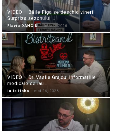
VIDEO – Băile Figa se deschid vineri!
Surpriza sezonului:...
Flavia DANCIU
-
iunie 9, 2026
VIDEO – Dr. Vasile Grajdu: Informațiile
medicale se iau...
Iulia Hoha
-
mai 26, 2026