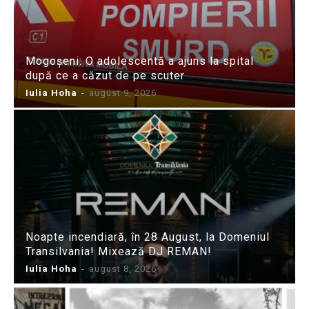
Mogoșeni: O adolescentă a ajuns la spital
după ce a căzut de pe scuter
Iulia Hoha
-
august 9, 2026
Noapte incendiară, în 28 August, la Domeniul
Transilvania! Mixează DJ REMAN!
Iulia Hoha
-
august 8, 2026