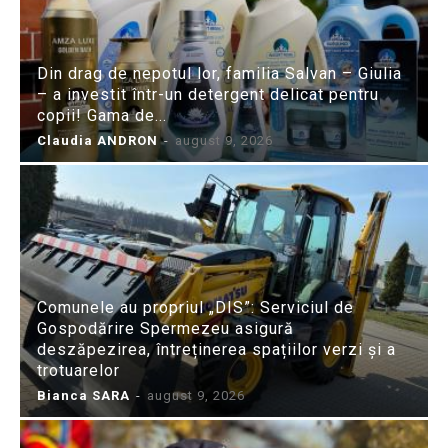
Din drag de nepotul lor, familia Salvan – Giulia
– a investit într-un detergent delicat pentru
copii! Gama de...
Claudia ANDRON
-
august 9, 2026
Comunele au propriul „DIS”: Serviciul de
Gospodărire Spermezeu asigură
deszăpezirea, întreținerea spațiilor verzi și a
trotuarelor
Bianca SARA
-
august 9, 2026