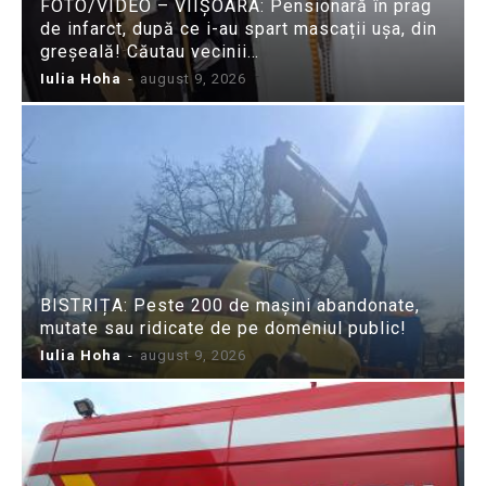
FOTO/VIDEO – VIIȘOARA: Pensionară în prag
de infarct, după ce i-au spart mascații ușa, din
greșeală! Căutau vecinii…
Iulia Hoha
-
august 9, 2026
BISTRIȚA: Peste 200 de mașini abandonate,
mutate sau ridicate de pe domeniul public!
Iulia Hoha
-
august 9, 2026