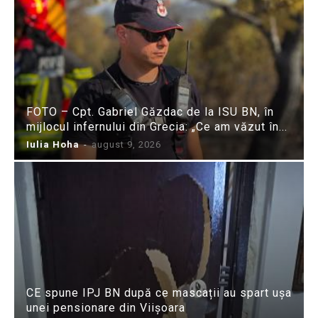
FOTO – Cpt. Gabriel Găzdac de la ISU BN, în
mijlocul infernului din Grecia: „Ce am văzut în...
Iulia Hoha
-
august 9, 2026
CE spune IPJ BN după ce mascații au spart ușa
unei pensionare din Viișoara