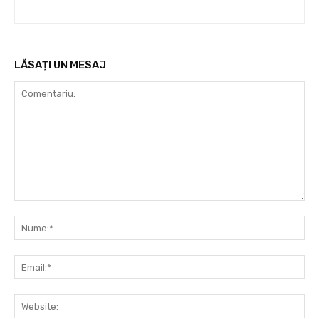
LĂSAȚI UN MESAJ
Comentariu:
Nu
Ema
Web