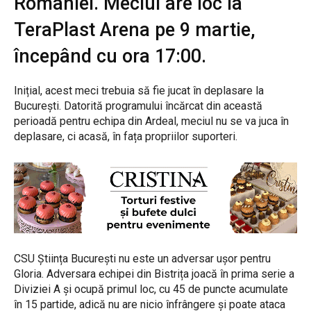
României. Meciul are loc la
TeraPlast Arena pe 9 martie,
începând cu ora 17:00.
Inițial, acest meci trebuia să fie jucat în deplasare la
București. Datorită programului încărcat din această
perioadă pentru echipa din Ardeal, meciul nu se va juca în
deplasare, ci acasă, în fața propriilor suporteri.
CSU Știința București nu este un adversar ușor pentru
Gloria. Adversara echipei din Bistrița joacă în prima serie a
Diviziei A și ocupă primul loc, cu 45 de puncte acumulate
în 15 partide, adică nu are nicio înfrângere și poate ataca