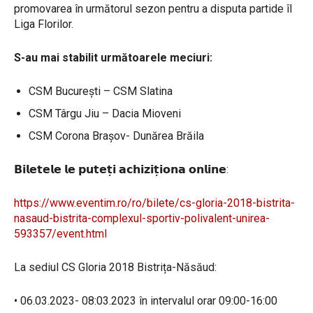
promovarea în următorul sezon pentru a disputa partide îl
Liga Florilor.
S-au mai stabilit următoarele meciuri:
CSM București – CSM Slatina
CSM Târgu Jiu – Dacia Mioveni
CSM Corona Brașov- Dunărea Brăila
𝗕𝗶𝗹𝗲𝘁𝗲𝗹𝗲
𝗹𝗲
𝗽𝘂𝘁𝗲𝘁̦𝗶
𝗮𝗰𝗵𝗶𝘇𝗶𝘁̦𝗶𝗼𝗻𝗮
𝗼𝗻𝗹𝗶𝗻𝗲
:
https://www.eventim.ro/ro/bilete/cs-gloria-2018-bistrita-
nasaud-bistrita-complexul-sportiv-polivalent-unirea-
593357/event.html
La sediul CS Gloria 2018 Bistrița-Năsăud:
• 06.03.2023- 08:03.2023 în intervalul orar 09:00-16:00