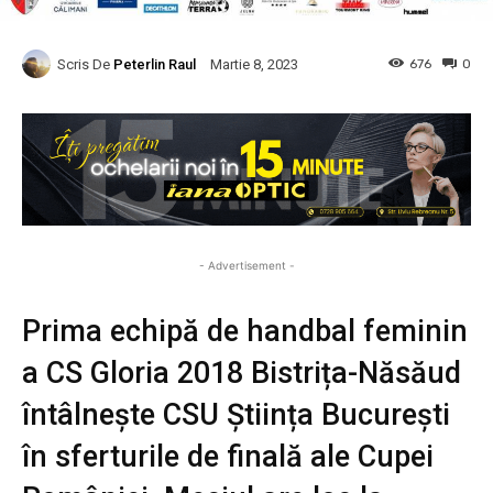
Scris De
Peterlin Raul
676
0
Martie 8, 2023
- Advertisement -
Prima echipă de handbal feminin
a CS Gloria 2018 Bistrița-Năsăud
întâlnește CSU Știința București
în sferturile de finală ale Cupei