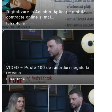
Digitalizare la Aquabis: Aplicație mobilă,
contracte online și mai...
Iulia Hoha
-
august 3, 2026
VIDEO – Peste 100 de racorduri ilegale la
rețeaua...
Iulia Hoha
-
iulie 31, 2026