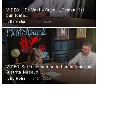
VIDEO – Dr. Vasile Grajdu: „Oamenii își
pun toată...
Iulia Hoha
-
mai 22, 2026
VIDEO: Suflu de medici de familie tineri în
Bistrița-Năsăud!...
Iulia Hoha
-
mai 21, 2026