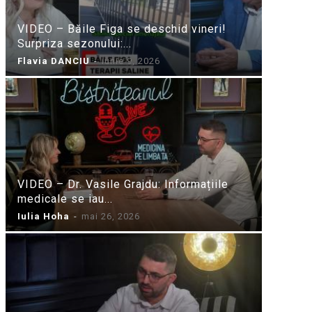
VIDEO – Băile Figa se deschid vineri!
Surpriza sezonului:...
Flavia DANCIU
-
iunie 9, 2026
VIDEO – Dr. Vasile Grajdu: Informațiile
medicale se iau...
Iulia Hoha
-
mai 26, 2026