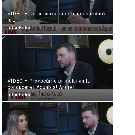
VIDEO – De ce curge uneori apă murdară
la...
Iulia Hoha
-
iulie 24, 2026
VIDEO – Provocările primului an la
conducerea Aquabis! Andrei...
Iulia Hoha
-
iulie 21, 2026