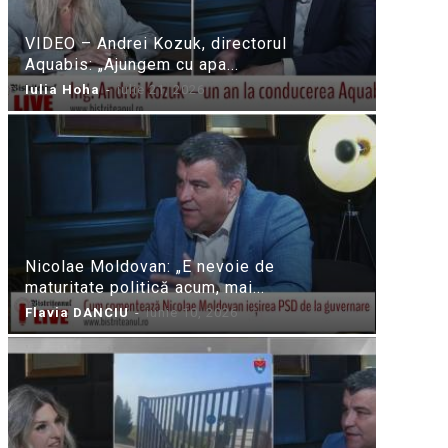
VIDEO – Andrei Kozuk, directorul
Aquabis: „Ajungem cu apa...
Iulia Hoha
-
iulie 21, 2026
Nicolae Moldovan: „E nevoie de
maturitate politică acum, mai...
Flavia DANCIU
-
iunie 10, 2026