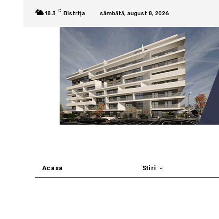
C
18.3
Bistrița
sâmbătă, august 8, 2026
Acasa
Stiri