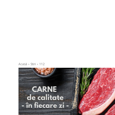
Acasă
Stiri
112