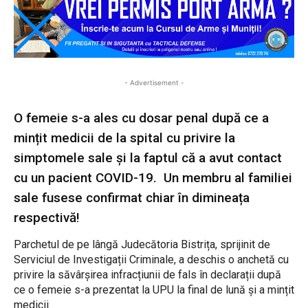
- Advertisement -
O femeie s-a ales cu dosar penal după ce a
mințit medicii de la spital cu privire la
simptomele sale și la faptul că a avut contact
cu un pacient COVID-19. Un membru al familiei
sale fusese confirmat chiar în dimineața
respectivă!
Parchetul de pe lângă Judecătoria Bistrița, sprijinit de
Serviciul de Investigații Criminale, a deschis o anchetă cu
privire la săvârșirea infracțiunii de fals în declarații după
ce o femeie s-a prezentat la UPU la final de lună și a mințit
medicii.