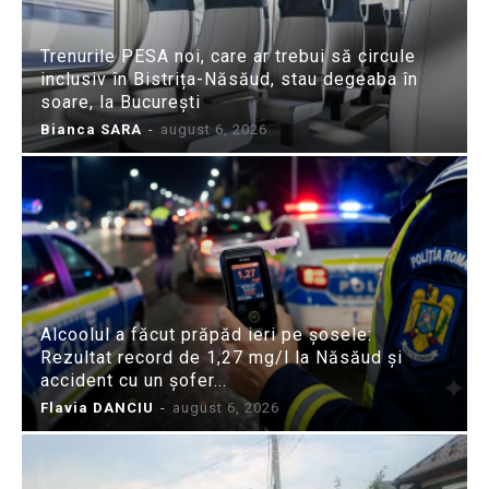
Trenurile PESA noi, care ar trebui să circule
inclusiv în Bistrița-Năsăud, stau degeaba în
soare, la București
Bianca SARA
-
august 6, 2026
Alcoolul a făcut prăpăd ieri pe șosele:
Rezultat record de 1,27 mg/l la Năsăud și
accident cu un șofer...
Flavia DANCIU
-
august 6, 2026