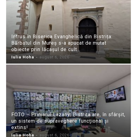
Intrus în Biserica Evanghelică din Bistrița:
Bărbatul din Mureș s-a apucat de mutat
obiecte prin lăcașul de cult
Iulia Hoha
-
august 6, 2026
FOTO – Primarul Lazany: Bistrița are, în sfârșit,
un sistem de supraveghere funcțional și
extins!
Iulia Hoha
-
august 6, 2026