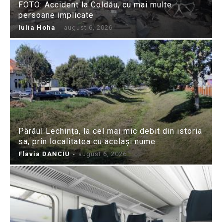
FOTO: Accident la Coldău, cu mai multe
persoane implicate
Iulia Hoha
-
august 6, 2026
Pârâul Lechința, la cel mai mic debit din istoria
sa, prin localitatea cu același nume
Flavia DANCIU
-
august 6, 2026