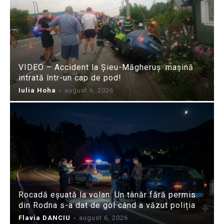
VIDEO – Accident la Șieu-Măgheruș: mașină
intrată într-un cap de pod!
Iulia Hoha
-
august 6, 2026
Rocadă eșuată la volan: Un tânăr fără permis
din Rodna s-a dat de gol când a văzut poliția
Flavia DANCIU
-
august 6, 2026