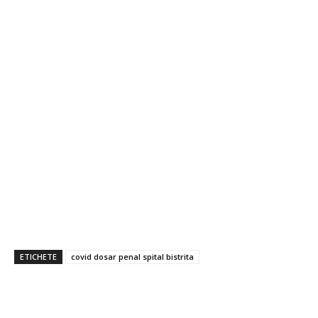
ETICHETE
covid dosar penal spital bistrita