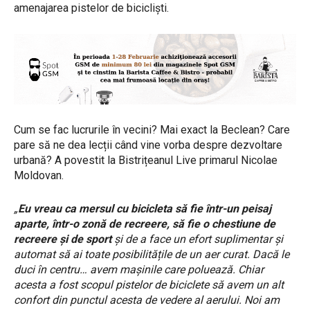
amenajarea pistelor de bicicliști.
Cum se fac lucrurile în vecini? Mai exact la Beclean? Care
pare să ne dea lecții când vine vorba despre dezvoltare
urbană? A povestit la Bistrițeanul Live primarul Nicolae
Moldovan.
„
Eu vreau ca mersul cu bicicleta să fie într-un peisaj
aparte, într-o zonă de recreere, să fie o chestiune de
recreere și de sport
și de a face un efort suplimentar și
automat să ai toate posibilitățile de un aer curat. Dacă le
duci în centru… avem mașinile care poluează. Chiar
acesta a fost scopul pistelor de biciclete să avem un alt
confort din punctul acesta de vedere al aerului. Noi am