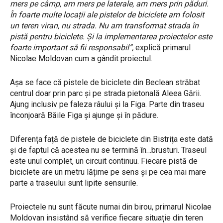
mers pe câmp, am mers pe laterale, am mers prin păduri.
În foarte multe locații ale pistelor de biciclete am folosit
un teren viran, nu strada. Nu am transformat strada în
pistă pentru biciclete. Și la implementarea proiectelor este
foarte important să fii responsabil”,
explică primarul
Nicolae Moldovan cum a gândit proiectul.
Așa se face că pistele de biciclete din Beclean străbat
centrul doar prin parc și pe strada pietonală Aleea Gării.
Ajung inclusiv pe faleza râului și la Figa. Parte din traseu
înconjoară Băile Figa și ajunge și în pădure.
Diferența față de pistele de biciclete din Bistrița este dată
și de faptul că acestea nu se termină în…brusturi. Traseul
este unul complet, un circuit continuu. Fiecare pistă de
biciclete are un metru lățime pe sens și pe cea mai mare
parte a traseului sunt lipite sensurile.
Proiectele nu sunt făcute numai din birou, primarul Nicolae
Moldovan insistând să verifice fiecare situație din teren