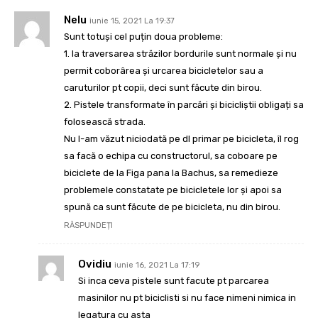
Nelu
iunie 15, 2021 La 19:37
Sunt totuși cel puțin doua probleme:
1. la traversarea străzilor bordurile sunt normale și nu
permit coborârea și urcarea bicicletelor sau a
caruturilor pt copii, deci sunt făcute din birou.
2. Pistele transformate în parcări și bicicliștii obligați sa
folosească strada.
Nu l-am văzut niciodată pe dl primar pe bicicleta, îl rog
sa facă o echipa cu constructorul, sa coboare pe
biciclete de la Figa pana la Bachus, sa remedieze
problemele constatate pe bicicletele lor și apoi sa
spună ca sunt făcute de pe bicicleta, nu din birou.
RĂSPUNDEȚI
Ovidiu
iunie 16, 2021 La 17:19
Si inca ceva pistele sunt facute pt parcarea
masinilor nu pt biciclisti si nu face nimeni nimica in
legatura cu asta