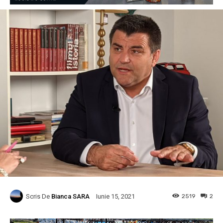
Scris De
Bianca SARA
2519
2
Iunie 15, 2021