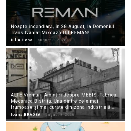
Noapte incendiară, în 28 August, la Domeniul
Transilvania! Mixează DJ REMAN!
Iulia Hoha
-
august 8, 2026
ALTE Vremuri. Amintiri despre MEBIS, Fabrica
Mecanica Bistrița: Una dintre cele mai
frumoase și mai curate din zona industrială:...
Ioana BRADEA
-
august 8, 2026