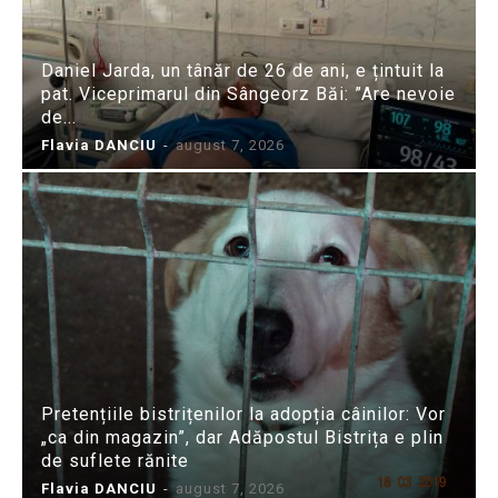
Daniel Jarda, un tânăr de 26 de ani, e țintuit la
pat. Viceprimarul din Sângeorz Băi: ”Are nevoie
de...
Flavia DANCIU
-
august 7, 2026
Pretențiile bistrițenilor la adopția câinilor: Vor
„ca din magazin”, dar Adăpostul Bistrița e plin
de suflete rănite
Flavia DANCIU
-
august 7, 2026