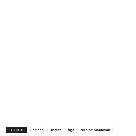
ETICHETE
Beclean
Bistrita
figa
Nicolae Moldovan