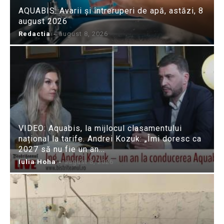
AQUABIS: Avarii și întreruperi de apă, astăzi, 8
august 2026
Redactia
-
august 8, 2026
VIDEO: Aquabis, la mijlocul clasamentului
național la tarife. Andrei Kozuk: „Îmi doresc ca
2027 să nu fie un an...
Iulia Hoha
-
august 8, 2026