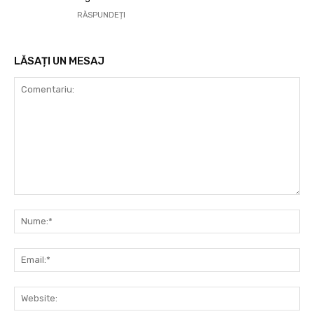
RĂSPUNDEȚI
LĂSAȚI UN MESAJ
Comentariu:
Nu
Ema
Web