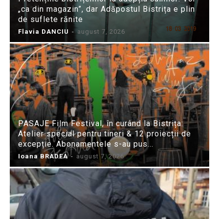
„ca din magazin”, dar Adăpostul Bistrița e plin
de suflete rănite
Flavia DANCIU
-
august 7, 2026
PASAJE Film Festival, în curând la Bistrița:
Atelier special pentru tineri & 12 proiecții de
excepție. Abonamentele s-au pus...
Ioana BRADEA
-
august 7, 2026