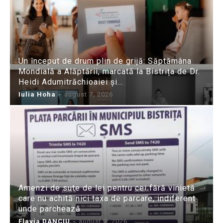
Un început de drum plin de grijă: Săptămâna
Mondială a Alăptării, marcată la Bistrița de Dr.
Heidi Adumitrăchioaiei și...
Iulia Hoha
-
august 7, 2026
Amenzi de sute de lei pentru cei fără vinietă
care nu achită nici taxa de parcare, indiferent
unde parchează
Flavia DANCIU
-
august 7, 2026