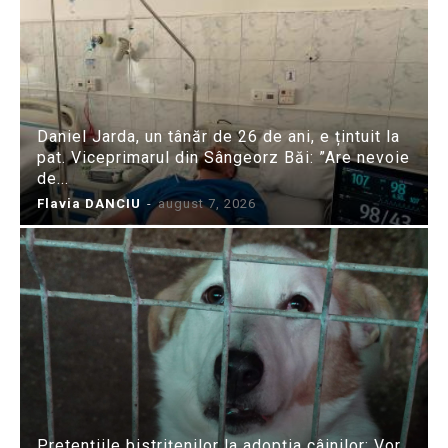
Daniel Jarda, un tânăr de 26 de ani, e țintuit la
pat. Viceprimarul din Sângeorz Băi: ”Are nevoie
de...
Flavia DANCIU
-
august 7, 2026
Pretențiile bistrițenilor la adopția câinilor: Vor