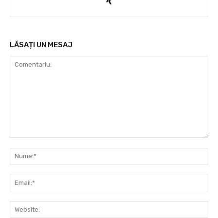
LĂSAȚI UN MESAJ
Comentariu:
Nu
Ema
Web