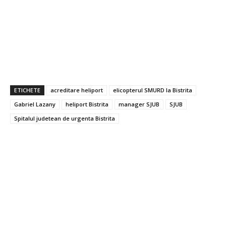
ETICHETE
acreditare heliport
elicopterul SMURD la Bistrita
Gabriel Lazany
heliport Bistrita
manager SJUB
SJUB
Spitalul judetean de urgenta Bistrita