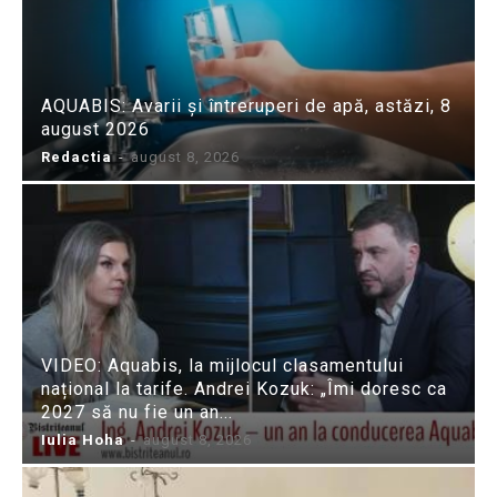
AQUABIS: Avarii și întreruperi de apă, astăzi, 8
august 2026
Redactia
-
august 8, 2026
VIDEO: Aquabis, la mijlocul clasamentului
național la tarife. Andrei Kozuk: „Îmi doresc ca
2027 să nu fie un an...
Iulia Hoha
-
august 8, 2026