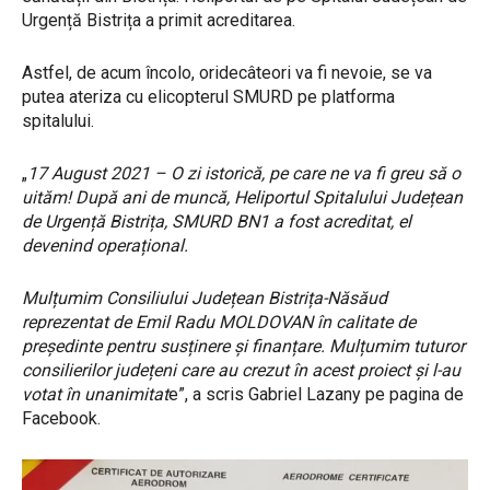
Urgență Bistrița a primit acreditarea.
Astfel, de acum încolo, oridecâteori va fi nevoie, se va
putea ateriza cu elicopterul SMURD pe platforma
spitalului.
„
17 August 2021 – O zi istorică, pe care ne va fi greu să o
uităm! După ani de muncă, Heliportul Spitalului Județean
de Urgență Bistrița, SMURD BN1 a fost acreditat, el
devenind operațional.
Mulțumim Consiliului Județean Bistrița-Năsăud
reprezentat de Emil Radu MOLDOVAN în calitate de
președinte pentru susținere și finanțare. Mulțumim tuturor
consilierilor județeni care au crezut în acest proiect și l-au
votat în unanimitat
e”, a scris Gabriel Lazany pe pagina de
Facebook.