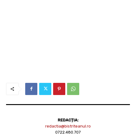
REDACȚIA:
redactia@bistriteanul.ro
0722.480.707