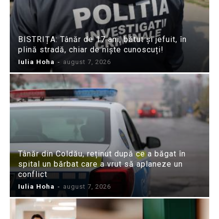
BISTRIȚA: Tânăr de 17 ani, bătut și jefuit, în
plină stradă, chiar de niște cunoscuți!
Iulia Hoha
-
august 7, 2026
Tânăr din Coldău, reținut după ce a băgat în
spital un bărbat care a vrut să aplaneze un
conflict
Iulia Hoha
-
august 7, 2026