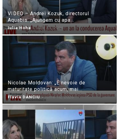
VIDEO – Andrei Kozuk, directorul
Aquabis: „Ajungem cu apa...
Iulia Hoha
-
iulie 21, 2026
Nicolae Moldovan: „E nevoie de
maturitate politică acum, mai...
Flavia DANCIU
-
iunie 10, 2026