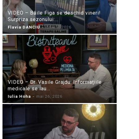
VIDEO – Băile Figa se deschid vineri!
Surpriza sezonului:...
Flavia DANCIU
-
iunie 9, 2026
VIDEO – Dr. Vasile Grajdu: Informațiile
medicale se iau...
Iulia Hoha
-
mai 26, 2026