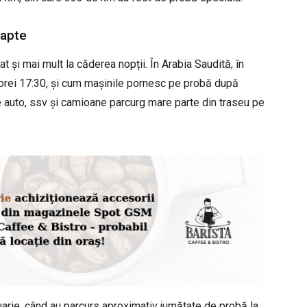
oapte
at și mai mult la căderea nopții. În Arabia Saudită, în
 orei 17:30, și cum mașinile pornesc pe probă după
le auto, ssv și camioane parcurg mare parte din traseu pe
anuarie, când au parcurs aproximativ jumătate de probă la