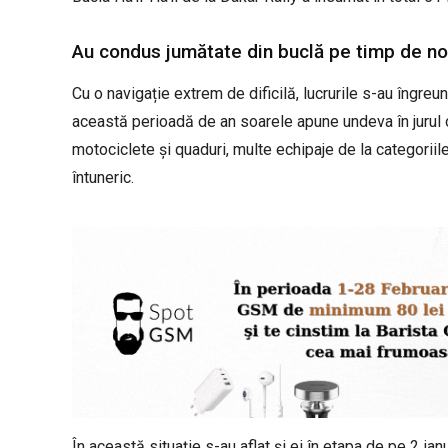
Au condus jumătate din buclă pe timp de n
Cu o navigație extrem de dificilă, lucrurile s-au îngreun
această perioadă de an soarele apune undeva în jurul
motociclete și quaduri, multe echipaje de la categorii
întuneric.
În această situație s-au aflat și ei în etapa de pe 2 i