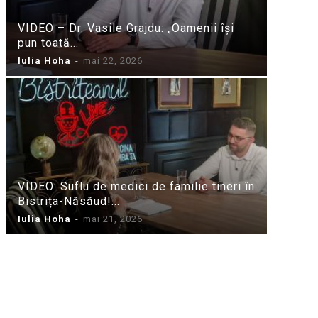
VIDEO – Dr. Vasile Grajdu: „Oamenii își
pun toată...
Iulia Hoha
-
mai 22, 2026
VIDEO: Suflu de medici de familie tineri în
Bistrița-Năsăud!...
Iulia Hoha
-
mai 21, 2026