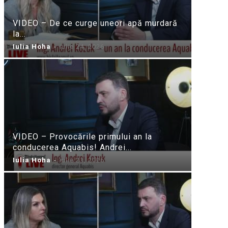
VIDEO – De ce curge uneori apă murdară
la...
Iulia Hoha
-
iulie 24, 2026
VIDEO – Provocările primului an la
conducerea Aquabis! Andrei...
Iulia Hoha
-
iulie 21, 2026