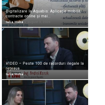
Digitalizare la Aquabis: Aplicație mobilă,
contracte online și mai...
Iulia Hoha
-
august 3, 2026
VIDEO – Peste 100 de racorduri ilegale la
rețeaua...
Iulia Hoha
-
iulie 31, 2026