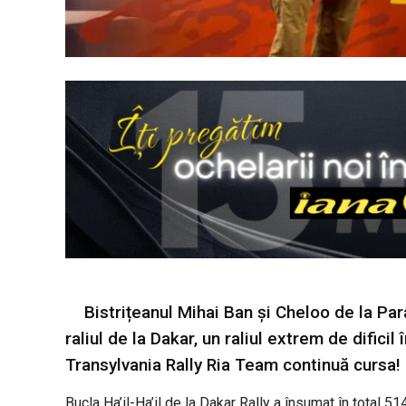
Bistrițeanul Mihai Ban și Cheloo de la Par
raliul de la Dakar, un raliul extrem de dificil
Transylvania Rally Ria Team continuă cursa!
Bucla Ha’il-Ha’il de la Dakar Rally a însumat în total 