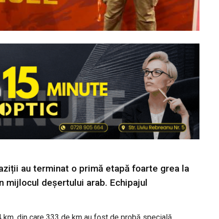
aziții au terminat o primă etapă foarte grea la
 în mijlocul deșertului arab. Echipajul
514 km, din care 333 de km au fost de probă specială.