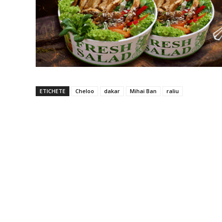
ETICHETE
Cheloo
dakar
Mihai Ban
raliu