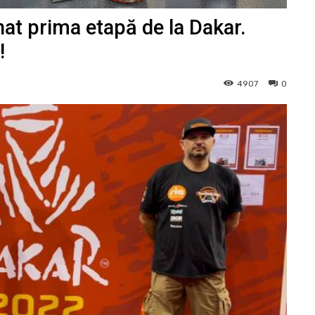
at prima etapă de la Dakar.
!
4907
0