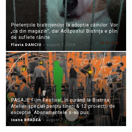
Pretențiile bistrițenilor la adopția câinilor: Vor
„ca din magazin”, dar Adăpostul Bistrița e plin
de suflete rănite
Flavia DANCIU
-
august 7, 2026
PASAJE Film Festival, în curând la Bistrița:
Atelier special pentru tineri & 12 proiecții de
excepție. Abonamentele s-au pus...
Ioana BRADEA
-
august 7, 2026