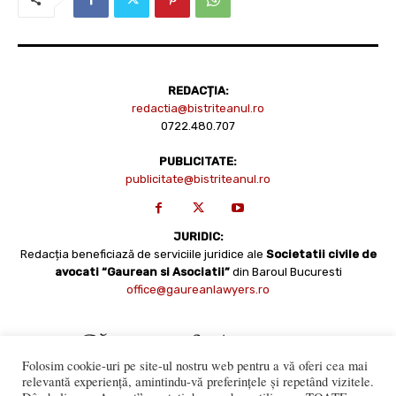
REDACȚIA:
redactia@bistriteanul.ro
0722.480.707
PUBLICITATE:
publicitate@bistriteanul.ro
JURIDIC:
Redacția beneficiază de serviciile juridice ale
Societatii civile de
avocati “Gaurean si Asociatii”
din Baroul Bucuresti
office@gaureanlawyers.ro
Folosim cookie-uri pe site-ul nostru web pentru a vă oferi cea mai
relevantă experiență, amintindu-vă preferințele și repetând vizitele.