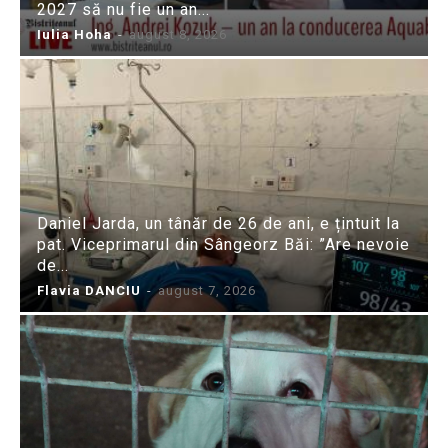
2027 să nu fie un an...
Iulia Hoha
-
august 8, 2026
Daniel Jarda, un tânăr de 26 de ani, e țintuit la
pat. Viceprimarul din Sângeorz Băi: ”Are nevoie
de...
Flavia DANCIU
-
august 7, 2026