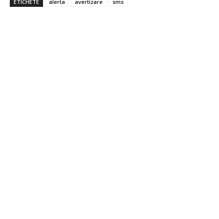
ETICHETE
alerta
avertizare
sms