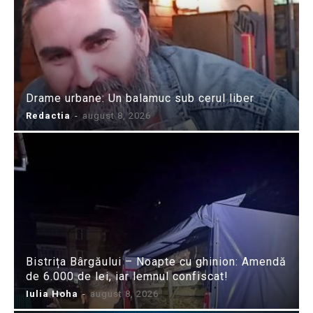
Drame urbane: Un balamuc sub cerul liber
Redactia
-
august 8, 2026
Bistrița Bârgăului – Noapte cu ghinion: Amendă
de 6.000 de lei, iar lemnul confiscat!
Iulia Hoha
-
august 8, 2026