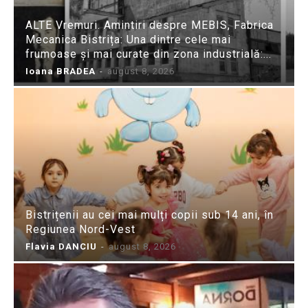
ALTE Vremuri. Amintiri despre MEBIS, Fabrica
Mecanica Bistrița: Una dintre cele mai
frumoase și mai curate din zona industrială:...
Ioana BRADEA
-
august 8, 2026
Bistrițenii au cei mai mulți copii sub 14 ani, în
Regiunea Nord-Vest
Flavia DANCIU
-
august 8, 2026