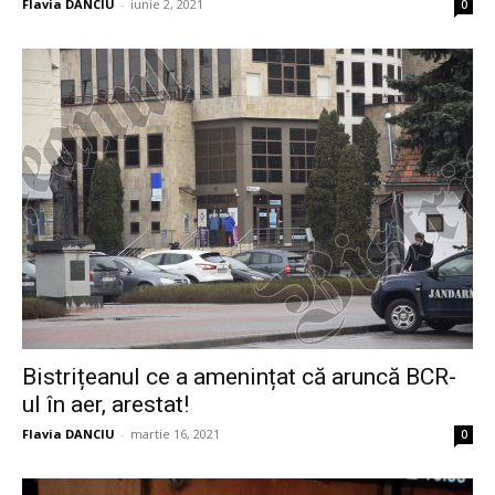
Flavia DANCIU
-
iunie 2, 2021
0
Bistrițeanul ce a amenințat că aruncă BCR-
ul în aer, arestat!
Flavia DANCIU
-
martie 16, 2021
0