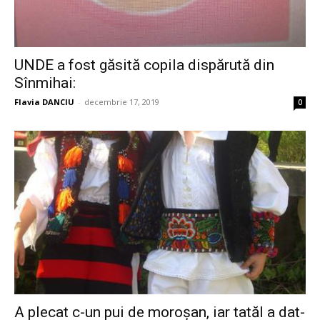
UNDE a fost găsită copila dispărută din
Sînmihai:
Flavia DANCIU
-
decembrie 17, 2019
0
A plecat c-un pui de moroșan, iar tatăl a dat-