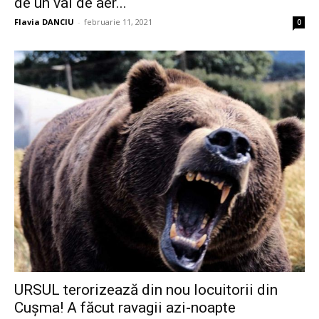
de un val de aer...
Flavia DANCIU
-
februarie 11, 2021
0
URSUL terorizează din nou locuitorii din
Cușma! A făcut ravagii azi-noapte