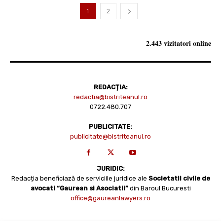
1
2
2.443 vizitatori online
REDACȚIA:
redactia@bistriteanul.ro
0722.480.707
PUBLICITATE:
publicitate@bistriteanul.ro
JURIDIC:
Redacția beneficiază de serviciile juridice ale
Societatii civile de
avocati “Gaurean si Asociatii”
din Baroul Bucuresti
office@gaureanlawyers.ro