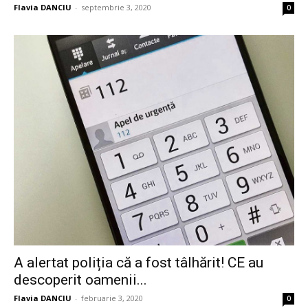
Flavia DANCIU
-
septembrie 3, 2020
0
A alertat poliția că a fost tâlhărit! CE au
descoperit oamenii...
Flavia DANCIU
-
februarie 3, 2020
0