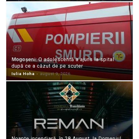
Mogoșeni: O adolescentă a ajuns la spital
după ce a căzut de pe scuter
Iulia Hoha
-
august 9, 2026
Noapte incendiară, în 28 August, la Domeniul