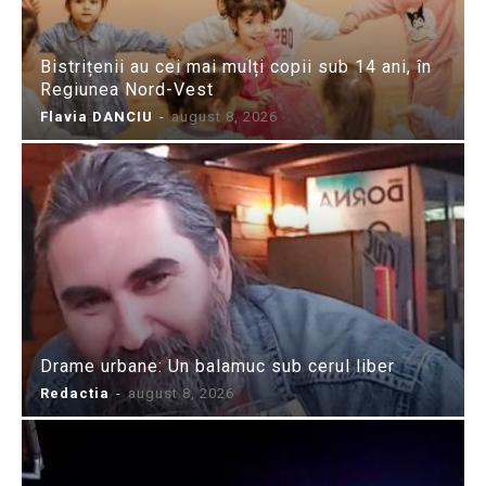
Bistrițenii au cei mai mulți copii sub 14 ani, în
Regiunea Nord-Vest
Flavia DANCIU
-
august 8, 2026
Drame urbane: Un balamuc sub cerul liber
Redactia
-
august 8, 2026