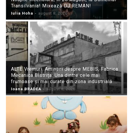
Transilvania! Mixează DJ REMAN!
Iulia Hoha
-
august 8, 2026
ALTE Vremuri. Amintiri despre MEBIS, Fabrica
Mecanica Bistrița: Una dintre cele mai
frumoase și mai curate din zona industrială:...
Ioana BRADEA
-
august 8, 2026