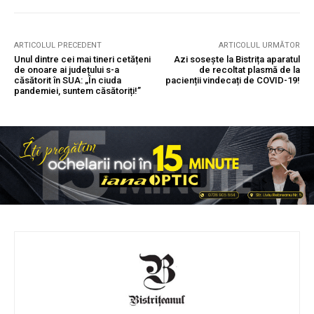
ARTICOLUL PRECEDENT
ARTICOLUL URMĂTOR
Unul dintre cei mai tineri cetățeni
Azi sosește la Bistrița aparatul
de onoare ai județului s-a
de recoltat plasmă de la
căsătorit în SUA: „În ciuda
pacienții vindecați de COVID-19!
pandemiei, suntem căsătoriți!”