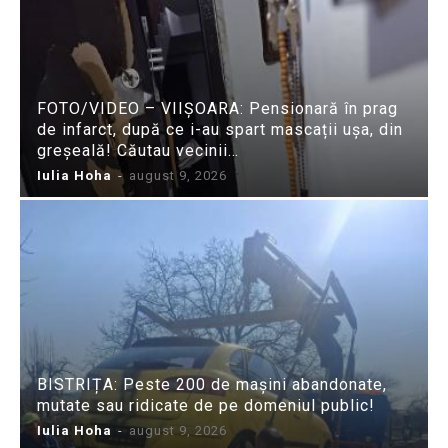
FOTO/VIDEO – VIIȘOARA: Pensionară în prag
de infarct, după ce i-au spart mascații ușa, din
greșeală! Căutau vecinii…
Iulia Hoha
-
august 9, 2026
BISTRIȚA: Peste 200 de mașini abandonate,
mutate sau ridicate de pe domeniul public!
Iulia Hoha
-
august 9, 2026