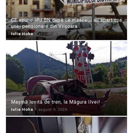
CE spune IPJ BN după ce mascații au spart ușa
unei pensionare din Viișoara
Iulia Hoha
-
august 9, 2026
Mașină lovită de tren, la Măgura Ilvei!
Iulia Hoha
-
august 9, 2026