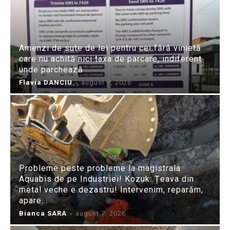
Amenzi de sute de lei pentru cei fără vinietă
care nu achită nici taxa de parcare, indiferent
unde parchează
Flavia DANCIU
-
august 7, 2026
Probleme peste probleme la magistrala
Aquabis de pe Industriei! Kozuk: Țeava din
metal veche e dezastru! Intervenim, reparăm,
apare...
Bianca SARA
-
august 7, 2026