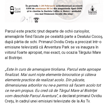
Parcul este practic ținut departe de ochii curioșilor,
amenajările fiind făcute pe cealaltă parte a Dealului Cocoș,
după pârtia de schi. Primarul Ovidiu Crețu a precizat într-o
emisiune televizată că Anventura Park se va inaugura în
viitorul foarte apropiat, mai exact, cu ocazia Târgului Mare
al Bistriței.
„Este în curs de amenajare tiroliana. Parcul este aproape
finalizat. Mai sunt niște elemente birocratice și câteva
elemente practice de realizat acolo. Din păcate,
dimensiunea arborilor nu ne-a permis să facem acolo tot
ce ne-am propus. Eu cred că de Târgul Mare al Bistriței
vom deschide Parcul Aventura”
, a declarat primarul Ovidiu
Crețu, în cadrul unei emisiuni televizate de la As Tv.