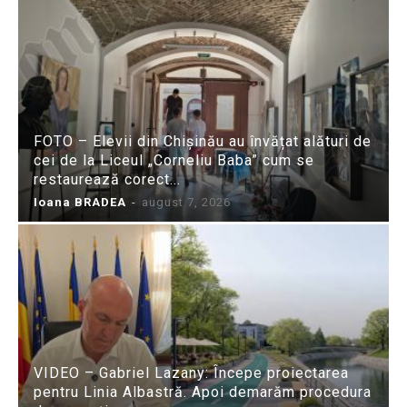
FOTO – Elevii din Chișinău au învățat alături de
cei de la Liceul „Corneliu Baba” cum se
restaurează corect...
Ioana BRADEA
-
august 7, 2026
VIDEO – Gabriel Lazany: Începe proiectarea
pentru Linia Albastră. Apoi demarăm procedura