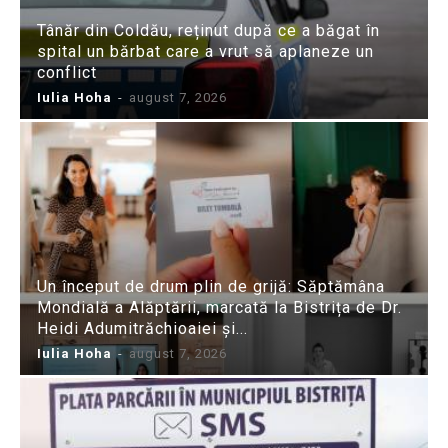
Tânăr din Coldău, reținut după ce a băgat în
spital un bărbat care a vrut să aplaneze un
conflict
Iulia Hoha
-
august 7, 2026
Un început de drum plin de grijă: Săptămâna
Mondială a Alăptării, marcată la Bistrița de Dr.
Heidi Adumitrăchioaiei și...
Iulia Hoha
-
august 7, 2026