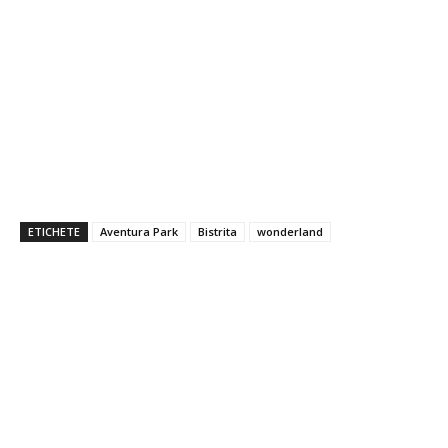
ETICHETE
Aventura Park
Bistrita
wonderland