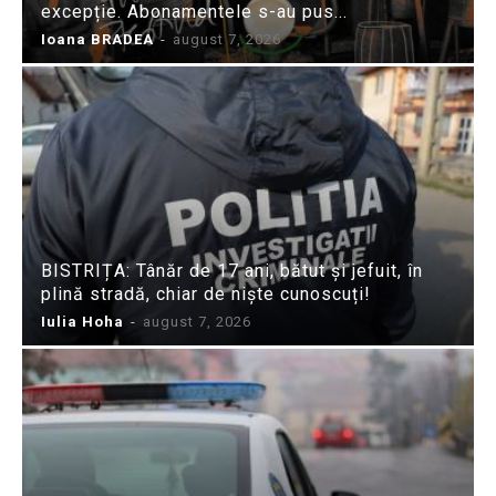
excepție. Abonamentele s-au pus...
Ioana BRADEA
-
august 7, 2026
BISTRIȚA: Tânăr de 17 ani, bătut și jefuit, în
plină stradă, chiar de niște cunoscuți!
Iulia Hoha
-
august 7, 2026