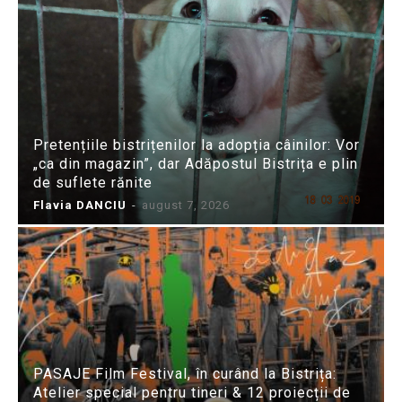
Pretențiile bistrițenilor la adopția câinilor: Vor
„ca din magazin”, dar Adăpostul Bistrița e plin
de suflete rănite
Flavia DANCIU
-
august 7, 2026
PASAJE Film Festival, în curând la Bistrița:
Atelier special pentru tineri & 12 proiecții de