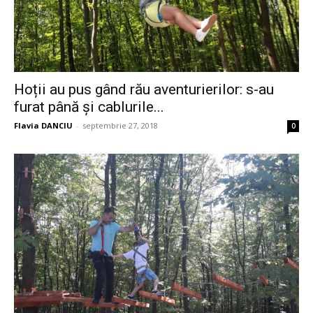
Hoții au pus gând rău aventurierilor: s-au
furat până și cablurile...
Flavia DANCIU
-
septembrie 27, 2018
0