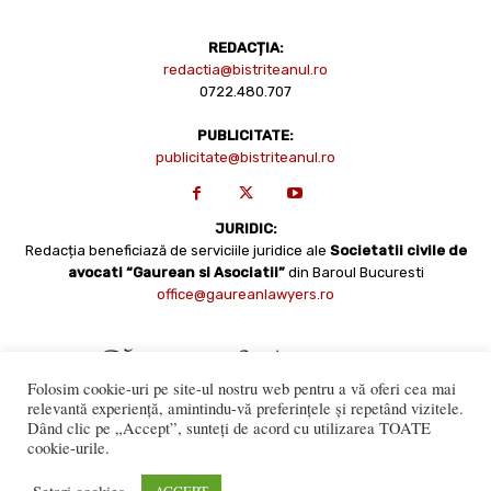
REDACȚIA:
redactia@bistriteanul.ro
0722.480.707
PUBLICITATE:
publicitate@bistriteanul.ro
JURIDIC:
Redacția beneficiază de serviciile juridice ale
Societatii civile de
avocati “Gaurean si Asociatii”
din Baroul Bucuresti
office@gaureanlawyers.ro
Folosim cookie-uri pe site-ul nostru web pentru a vă oferi cea mai
relevantă experiență, amintindu-vă preferințele și repetând vizitele.
Dând clic pe „Accept”, sunteți de acord cu utilizarea TOATE
cookie-urile.
Reproducerea totală sau parțială a materialelor este permisă
numai cu acordul expres al Bistriteanul.Ro. © Copyright 2008 -