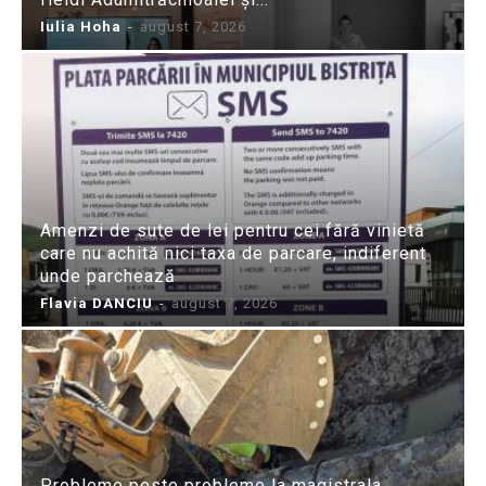
Iulia Hoha
-
august 7, 2026
Amenzi de sute de lei pentru cei fără vinietă
care nu achită nici taxa de parcare, indiferent
unde parchează
Flavia DANCIU
-
august 7, 2026
Probleme peste probleme la magistrala