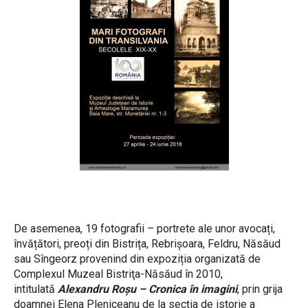
De asemenea, 19 fotografii – portrete ale unor avocați,
învățători, preoți din Bistrița, Rebrișoara, Feldru, Năsăud
sau Sîngeorz provenind din expoziția organizată de
Complexul Muzeal Bistriţa-Năsăud în 2010,
intitulată
Alexandru Roșu – Cronica în imagini
, prin grija
doamnei Elena Pleniceanu de la secția de istorie a