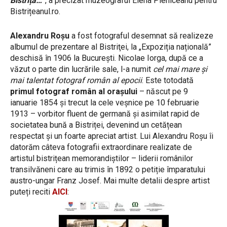
Bistrița…
”, a precizat muzeograful Elena Pleniceanu pentru
Bistrițeanul.ro.
Alexandru Roșu
a fost fotograful desemnat să realizeze
albumul de prezentare al Bistriţei, la „Expoziția națională”
deschisă în 1906 la București. Nicolae Iorga, după ce a
văzut o parte din lucrările sale, l-a numit
cel mai mare şi
mai talentat fotograf român al epocii
. Este totodată
primul fotograf român al orașului
– născut pe 9
ianuarie 1854 și trecut la cele veșnice pe 10 februarie
1913 – vorbitor fluent de germană și asimilat rapid de
societatea bună a Bistriței, devenind un cetățean
respectat și un foarte apreciat artist. Lui Alexandru Roșu îi
datorăm câteva fotografii extraordinare realizate de
artistul bistrițean memorandiștilor – liderii românilor
transilvăneni care au trimis în 1892 o petiție împaratului
austro-ungar Franz Josef. Mai multe detalii despre artist
puteți reciti
AICI
: