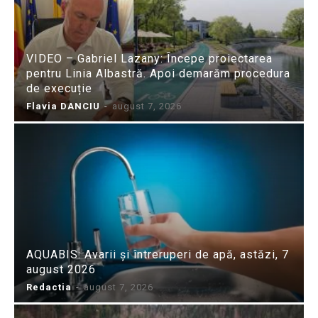
VIDEO – Gabriel Lazany: Începe proiectarea
pentru Linia Albastră. Apoi demarăm procedura
de execuție
Flavia DANCIU
-
august 7, 2026
AQUABIS: Avarii și întreruperi de apă, astăzi, 7
august 2026
Redactia
-
august 7, 2026