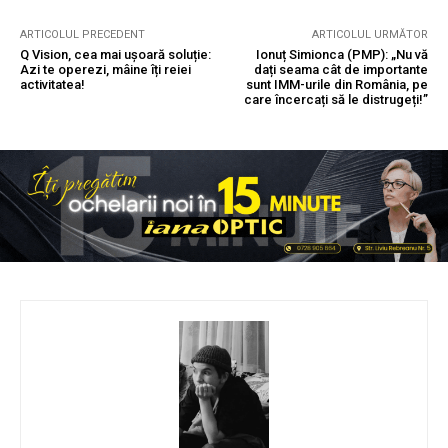
ARTICOLUL PRECEDENT
ARTICOLUL URMĂTOR
Q Vision, cea mai ușoară soluție:
Ionuț Simionca (PMP): „Nu vă
Azi te operezi, mâine îți reiei
dați seama cât de importante
activitatea!
sunt IMM-urile din România, pe
care încercați să le distrugeți!”