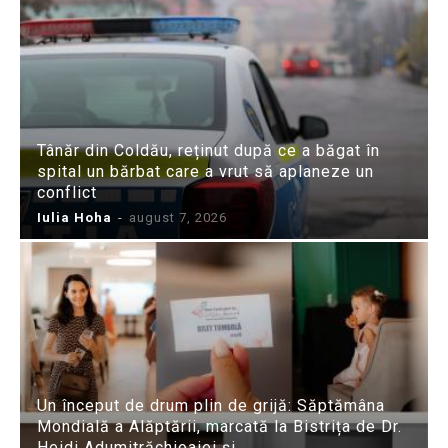
Tânăr din Coldău, reținut după ce a băgat în
spital un bărbat care a vrut să aplaneze un
conflict
Iulia Hoha
-
august 7, 2026
Un început de drum plin de grijă: Săptămâna
Mondială a Alăptării, marcată la Bistrița de Dr.
Heidi Adumitrăchioaiei și...