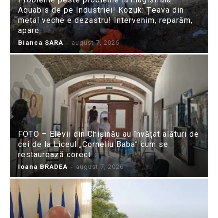
Aquabis de pe Industriei! Kozuk: Țeava din
metal veche e dezastru! Intervenim, reparăm,
apare...
Bianca SARA
-
august 7, 2026
FOTO – Elevii din Chișinău au învățat alături de
cei de la Liceul „Corneliu Baba” cum se
restaurează corect...
Ioana BRADEA
-
august 7, 2026