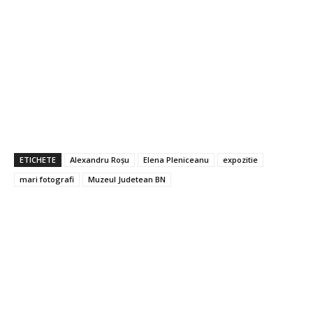
ETICHETE
Alexandru Roșu
Elena Pleniceanu
expozitie
mari fotografi
Muzeul Judetean BN