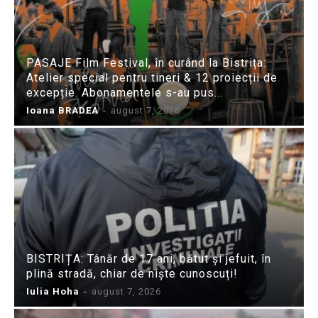
PASAJE Film Festival, în curând la Bistrița:
Atelier special pentru tineri & 12 proiecții de
excepție. Abonamentele s-au pus...
Ioana BRADEA
-
august 7, 2026
BISTRIȚA: Tânăr de 17 ani, bătut și jefuit, în
plină stradă, chiar de niște cunoscuți!
Iulia Hoha
-
august 7, 2026