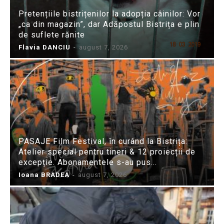
Pretențiile bistrițenilor la adopția câinilor: Vor
„ca din magazin”, dar Adăpostul Bistrița e plin
de suflete rănite
Flavia DANCIU
-
august 7, 2026
PASAJE Film Festival, în curând la Bistrița:
Atelier special pentru tineri & 12 proiecții de
excepție. Abonamentele s-au pus...
Ioana BRADEA
-
august 7, 2026