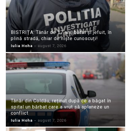
BISTRIȚA: Tânăr de 17 ani, bătut și jefuit, în
plină stradă, chiar de niște cunoscuți!
Iulia Hoha
-
august 7, 2026
Tânăr din Coldău, reținut după ce a băgat în
spital un bărbat care a vrut să aplaneze un
conflict
Iulia Hoha
-
august 7, 2026