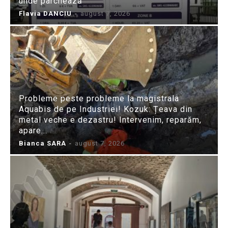
unde parchează
Flavia DANCIU
-
august 7, 2026
Probleme peste probleme la magistrala
Aquabis de pe Industriei! Kozuk: Țeava din
metal veche e dezastru! Intervenim, reparăm,
apare...
Bianca SARA
-
august 7, 2026