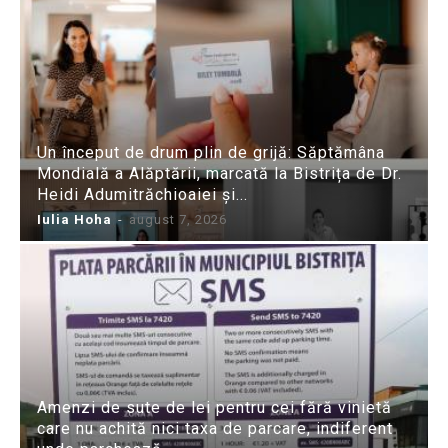
Un început de drum plin de grijă: Săptămâna
Mondială a Alăptării, marcată la Bistrița de Dr.
Heidi Adumitrăchioaiei și...
Iulia Hoha
-
august 7, 2026
Amenzi de sute de lei pentru cei fără vinietă
care nu achită nici taxa de parcare, indiferent