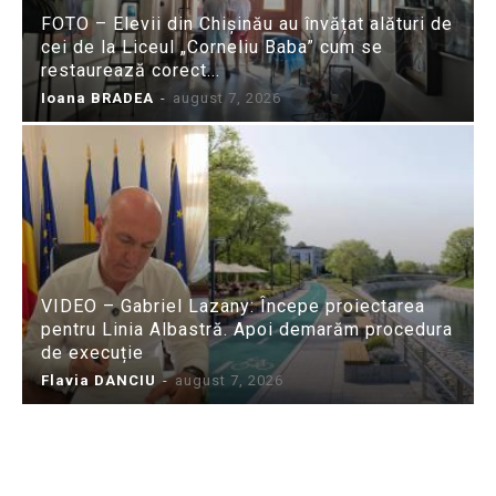
FOTO – Elevii din Chișinău au învățat alături de
cei de la Liceul „Corneliu Baba” cum se
restaurează corect...
Ioana BRADEA
-
august 7, 2026
VIDEO – Gabriel Lazany: Începe proiectarea
pentru Linia Albastră. Apoi demarăm procedura
de execuție
Flavia DANCIU
-
august 7, 2026