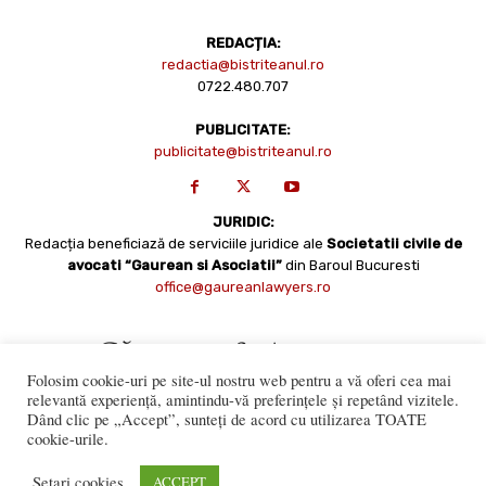
REDACȚIA:
redactia@bistriteanul.ro
0722.480.707
PUBLICITATE:
publicitate@bistriteanul.ro
JURIDIC:
Redacția beneficiază de serviciile juridice ale
Societatii civile de
avocati “Gaurean si Asociatii”
din Baroul Bucuresti
office@gaureanlawyers.ro
Folosim cookie-uri pe site-ul nostru web pentru a vă oferi cea mai
relevantă experiență, amintindu-vă preferințele și repetând vizitele.
Dând clic pe „Accept”, sunteți de acord cu utilizarea TOATE
cookie-urile.
Reproducerea totală sau parțială a materialelor este permisă
numai cu acordul expres al Bistriteanul.Ro. © Copyright 2008 -
Setari cookies
ACCEPT