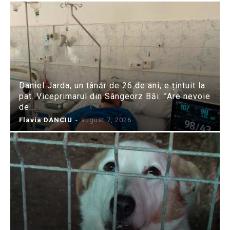
Daniel Jarda, un tânăr de 26 de ani, e țintuit la
pat. Viceprimarul din Sângeorz Băi: ”Are nevoie
de...
Flavia DANCIU
-
august 7, 2026