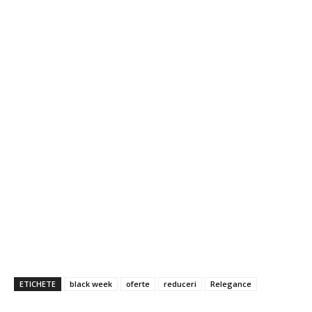
ETICHETE
black week
oferte
reduceri
Relegance