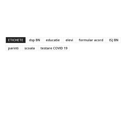
ETICHETE
dsp BN
educatie
elevi
formular acord
ISJ BN
parinti
scoala
testare COVID 19