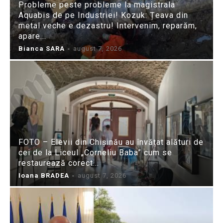
Probleme peste probleme la magistrala
Aquabis de pe Industriei! Kozuk: Țeava din
metal veche e dezastru! Intervenim, reparăm,
apare...
Bianca SARA
-
august 7, 2026
FOTO – Elevii din Chișinău au învățat alături de
cei de la Liceul „Corneliu Baba” cum se
restaurează corect...
Ioana BRADEA
-
august 7, 2026