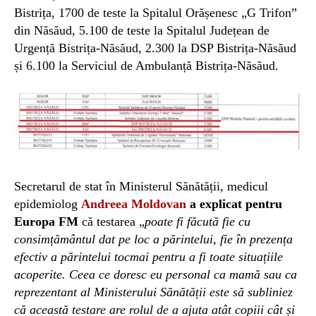
Bistrița, 1700 de teste la Spitalul Orășenesc „G Trifon”
din Năsăud, 5.100 de teste la Spitalul Județean de
Urgență Bistrița-Năsăud, 2.300 la DSP Bistrița-Năsăud
și 6.100 la Serviciul de Ambulanță Bistrița-Năsăud.
Secretarul de stat în Ministerul Sănătății, medicul
epidemiolog
Andreea Moldovan
a explicat pentru
Europa FM
că testarea „
poate fi făcută fie cu
consimțământul dat pe loc a părintelui, fie în prezența
efectiv a părintelui tocmai pentru a fi toate situațiile
acoperite. Ceea ce doresc eu personal ca mamă sau ca
reprezentant al Ministerului Sănătății este să subliniez
că această testare are rolul de a ajuta atât copiii cât și