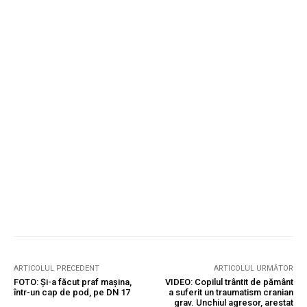
ARTICOLUL PRECEDENT
ARTICOLUL URMĂTOR
FOTO: Și-a făcut praf mașina,
VIDEO: Copilul trântit de pământ
într-un cap de pod, pe DN 17
a suferit un traumatism cranian
grav. Unchiul agresor, arestat