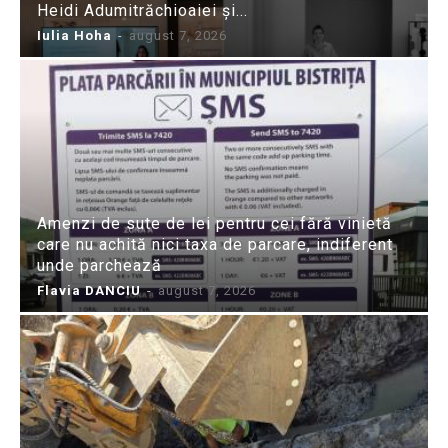
Heidi Adumitrăchioaiei și...
Iulia Hoha
-
august 7, 2026
Amenzi de sute de lei pentru cei fără vinietă
care nu achită nici taxa de parcare, indiferent
unde parchează
Flavia DANCIU
-
august 7, 2026