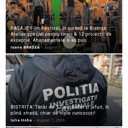
PASAJE Film Festival, în curând la Bistrița:
Atelier special pentru tineri & 12 proiecții de
excepție. Abonamentele s-au pus...
Ioana BRADEA
-
august 7, 2026
BISTRIȚA: Tânăr de 17 ani, bătut și jefuit, în
plină stradă, chiar de niște cunoscuți!
Iulia Hoha
-
august 7, 2026