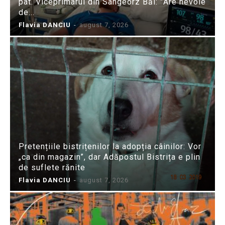
pat. Viceprimarul din Sângeorz Băi: ”Are nevoie
de...
Flavia DANCIU
-
august 7, 2026
Pretențiile bistrițenilor la adopția câinilor: Vor
„ca din magazin”, dar Adăpostul Bistrița e plin
de suflete rănite
Flavia DANCIU
-
august 7, 2026