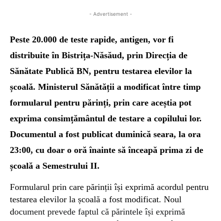
- Advertisement -
Peste 20.000 de teste rapide, antigen, vor fi
distribuite în Bistrița-Năsăud, prin Direcția de
Sănătate Publică BN, pentru testarea elevilor la
școală.
Ministerul Sănătății a modificat între timp
formularul pentru părinți, prin care aceștia pot
exprima consimțământul de testare a copilului lor.
D
ocumentul
a fost
publicat duminică seara,
la ora
23:00, cu doar o oră înainte să înceapă prima zi de
școală
a
Semestrul
ui
II.
Formularul prin care părinții își exprimă acordul pentru
testarea elevilor la școală a fost modificat. Noul
d
ocument prevede faptul că părintele își exprimă