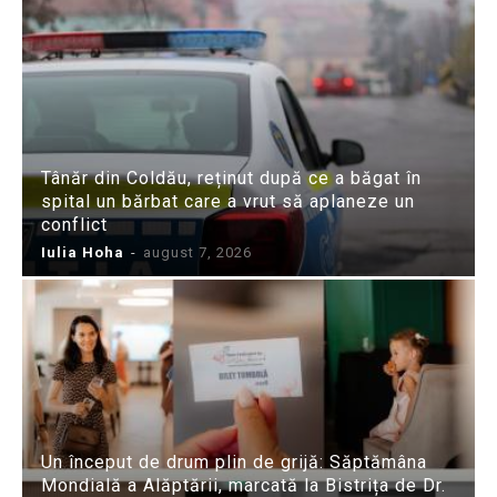
Tânăr din Coldău, reținut după ce a băgat în
spital un bărbat care a vrut să aplaneze un
conflict
Iulia Hoha
-
august 7, 2026
Un început de drum plin de grijă: Săptămâna
Mondială a Alăptării, marcată la Bistrița de Dr.