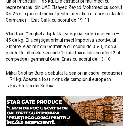
juniori masculin – 55 kg. El a câștigat primul meci cu
reprezentanul din UAE Elsayed Zeyad Mohamed cu scorul
34-26 și a pierdut meciul pentru medalie cu reprezentantul
Germaniei – Enis Calik cu scorul de 19-11.
Vlad Ioan Țenghel a luptat la categoria cadeți masculin –
45 de kg. El a câștigat primul meci împotriva sportivului
Sidorov Vladimir din Germania cu scorul de 35-3, însă a
pierdut în ultimele secunde în fața favoritului numărul 2 al
competiției, germanul Gurel Enes cu scorul de 13-10.
Mihai Cristian Bura a debutat la seniori în cadrul categoriei
– 74 kg. Acesta a fost învins de campionul european
Takov Stefan din Serbia.