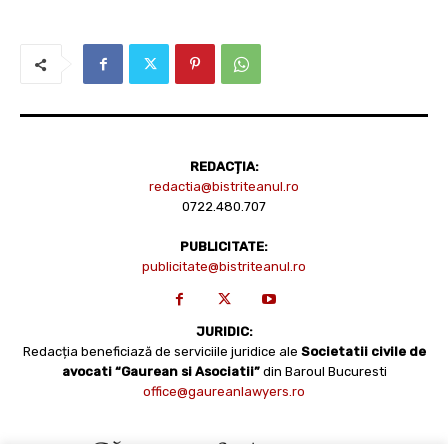
REDACȚIA:
redactia@bistriteanul.ro
0722.480.707
PUBLICITATE:
publicitate@bistriteanul.ro
JURIDIC:
Redacția beneficiază de serviciile juridice ale
Societatii civile de
avocati “Gaurean si Asociatii”
din Baroul Bucuresti
office@gaureanlawyers.ro