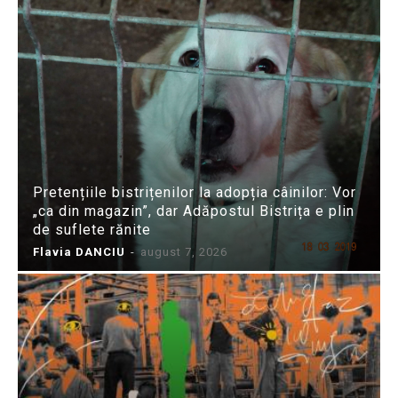
Pretențiile bistrițenilor la adopția câinilor: Vor
„ca din magazin”, dar Adăpostul Bistrița e plin
de suflete rănite
Flavia DANCIU
-
august 7, 2026