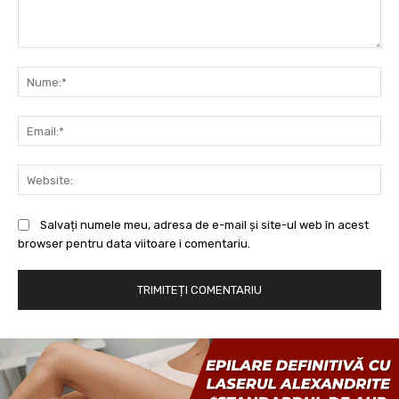
Comentariu:
Nu
Ema
Web
Salvați numele meu, adresa de e-mail și site-ul web în acest
browser pentru data viitoare i comentariu.