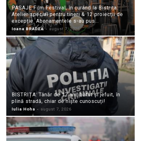
PASAJE Film Festival, în curând la Bistrița:
Atelier special pentru tineri & 12 proiecții de
excepție. Abonamentele s-au pus...
Ioana BRADEA
-
august 7, 2026
BISTRIȚA: Tânăr de 17 ani, bătut și jefuit, în
plină stradă, chiar de niște cunoscuți!
Iulia Hoha
-
august 7, 2026