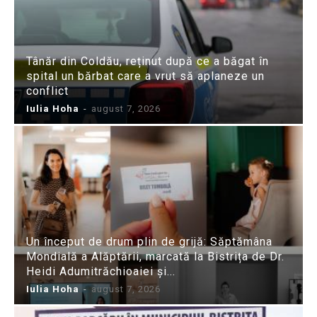
Tânăr din Coldău, reținut după ce a băgat în
spital un bărbat care a vrut să aplaneze un
conflict
Iulia Hoha
-
august 7, 2026
Un început de drum plin de grijă: Săptămâna
Mondială a Alăptării, marcată la Bistrița de Dr.
Heidi Adumitrăchioaiei și...
Iulia Hoha
-
august 7, 2026