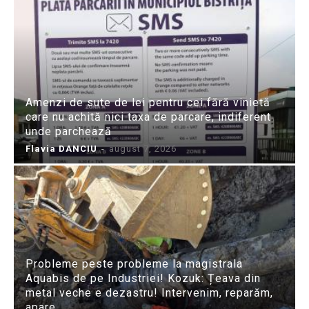
Amenzi de sute de lei pentru cei fără vinietă
care nu achită nici taxa de parcare, indiferent
unde parchează
Flavia DANCIU
-
august 7, 2026
Probleme peste probleme la magistrala
Aquabis de pe Industriei! Kozuk: Țeava din
metal veche e dezastru! Intervenim, reparăm,
apare...