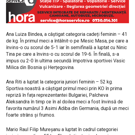
Ana Luiza Bindea, a câștigat categoria cadeți feminin – 41
de kg. În primul meci a întâlnit-o pe Mesic Masa, pe care a
învins-o cu scorul de 5-1 iar în semifinală a luptat cu Ninic
Tina pe care a învins-o cu scorul de 19-6. În finală, s-a
impus cu 2-0 în ultima secundă împotriva sportivei Vasic
Milica din Bosnia și Herțegovina.
Ana Riti a luptat la categoria juniori feminin – 52 kg.
Sportiva noastră a câștigat primul meci prin KO în prima
repriză în fața reprezentantei Bulgariei, Palcheva
Aleksandra în timp ce în al doilea meci a fost învinsă de
favorita numărul 3 Asimi Adiba din Germania, după un meci
foarte strâns și frumos.
Mario Raul Filip Mureșanu a luptat în cadrul categoriei