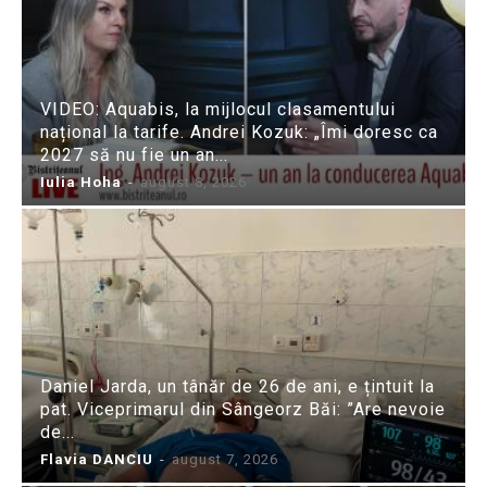
VIDEO: Aquabis, la mijlocul clasamentului
național la tarife. Andrei Kozuk: „Îmi doresc ca
2027 să nu fie un an...
Iulia Hoha
-
august 8, 2026
Daniel Jarda, un tânăr de 26 de ani, e țintuit la
pat. Viceprimarul din Sângeorz Băi: ”Are nevoie
de...
Flavia DANCIU
-
august 7, 2026