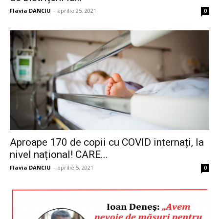
Flavia DANCIU
-
aprilie 25, 2021
0
Aproape 170 de copii cu COVID internați, la
nivel național! CARE...
Flavia DANCIU
-
aprilie 5, 2021
0