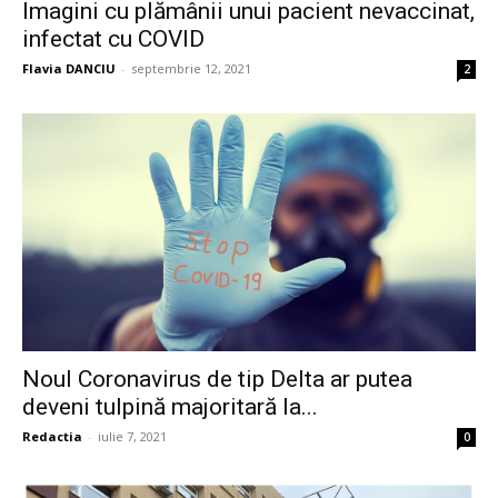
Imagini cu plămânii unui pacient nevaccinat,
infectat cu COVID
Flavia DANCIU
-
septembrie 12, 2021
2
Noul Coronavirus de tip Delta ar putea
deveni tulpină majoritară la...
Redactia
-
iulie 7, 2021
0