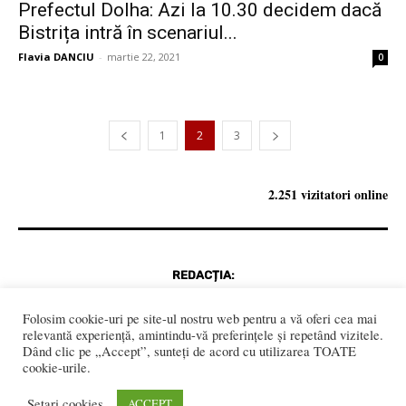
Prefectul Dolha: Azi la 10.30 decidem dacă
Bistrița intră în scenariul...
Flavia DANCIU
-
martie 22, 2021
0
1
2
3
2.251 vizitatori online
REDACȚIA:
redactia@bistriteanul.ro
0722.480.707
Folosim cookie-uri pe site-ul nostru web pentru a vă oferi cea mai
relevantă experiență, amintindu-vă preferințele și repetând vizitele.
PUBLICITATE:
Dând clic pe „Accept”, sunteți de acord cu utilizarea TOATE
cookie-urile.
publicitate@bistriteanul.ro
Setari cookies
ACCEPT