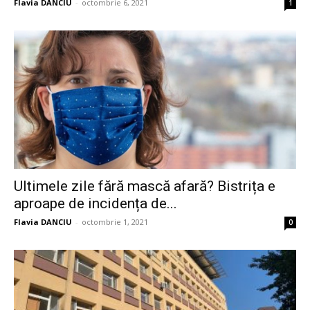
Flavia DANCIU
-
octombrie 6, 2021
1
Ultimele zile fără mască afară? Bistrița e
aproape de incidența de...
Flavia DANCIU
-
octombrie 1, 2021
0