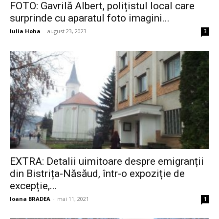
FOTO: Gavrilă Albert, polițistul local care
surprinde cu aparatul foto imagini...
Iulia Hoha
-
august 23, 2023
3
EXTRA: Detalii uimitoare despre emigranții
din Bistrița-Năsăud, într-o expoziție de
excepție,...
Ioana BRADEA
-
mai 11, 2021
1