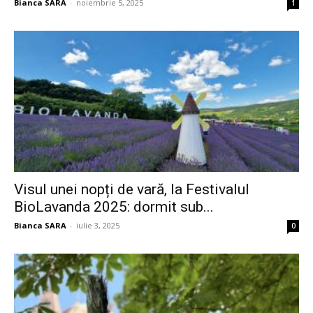
Bianca SARA
-
noiembrie 5, 2025
1
Visul unei nopți de vară, la Festivalul
BioLavanda 2025: dormit sub...
Bianca SARA
-
iulie 3, 2025
0