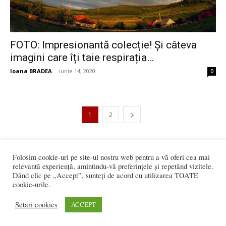
FOTO: Impresionantă colecție! Și câteva
imagini care îți taie respirația…
Ioana BRADEA
-
iunie 14, 2020
0
1
2
3.001 vizitatori online
Folosim cookie-uri pe site-ul nostru web pentru a vă oferi cea mai
relevantă experiență, amintindu-vă preferințele și repetând vizitele.
Dând clic pe „Accept”, sunteți de acord cu utilizarea TOATE
cookie-urile.
REDACȚIA:
redactia@bistriteanul.ro
Setari cookies
ACCEPT
0722.480.707