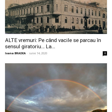
ALTE vremuri: Pe când vacile se parcau în
sensul giratoriu… La...
Ioana BRADEA
-
iunie 14, 2020
0