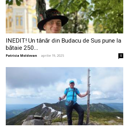
INEDIT! Un tânăr din Budacu de Sus pune la
bătaie 250...
Patrisia Moldovan
-
aprilie 19, 2025
0