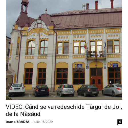
VIDEO: Când se va redeschide Târgul de Joi,
de la Năsăud
Ioana BRADEA
-
iulie 15, 2020
0