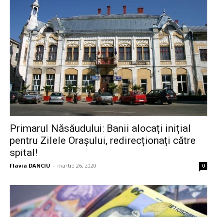
Primarul Năsăudului: Banii alocați inițial
pentru Zilele Orașului, redirecționați către
spital!
Flavia DANCIU
-
martie 26, 2020
0