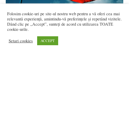
Mircea Romocea: „La Mulți Ani, năsăudeni!
Folosim cookie-uri pe site-ul nostru web pentru a vă oferi cea mai
La Mulți Ani, români!”
relevantă experiență, amintindu-vă preferințele și repetând vizitele.
Dând clic pe „Accept”, sunteți de acord cu utilizarea TOATE
Redactia
-
decembrie 1, 2018
0
cookie-urile.
2.206 vizitatori online
Setari cookies
ACCEPT
REDACȚIA:
redactia@bistriteanul.ro
0722.480.707
PUBLICITATE:
publicitate@bistriteanul.ro
JURIDIC:
Redacția beneficiază de serviciile juridice ale
Societatii civile de
avocati “Gaurean si Asociatii”
din Baroul Bucuresti