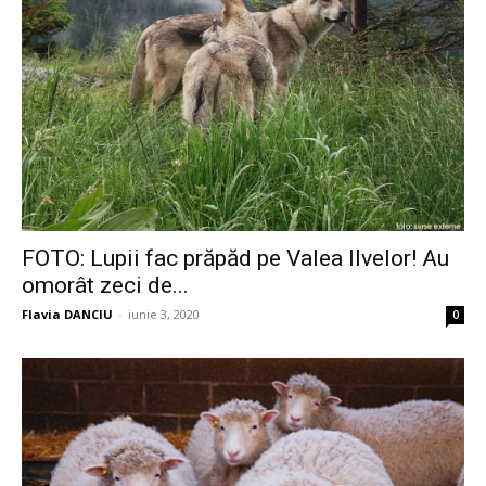
FOTO: Lupii fac prăpăd pe Valea Ilvelor! Au
omorât zeci de...
Flavia DANCIU
-
iunie 3, 2020
0