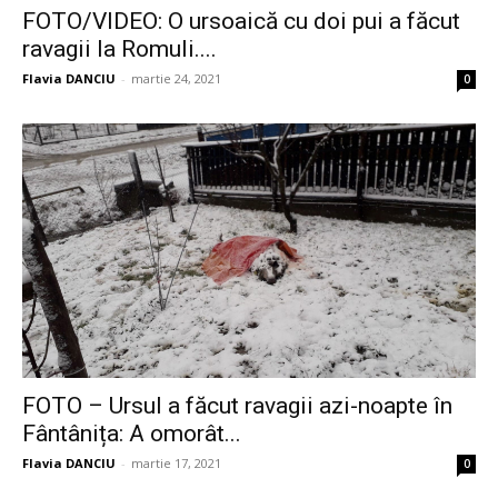
FOTO/VIDEO: O ursoaică cu doi pui a făcut
ravagii la Romuli....
Flavia DANCIU
-
martie 24, 2021
0
FOTO – Ursul a făcut ravagii azi-noapte în
Fântânița: A omorât...
Flavia DANCIU
-
martie 17, 2021
0