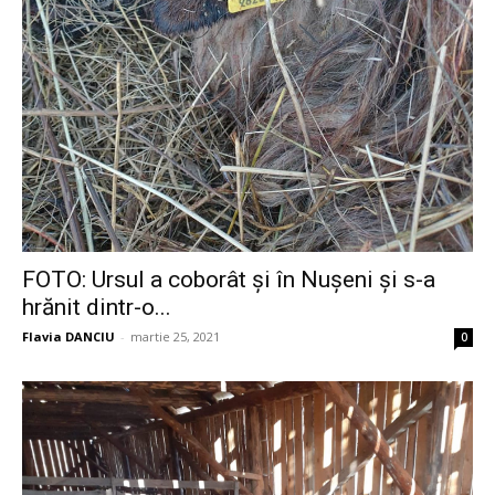
FOTO: Ursul a coborât și în Nușeni și s-a
hrănit dintr-o...
Flavia DANCIU
-
martie 25, 2021
0