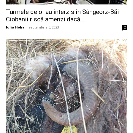
Turmele de oi au interzis în Sângeorz-Băi!
Ciobanii riscă amenzi dacă...
Iulia Hoha
-
septembrie 6, 2023
2