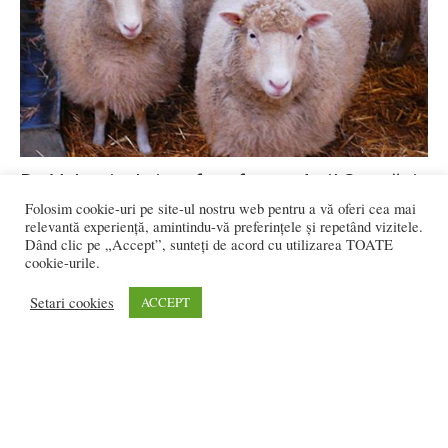
De Valentine’s i-au fost furate 4 oi! S-a găsit
„îndrăgostitul”!
Folosim cookie-uri pe site-ul nostru web pentru a vă oferi cea mai
relevantă experiență, amintindu-vă preferințele și repetând vizitele.
Flavia DANCIU
-
februarie 18, 2020
0
Dând clic pe „Accept”, sunteți de acord cu utilizarea TOATE
cookie-urile.
Setari cookies
ACCEPT
1
2
3.227 vizitatori online