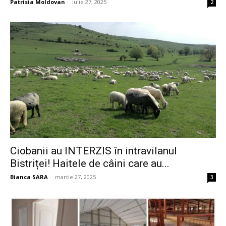
Patrisia Moldovan
-
iulie 27, 2025
2
Ciobanii au INTERZIS în intravilanul
Bistriței! Haitele de câini care au...
Bianca SARA
-
martie 27, 2025
3