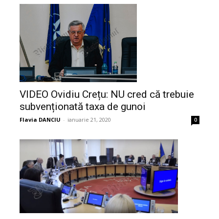
VIDEO Ovidiu Crețu: NU cred că trebuie
subvenționată taxa de gunoi
Flavia DANCIU
-
ianuarie 21, 2020
0