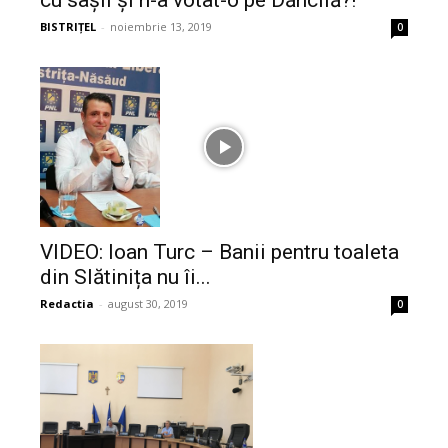
cu sașii și n-a votat-o pe Dăncilă?!
BISTRIȚEL
-
noiembrie 13, 2019
0
VIDEO: Ioan Turc – Banii pentru toaleta
din Slătinița nu îi...
Redactia
-
august 30, 2019
0