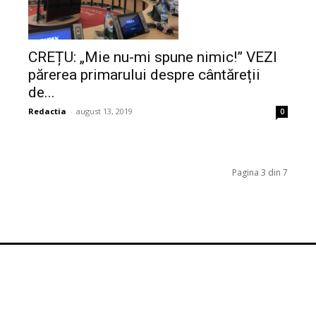
CREȚU: „Mie nu-mi spune nimic!” VEZI
părerea primarului despre cântăreții
de...
Redactia
-
august 13, 2019
0
Pagina 3 din 7