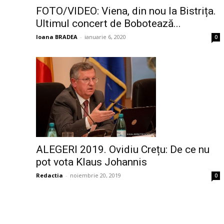
FOTO/VIDEO: Viena, din nou la Bistrița.
Ultimul concert de Bobotează...
Ioana BRADEA
-
ianuarie 6, 2020
0
ALEGERI 2019. Ovidiu Crețu: De ce nu
pot vota Klaus Johannis
Redactia
-
noiembrie 20, 2019
0