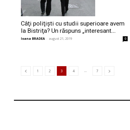
Câţi poliţişti cu studii superioare avem
la Bistriţa? Un răspuns „interesant...
Ioana BRADEA
-
august 21, 2019
0
...
1
2
3
4
7