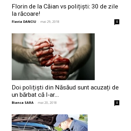
Florin de la Căian vs polițiști: 30 de zile
la răcoare!
Flavia DANCIU
-
mai 29, 2018
0
Doi polițiști din Năsăud sunt acuzați de
un bărbat că l-ar...
Bianca SARA
-
mai 20, 2018
0