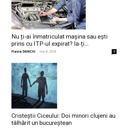
Nu ți-ai înmatriculat mașina sau ești
prins cu ITP-ul expirat? Ia-ți...
Flavia DANCIU
-
mai 8, 2018
0
Cristeștii Ciceului: Doi minori clujeni au
tâlhărit un bucureștean