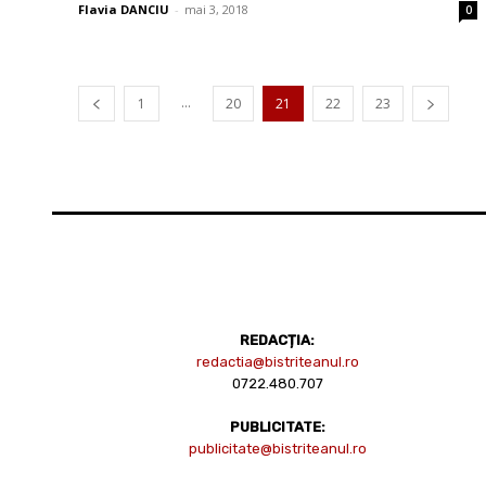
Flavia DANCIU
-
mai 3, 2018
0
...
1
20
21
22
23
REDACȚIA:
redactia@bistriteanul.ro
0722.480.707
PUBLICITATE:
publicitate@bistriteanul.ro