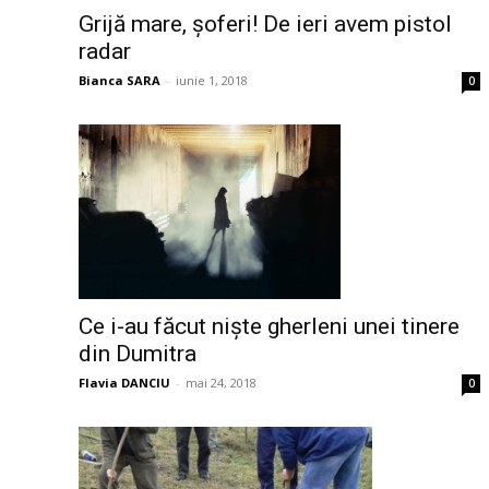
Grijă mare, șoferi! De ieri avem pistol
radar
Bianca SARA
-
iunie 1, 2018
0
Ce i-au făcut niște gherleni unei tinere
din Dumitra
Flavia DANCIU
-
mai 24, 2018
0