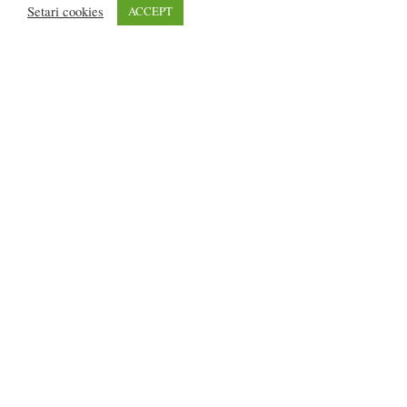
Setari cookies
ACCEPT
DOLIU la Romuli: Un tragic accident l-a luat
pe verișorul Tinei...
Flavia DANCIU
-
octombrie 22, 2018
0
4
5
6
2.673 vizitatori online
REDACȚIA:
redactia@bistriteanul.ro
0722.480.707
PUBLICITATE:
publicitate@bistriteanul.ro