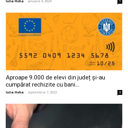
Iulia Hoha
-
ianuarie 4, 2024
1
Aproape 9.000 de elevi din județ și-au
cumpărat rechizite cu bani...
Iulia Hoha
-
septembrie 7, 2023
0