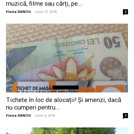
muzică, filme sau cărți, pe...
Flavia DANCIU
-
iunie 15, 2018
0
Tichete în loc de alocații! Și amenzi, dacă
nu cumperi pentru...
Flavia DANCIU
-
iunie 6, 2018
0