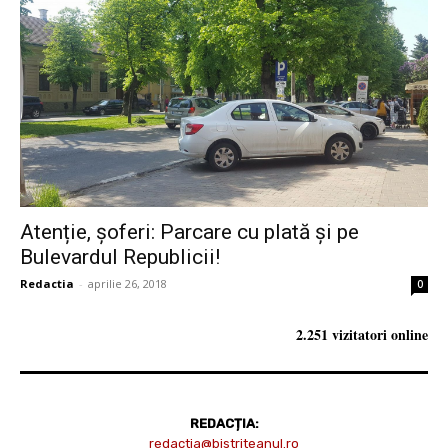
Atenție, șoferi: Parcare cu plată și pe
Bulevardul Republicii!
Redactia
-
aprilie 26, 2018
0
2.251 vizitatori online
REDACȚIA:
redactia@bistriteanul.ro