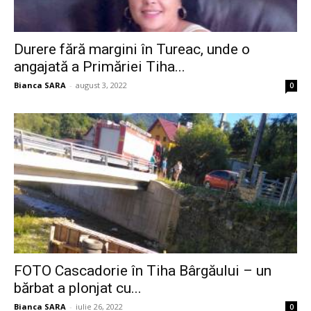
Durere fără margini în Tureac, unde o
angajată a Primăriei Tiha...
Bianca SARA
-
august 3, 2022
0
FOTO Cascadorie în Tiha Bârgăului – un
bărbat a plonjat cu...
Bianca SARA
-
iulie 26, 2022
0