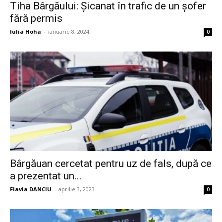
Tiha Bârgăului: Șicanat în trafic de un șofer
fără permis
Iulia Hoha
-
ianuarie 8, 2024
0
Bârgăuan cercetat pentru uz de fals, după ce
a prezentat un...
Flavia DANCIU
-
aprilie 3, 2023
0