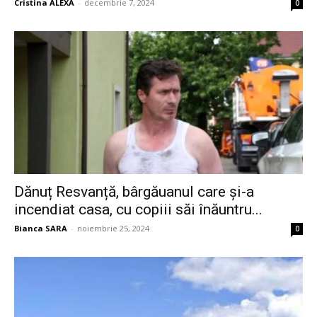
Cristina ALEXA
-
decembrie 7, 2024
0
Dănuț Resvanță, bârgăuanul care și-a
incendiat casa, cu copiii săi înăuntru...
Bianca SARA
-
noiembrie 25, 2024
0