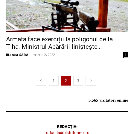
Armata face exerciții la poligonul de la
Tiha. Ministrul Apărării liniștește...
Bianca SARA
-
martie 2, 2022
1
1
2
3
3.565 vizitatori online
REDACȚIA:
redactia@bistriteanul.ro