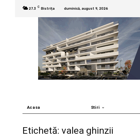
C
27.3
Bistrița
duminică, august 9, 2026
Acasa
Stiri
Etichetă: valea ghinzii