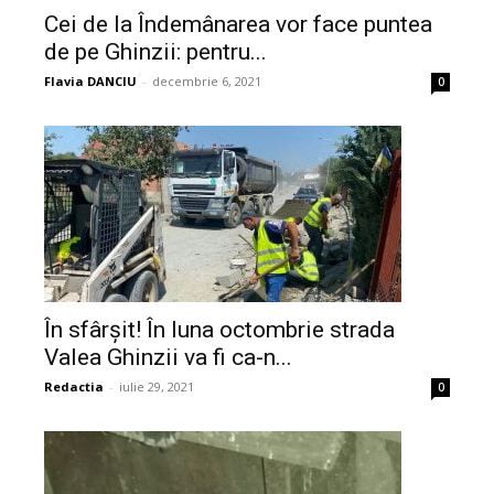
Cei de la Îndemânarea vor face puntea
de pe Ghinzii: pentru...
Flavia DANCIU
-
decembrie 6, 2021
0
În sfârșit! În luna octombrie strada
Valea Ghinzii va fi ca-n...
Redactia
-
iulie 29, 2021
0