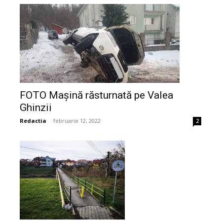
FOTO Mașină răsturnată pe Valea
Ghinzii
Redactia
-
februarie 12, 2022
2