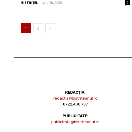
BISTRIȚEL
-
iulie 20, 2020
0
1
2
REDACȚIA:
redactia@bistriteanul.ro
0722.480.707
PUBLICITATE:
publicitate@bistriteanul.ro