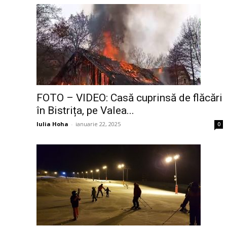
FOTO – VIDEO: Casă cuprinsă de flăcări
în Bistrița, pe Valea...
Iulia Hoha
-
ianuarie 22, 2025
0