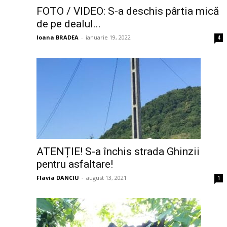
FOTO / VIDEO: S-a deschis pârtia mică
de pe dealul...
Ioana BRADEA
-
ianuarie 19, 2022
4
ATENȚIE! S-a închis strada Ghinzii
pentru asfaltare!
Flavia DANCIU
-
august 13, 2021
1