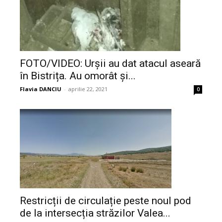
FOTO/VIDEO: Urșii au dat atacul aseară
în Bistrița. Au omorât și...
Flavia DANCIU
-
aprilie 22, 2021
0
Restricții de circulație peste noul pod
de la intersecția străzilor Valea...