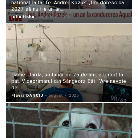
național la tarife. Andrei Kozuk: „Îmi doresc ca
2027 să nu fie un an...
Iulia Hoha
-
august 8, 2026
Daniel Jarda, un tânăr de 26 de ani, e țintuit la
pat. Viceprimarul din Sângeorz Băi: ”Are nevoie
de...
Flavia DANCIU
-
august 7, 2026