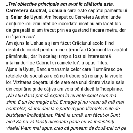
„Trei obiective principale am avut în călătoria asta.
Carretera Austral, Ushuaia
care este capătul pământului
și
Salar de Uyuni
. Am început cu Carretera Austral unde
simțurile îmi erau atât de încordate încât nu am lăsat loc
de greșeală și am trecut prin ea gustand fiecare metru, dar
cu “garda sus”.
Am ajuns la Ushuaia și am făcut Crăciunul acolo fiind
destul de ciudat pentru mine să-mi fac Crăciunul la capătul
pământului, dar în același timp a fost si interesantă
intalnindu-l pe Gabriel si cainele lui”, a spus Titus.
Ajuns la Uyuni, Banc a transmis celor care îl urmăresc pe
rețelele de socializare că nu trebuie să renunțe la visele
lor. Vizitarea deșertului de sare era unul dintre visele sale
din copilărie și de câțiva ani voia să îl ducă la îndeplinire.
„Nu știu dacă pot să exprim în cuvinte exact cum mă
simt. E un loc magic aici. E magie și nu vreau să mă mai
controlez, să îmi dau la o parte regionalizmele mele de
bistrițean încăpățânat. Până la urmă, am făcut-o! Sunt
aici! Să nu vă lăsați niciodată până nu vă îndepliniți
visele! V-am mai spus, cred că puneam de două-trei ori pe