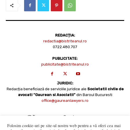
REDACȚIA:
redactia@bistriteanul.ro
0722.480.707
PUBLICITATE:
publicitate@bistriteanul.ro
JURIDIC:
Redacția beneficiază de serviciile juridice ale
Societatii civile de
avocati “Gaurean si Asociatii”
din Baroul Bucuresti
office@gaureanlawyers.ro
Folosim cookie-uri pe site-ul nostru web pentru a vă oferi cea mai