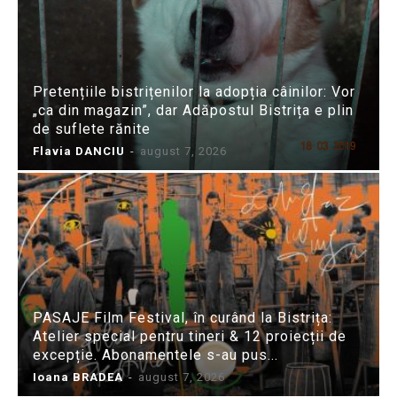
Pretențiile bistrițenilor la adopția câinilor: Vor
„ca din magazin”, dar Adăpostul Bistrița e plin
de suflete rănite
Flavia DANCIU
-
august 7, 2026
PASAJE Film Festival, în curând la Bistrița:
Atelier special pentru tineri & 12 proiecții de
excepție. Abonamentele s-au pus...
Ioana BRADEA
-
august 7, 2026