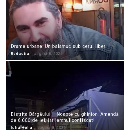
Drame urbane: Un balamuc sub cerul liber
Redactia
-
august 8, 2026
Bistrița Bârgăului – Noapte cu ghinion: Amendă
de 6.000 de lei, iar lemnul confiscat!
Iulia Hoha
-
august 8, 2026