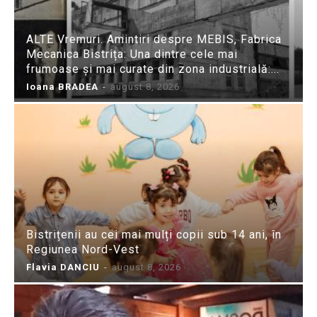
ALTE Vremuri. Amintiri despre MEBIS, Fabrica
Mecanica Bistrița: Una dintre cele mai
frumoase și mai curate din zona industrială:...
Ioana BRADEA
-
august 8, 2026
Bistrițenii au cei mai mulți copii sub 14 ani, în
Regiunea Nord-Vest
Flavia DANCIU
-
august 8, 2026