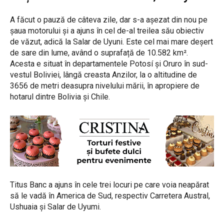
A făcut o pauză de câteva zile, dar s-a așezat din nou pe
șaua motorului și a ajuns în cel de-al treilea său obiectiv
de văzut, adică la Salar de Uyuni. Este cel mai mare deșert
de sare din lume, având o suprafață de 10.582 km².
Acesta e situat în departamentele Potosí și Oruro în sud-
vestul Boliviei, lângă creasta Anzilor, la o altitudine de
3656 de metri deasupra nivelului mării, în apropiere de
hotarul dintre Bolivia și Chile.
Titus Banc a ajuns în cele trei locuri pe care voia neapărat
să le vadă în America de Sud, respectiv Carretera Austral,
Ushuaia și Salar de Uyumi.