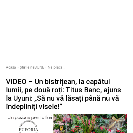
Acasă
Știrile neBUNE
Ne place...
VIDEO – Un bistrițean, la capătul
lumii, pe două roți: Titus Banc, ajuns
la Uyuni: „Să nu vă lăsați până nu vă
îndepliniți visele!”