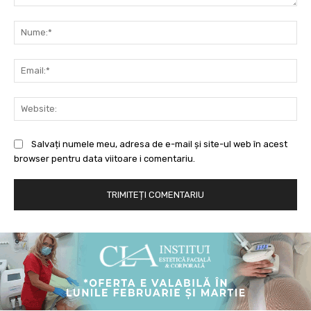
Comentariu:
Nu
Ema
Web
Salvați numele meu, adresa de e-mail și site-ul web în acest
browser pentru data viitoare i comentariu.