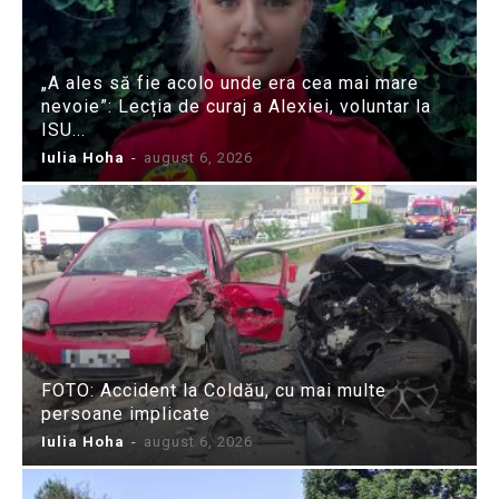
„A ales să fie acolo unde era cea mai mare
nevoie”: Lecția de curaj a Alexiei, voluntar la
ISU...
Iulia Hoha
-
august 6, 2026
FOTO: Accident la Coldău, cu mai multe
persoane implicate
Iulia Hoha
-
august 6, 2026