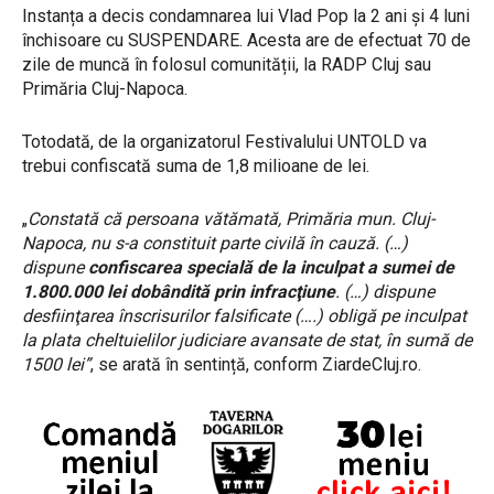
Instanța a decis condamnarea lui Vlad Pop la 2 ani și 4 luni
închisoare cu SUSPENDARE. Acesta are de efectuat 70 de
zile de muncă în folosul comunității, la RADP Cluj sau
Primăria Cluj-Napoca.
Totodată, de la organizatorul Festivalului UNTOLD va
trebui confiscată suma de 1,8 milioane de lei.
„
Constată că persoana vătămată, Primăria mun. Cluj-
Napoca, nu s-a constituit parte civilă în cauză. (…)
dispune
confiscarea specială de la inculpat a sumei de
1.800.000 lei dobândită prin infracţiune
. (…) dispune
desfiinţarea înscrisurilor falsificate (….) obligă pe inculpat
la plata cheltuielilor judiciare avansate de stat, în sumă de
1500 lei”
, se arată în sentință, conform ZiardeCluj.ro.