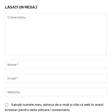
LĂSAȚI UN MESAJ
Comentariu:
Nu
Ema
Web
Salvați numele meu, adresa de e-mail și site-ul web în acest
browser pentru data viitoare i comentariu.