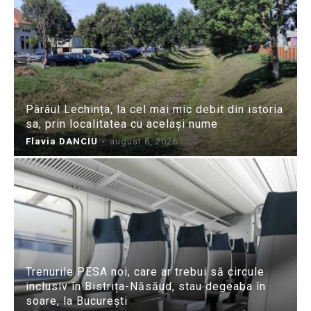
Pârâul Lechința, la cel mai mic debit din istoria
sa, prin localitatea cu același nume
Flavia DANCIU
-
august 6, 2026
Trenurile PESA noi, care ar trebui să circule
inclusiv în Bistrița-Năsăud, stau degeaba în
soare, la București