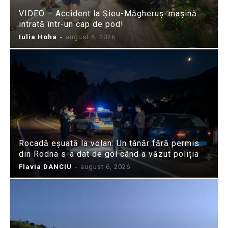
VIDEO – Accident la Șieu-Măgheruș: mașină
intrată într-un cap de pod!
Iulia Hoha
-
august 6, 2026
Rocadă eșuată la volan: Un tânăr fără permis
din Rodna s-a dat de gol când a văzut poliția
Flavia DANCIU
-
august 6, 2026