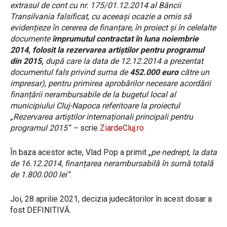
extrasul de cont cu nr. 175/01.12.2014 al Băncii
Transilvania falsificat, cu aceeași ocazie a omis să
evidențieze în cererea de finanțare, în proiect și în celelalte
documente
împrumutul contractat în luna noiembrie
2014, folosit la rezervarea artiștilor pentru programul
din 2015,
după care la data de 12.12.2014 a prezentat
documentul fals privind suma de
452.000 euro
către un
impresar), pentru primirea aprobărilor necesare acordării
finanțării nerambursabile de la bugetul local al
municipiului Cluj-Napoca referitoare la proiectul
„Rezervarea artiștilor internaționali principali pentru
programul 2015” –
scrie
ZiardeCluj.ro
În baza acestor acte, Vlad Pop a primit „
pe nedrept, la data
de 16.12.2014, finanțarea nerambursabilă în sumă totală
de 1.800.000 lei”
.
Joi, 28 aprilie 2021, decizia judecătorilor în acest dosar a
fost DEFINITIVĂ.