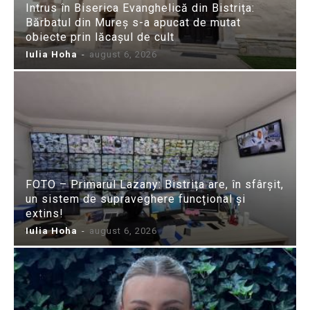
Intrus în Biserica Evanghelică din Bistrița:
Bărbatul din Mureș s-a apucat de mutat
obiecte prin lăcașul de cult
Iulia Hoha
-
august 6, 2026
FOTO – Primarul Lazany: Bistrița are, în sfârșit,
un sistem de supraveghere funcțional și
extins!
Iulia Hoha
-
august 6, 2026