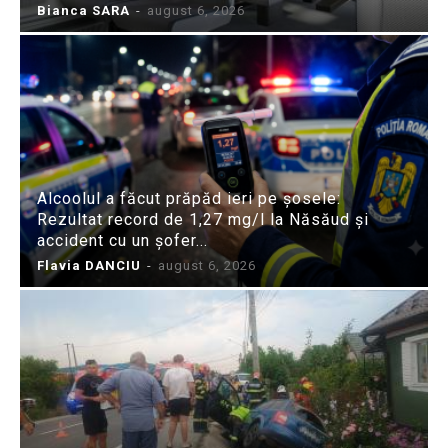
Bianca SARA
-
august 6, 2026
Alcoolul a făcut prăpăd ieri pe șosele:
Rezultat record de 1,27 mg/l la Năsăud și
accident cu un șofer...
Flavia DANCIU
-
august 6, 2026