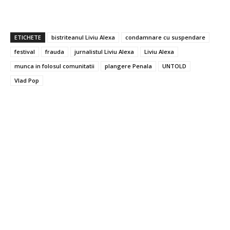
ETICHETE
bistriteanul Liviu Alexa
condamnare cu suspendare
festival
frauda
jurnalistul Liviu Alexa
Liviu Alexa
munca in folosul comunitatii
plangere Penala
UNTOLD
Vlad Pop