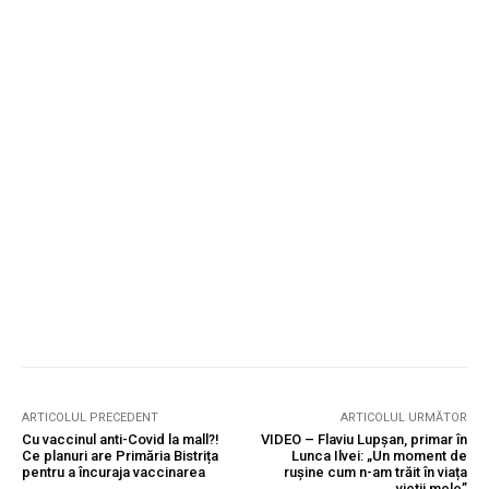
ARTICOLUL PRECEDENT
ARTICOLUL URMĂTOR
Cu vaccinul anti-Covid la mall?!
VIDEO – Flaviu Lupșan, primar în
Ce planuri are Primăria Bistrița
Lunca Ilvei: „Un moment de
pentru a încuraja vaccinarea
rușine cum n-am trăit în viața
vieții mele”