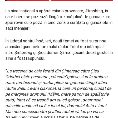
La nivel național a apărut chiar o provocare, #trashtag, în
care tinerii se pozează lângă o zonă plină de gunoaie, iar
apoi revin cu o poză în care zona e curățată și gunoaiele în
saci menajeri.
În județul nostru însă, ieri, două femei au fost surprinse
aruncând gunoaiele pe malul râului. Totul s-a întâmplat
între Șintereag și Șieu dorhei. Și mai șocant decât gestul în
sine a fost răspunsul.
”
La trecerea de cale ferată din Șintereag către Șieu
Odorhei niste persoane „educate”golesc ziua în amiaza
mare tomberonul și roaba plină de gunoaie lângă albia
râului Șieu. Le-am claxonat, la care un personaj ciudat de
pe marginea drumului (Mălin, mare patron de spălătorie
auto) iritat că ce treabă am eu că golesc „doamnele”
mizeriile acolo că cică e locul lui, domnule! Asta e tare!
Mai nou concesionăm și albia râului! vă las pe voi să
trageți concluziile
” a scris Lazăr B. pe pagina sa de