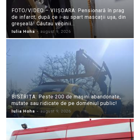
FOTO/VIDEO – VIIȘOARA: Pensionară în prag
de infarct, după ce i-au spart mascații ușa, din
greșeală! Căutau vecinii…
Iulia Hoha
-
august 9, 2026
BISTRIȚA: Peste 200 de mașini abandonate,
mutate sau ridicate de pe domeniul public!
Iulia Hoha
-
august 9, 2026