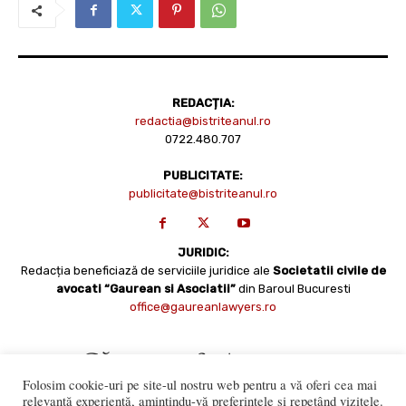
REDACȚIA:
redactia@bistriteanul.ro
0722.480.707
PUBLICITATE:
publicitate@bistriteanul.ro
JURIDIC:
Redacția beneficiază de serviciile juridice ale
Societatii civile de
avocati “Gaurean si Asociatii”
din Baroul Bucuresti
office@gaureanlawyers.ro
Folosim cookie-uri pe site-ul nostru web pentru a vă oferi cea mai
relevantă experiență, amintindu-vă preferințele și repetând vizitele.