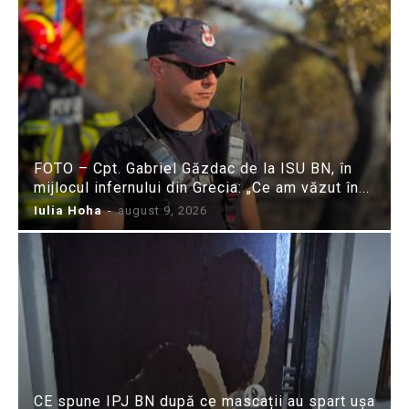
FOTO – Cpt. Gabriel Găzdac de la ISU BN, în
mijlocul infernului din Grecia: „Ce am văzut în...
Iulia Hoha
-
august 9, 2026
CE spune IPJ BN după ce mascații au spart ușa