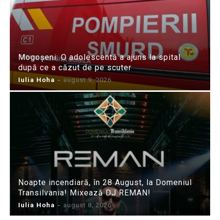
Mogoșeni: O adolescentă a ajuns la spital
după ce a căzut de pe scuter
Iulia Hoha
-
august 9, 2026
Noapte incendiară, în 28 August, la Domeniul
Transilvania! Mixează DJ REMAN!
Iulia Hoha
-
august 8, 2026