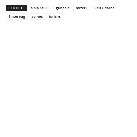
ETICHETE
albia raului
gunoaie
mizerii
Sieu Odorhei
Sintereag
somes
turism