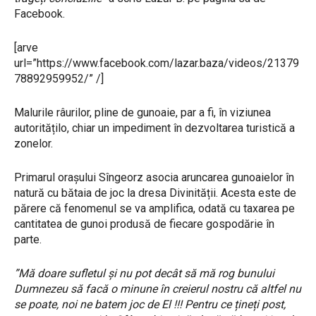
Facebook.
[arve
url=”https://www.facebook.com/lazar.baza/videos/21379
78892959952/” /]
Malurile râurilor, pline de gunoaie, par a fi, în viziunea
autoritățilo, chiar un impediment în dezvoltarea turistică a
zonelor.
Primarul orașului Sîngeorz asocia aruncarea gunoaielor în
natură cu bătaia de joc la dresa Divinității. Acesta este de
părere că fenomenul se va amplifica, odată cu taxarea pe
cantitatea de gunoi produsă de fiecare gospodărie în
parte.
”Mă doare sufletul și nu pot decât să mă rog bunului
Dumnezeu să facă o minune în creierul nostru că altfel nu
se poate, noi ne batem joc de El !!! Pentru ce țineți post,