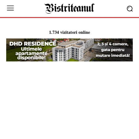
1.734 vizitatori online