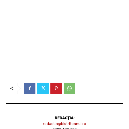
REDACȚIA:
redactia@bistriteanul.ro