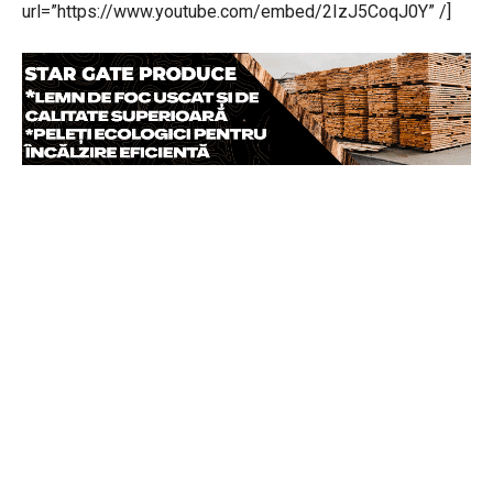
url=”https://www.youtube.com/embed/2IzJ5CoqJ0Y” /]