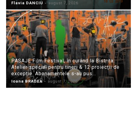
Flavia DANCIU
-
august 7, 2026
PASAJE Film Festival, în curând la Bistrița:
Atelier special pentru tineri & 12 proiecții de
excepție. Abonamentele s-au pus...
Ioana BRADEA
-
august 7, 2026