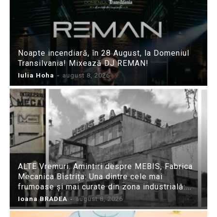
Noapte incendiară, în 28 August, la Domeniul
Transilvania! Mixează DJ REMAN!
Iulia Hoha
-
august 8, 2026
ALTE Vremuri. Amintiri despre MEBIS, Fabrica
Mecanica Bistrița: Una dintre cele mai
frumoase și mai curate din zona industrială:...
Ioana BRADEA
-
august 8, 2026