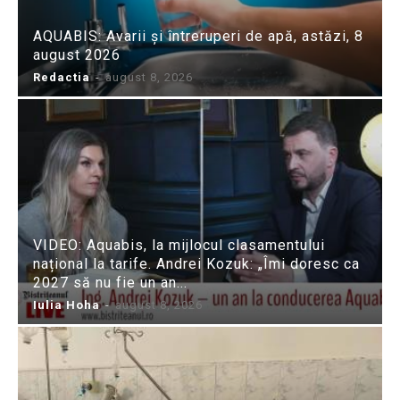
AQUABIS: Avarii și întreruperi de apă, astăzi, 8
august 2026
Redactia
-
august 8, 2026
VIDEO: Aquabis, la mijlocul clasamentului
național la tarife. Andrei Kozuk: „Îmi doresc ca
2027 să nu fie un an...
Iulia Hoha
-
august 8, 2026