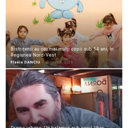
Bistrițenii au cei mai mulți copii sub 14 ani, în
Regiunea Nord-Vest
Flavia DANCIU
-
august 8, 2026
Drame urbane: Un balamuc sub cerul liber