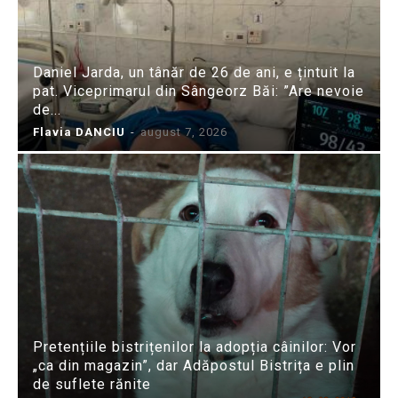
Daniel Jarda, un tânăr de 26 de ani, e țintuit la
pat. Viceprimarul din Sângeorz Băi: ”Are nevoie
de...
Flavia DANCIU
-
august 7, 2026
Pretențiile bistrițenilor la adopția câinilor: Vor
„ca din magazin”, dar Adăpostul Bistrița e plin
de suflete rănite