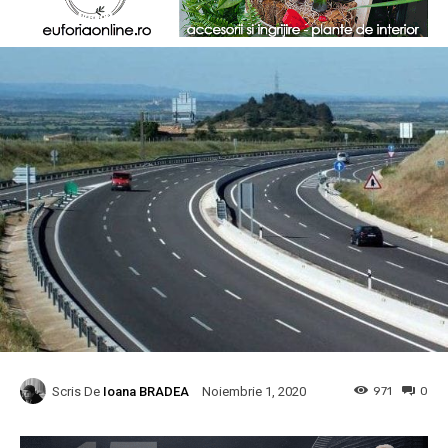
Scris De
Ioana BRADEA
971
0
Noiembrie 1, 2020