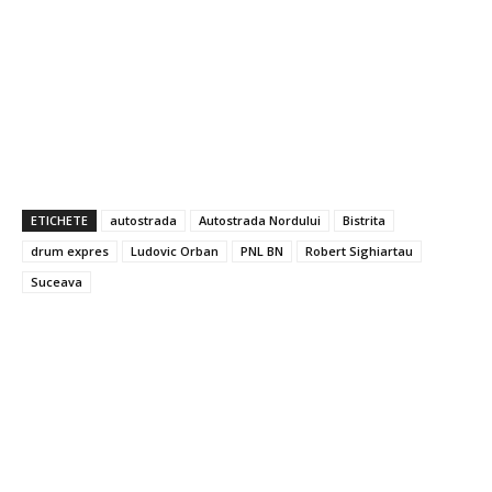
ETICHETE
autostrada
Autostrada Nordului
Bistrita
drum expres
Ludovic Orban
PNL BN
Robert Sighiartau
Suceava