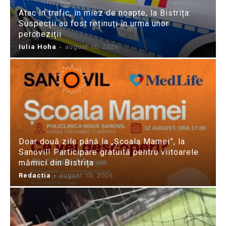
Atac în trafic, în miez de noapte, la Bistrița:
Suspecții au fost reținuți în urma unor
percheziții
Iulia Hoha
-
august 10, 2026
Doar două zile până la „Școala Mamei”, la
Sanovil! Participare gratuită pentru viitoarele
mămici din Bistrița
Redactia
-
august 10, 2026