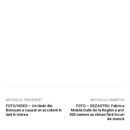
ARTICOLUL PRECEDENT
ARTICOLUL URMĂTOR
FOTO/VIDEO – Un tânăr din
FOTO – DEZASTRU: Fabrica
Botoșani a cauzat un accident în
Mobila Dalin de la Reghin a ars!
lanț în Unirea
300 oameni au rămas fără locuri
de muncă