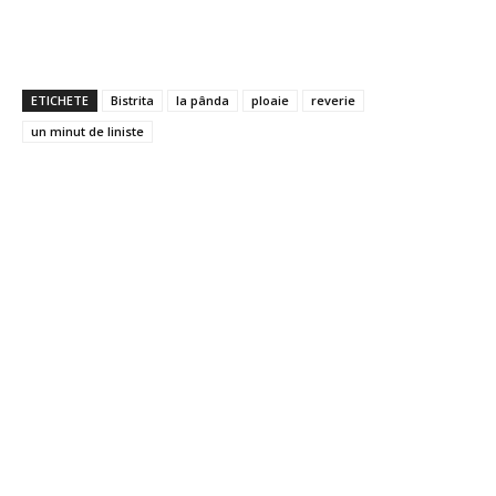
ETICHETE
Bistrita
la pânda
ploaie
reverie
un minut de liniste