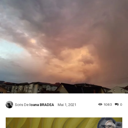
Scris De
Ioana BRADEA
1083
0
Mai 1, 2021