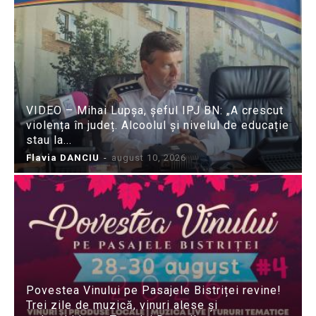
VIDEO – Mihai Lupșa, șeful IPJ BN: „A crescut
violența în județ. Alcoolul și nivelul de educație
stau la...
Flavia DANCIU
-
august 10, 2026
Povestea Vinului pe Pasajele Bistriței revine!
Trei zile de muzică, vinuri alese și