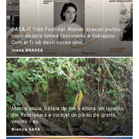
PASAJE Film Festival: Atelier special pentru
copii despre lumea fascinantă a dublajului.
Cum ar fi să devii vocea unui...
Ioana BRADEA
-
august 10, 2026
Munca unuia, bătaia de joc a altora: un localnic
din Rebrișoara a curățat un pârâu pe gratis,
vecinii l-au...
Bianca SARA
-
august 10, 2026