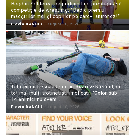
Bogdan Șolderea, pe podium la o prestigioasă
competiție de wrestling: ”Dedic premiul
maeștrilor mei și copiilor pe care-i antrenez!”
Flavia DANCIU
-
august 10, 2026
Tot mai multe accidente în Bistrița-Năsăud, și
tot mai mulți trotinetiști implicați. ”Celor sub
14 ani nici nu avem...
Flavia DANCIU
-
august 10, 2026