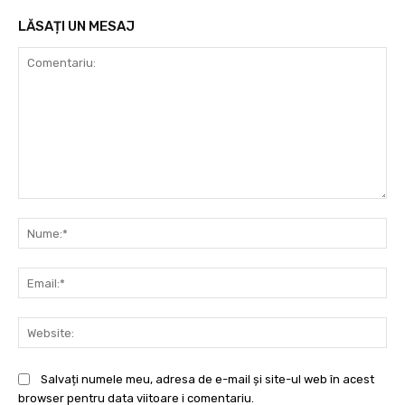
LĂSAȚI UN MESAJ
Comentariu:
Nu
Ema
Web
Salvați numele meu, adresa de e-mail și site-ul web în acest
browser pentru data viitoare i comentariu.