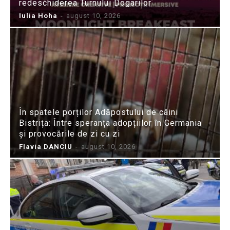
redeschiderea Turnului Dogarilor
Iulia Hoha
-
august 10, 2026
În spatele porților Adăpostului de câini
Bistrița: Între speranța adopțiilor în Germania
și provocările de zi cu zi
Flavia DANCIU
-
august 10, 2026