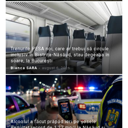
Trenurile PESA noi, care ar trebui să circule
inclusiv în Bistrița-Năsăud, stau degeaba în
soare, la București
Bianca SARA
-
august 6, 2026
Alcoolul a făcut prăpăd ieri pe șosele:
Rezultat record de 1,27 mg/l la Năsăud și