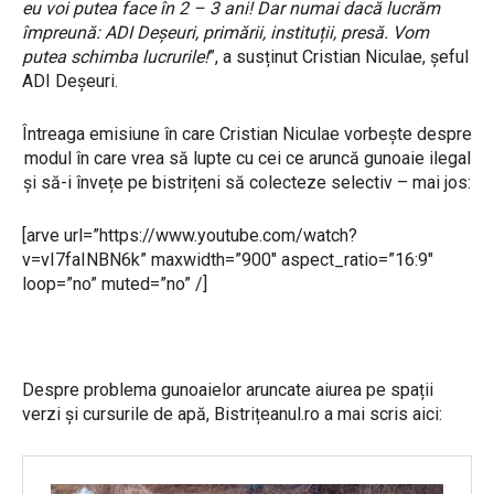
eu voi putea face în 2 – 3 ani! Dar numai dacă lucrăm
împreună: ADI Deșeuri, primării, instituții, presă. Vom
putea schimba lucrurile!
”, a susținut Cristian Niculae, șeful
ADI Deșeuri.
Întreaga emisiune în care Cristian Niculae vorbește despre
modul în care vrea să lupte cu cei ce aruncă gunoaie ilegal
și să-i învețe pe bistrițeni să colecteze selectiv – mai jos:
[arve url=”https://www.youtube.com/watch?
v=vI7faINBN6k” maxwidth=”900″ aspect_ratio=”16:9″
loop=”no” muted=”no” /]
Despre problema gunoaielor aruncate aiurea pe spații
verzi și cursurile de apă, Bistrițeanul.ro a mai scris aici: