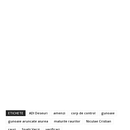
ETICHETE
ADI Deseuri
amenzi
corp de control
gunoaie
gunoaie aruncate aiurea
malurile raurilor
Niculae Cristian
rauri
Spatii Verzi
verificari