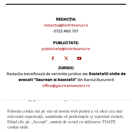
REDACȚIA:
redactia@bistriteanul.ro
0722.480.707
PUBLICITATE:
publicitate@bistriteanul.ro
JURIDIC:
Redacția beneficiază de serviciile juridice ale
Societatii civile de
avocati “Gaurean si Asociatii”
din Baroul Bucuresti
office@gaureanlawyers.ro
Folosim cookie-uri pe site-ul nostru web pentru a vă oferi cea mai
relevantă experiență, amintindu-vă preferințele și repetând vizitele.
Dând clic pe „Accept”, sunteți de acord cu utilizarea TOATE
cookie-urile.