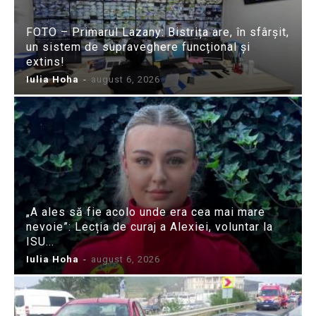
FOTO – Primarul Lazany: Bistrița are, în sfârșit,
un sistem de supraveghere funcțional și
extins!
Iulia Hoha
-
august 6, 2026
„A ales să fie acolo unde era cea mai mare
nevoie”: Lecția de curaj a Alexiei, voluntar la
ISU...
Iulia Hoha
-
august 6, 2026