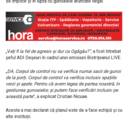
se implice și în lupta cu gunoaiele aruncate ilegal.
„V
eți fi la fel de agresiv și dur ca Ogâgău?”,
a fost întrebat
șeful ADI Deșeuri în cadrul unei emisiuni Bistrițeanul LIVE.
„
DA. Corpul de control nu va verifica numai sacii de gunoi
de la porți. Corpul de control va verifica inclusiv spațiile
verzi și apele. Pentru că avem legea de partea noastră, în
gestiunea gunoaielor, și putem face verificări inclusiv pe
această parte
”, a explicat Cristian Nicuae.
Acesta a mai declarat că planul este de a face echipă și cu
alte instituții.