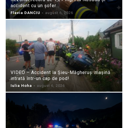
accident cu un șofer...
Flavia DANCIU
-
august 6, 2026
VIDEO – Accident la Șieu-Măgheruș: mașină
intrată într-un cap de pod!
Iulia Hoha
-
august 6, 2026