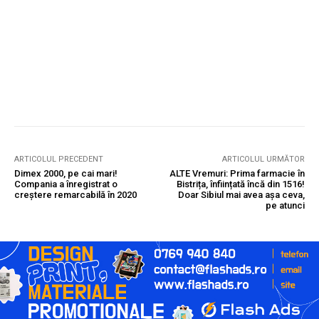
ARTICOLUL PRECEDENT
ARTICOLUL URMĂTOR
Dimex 2000, pe cai mari!
ALTE Vremuri: Prima farmacie în
Compania a înregistrat o
Bistrița, înființată încă din 1516!
creştere remarcabilă în 2020
Doar Sibiul mai avea așa ceva,
pe atunci