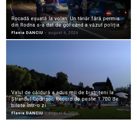
Rocadă eșuată la volan: Un tânăr fără permis
din Rodna s-a dat de gol când a văzut poliția
Flavia DANCIU
-
august 6, 2026
Valul de căldură a adus mii de bistrițeni la
Ștrandul Codrișor. Record de peste 1.700 de
bilete într-o zi
Flavia DANCIU
-
august 6, 2026