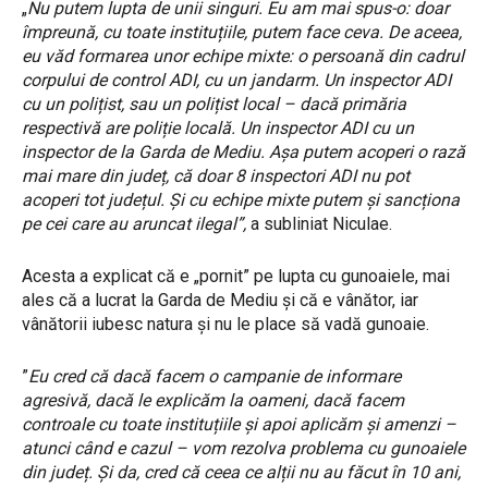
„
Nu putem lupta de unii singuri. Eu am mai spus-o: doar
împreună, cu toate instituțiile, putem face ceva. De aceea,
eu văd formarea unor echipe mixte: o persoană din cadrul
corpului de control ADI, cu un jandarm. Un inspector ADI
cu un polițist, sau un polițist local – dacă primăria
respectivă are poliție locală. Un inspector ADI cu un
inspector de la Garda de Mediu. Așa putem acoperi o rază
mai mare din județ, că doar 8 inspectori ADI nu pot
acoperi tot județul. Și cu echipe mixte putem și sancționa
pe cei care au aruncat ilegal”,
a subliniat Niculae.
Acesta a explicat că e „pornit” pe lupta cu gunoaiele, mai
ales că a lucrat la Garda de Mediu și că e vânător, iar
vânătorii iubesc natura și nu le place să vadă gunoaie.
”
Eu cred că dacă facem o campanie de informare
agresivă, dacă le explicăm la oameni, dacă facem
controale cu toate instituțiile și apoi aplicăm și amenzi –
atunci când e cazul – vom rezolva problema cu gunoaiele
din județ. Și da, cred că ceea ce alții nu au făcut în 10 ani,