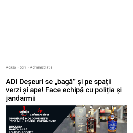
Acasă
Stiri
Administrație
ADI Deșeuri se „bagă” și pe spații
verzi și ape! Face echipă cu poliția și
jandarmii