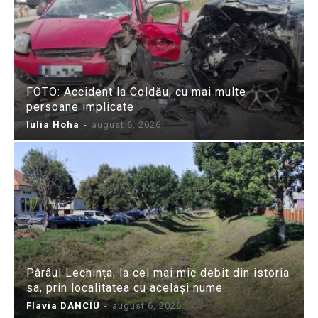
FOTO: Accident la Coldău, cu mai multe
persoane implicate
Iulia Hoha
-
august 6, 2026
Pârâul Lechința, la cel mai mic debit din istoria
sa, prin localitatea cu același nume
Flavia DANCIU
-
august 6, 2026