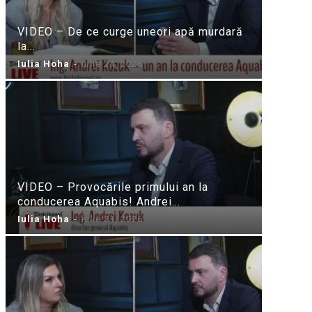
VIDEO – De ce curge uneori apă murdară
la...
Iulia Hoha
-
iulie 24, 2026
VIDEO – Provocările primului an la
conducerea Aquabis! Andrei...
Iulia Hoha
-
iulie 21, 2026