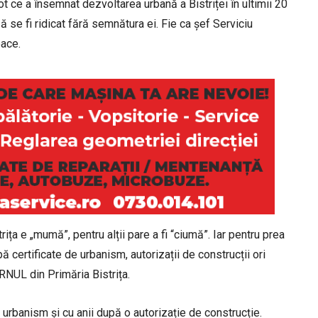
ce a însemnat dezvoltarea urbană a Bistriței în ultimii 20
ă se fi ridicat fără semnătura ei. Fie ca șef Serviciu
oace.
trița e „mumă”, pentru alții pare a fi “ciumă”. Iar pentru prea
ă certificate de urbanism, autorizații de construcții ori
ERNUL din Primăria Bistrița.
 urbanism și cu anii după o autorizație de construcție.