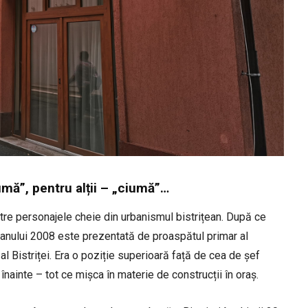
umă”, pentru alții – „ciumă”…
tre personajele cheie din urbanismul bistrițean. După ce
l anului 2008 este prezentată de proaspătul primar al
f al Bistriței. Era o poziție superioară față de cea de șef
înainte – tot ce mișca în materie de construcții în oraș.