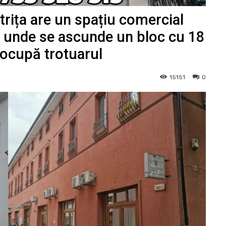
strița are un spațiu comercial
ii unde se ascunde un bloc cu 18
 ocupă trotuarul
15151
0