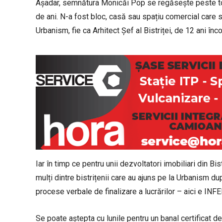
Așadar, semnătura Monicăi Pop se regăsește peste tot 
de ani. N-a fost bloc, casă sau spațiu comercial care s
Urbanism, fie ca Arhitect Șef al Bistriței, de 12 ani înc
Iar în timp ce pentru unii dezvoltatori imobiliari din Bis
mulți dintre bistrițenii care au ajuns pe la Urbanism dup
procese verbale de finalizare a lucrărilor – aici e INF
Se poate aștepta cu lunile pentru un banal certificat de