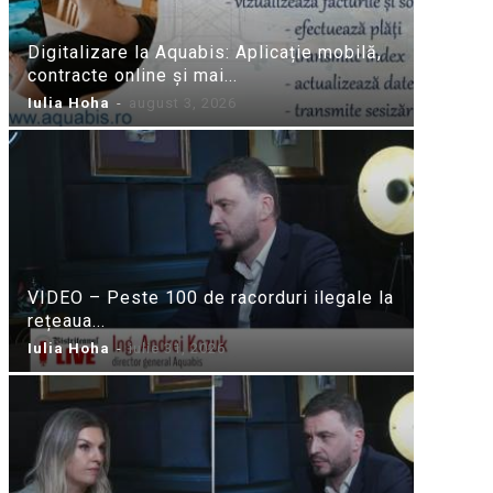
Digitalizare la Aquabis: Aplicație mobilă,
contracte online și mai...
Iulia Hoha
-
august 3, 2026
VIDEO – Peste 100 de racorduri ilegale la
rețeaua...
Iulia Hoha
-
iulie 31, 2026