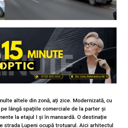
multe altele din zonă, ați zice. Modernizată, cu
 pe lângă spațiile comerciale de la parter și
ente la etajul I și în mansardă. O destinație
re strada Lupeni ocupă trotuarul. Aici arhitectul