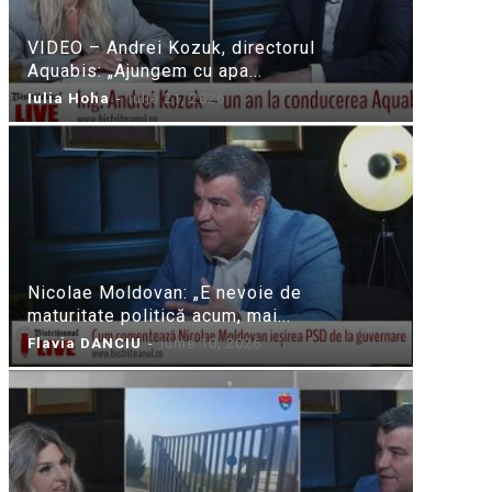
VIDEO – Andrei Kozuk, directorul
Aquabis: „Ajungem cu apa...
Iulia Hoha
-
iulie 21, 2026
Nicolae Moldovan: „E nevoie de
maturitate politică acum, mai...
Flavia DANCIU
-
iunie 10, 2026