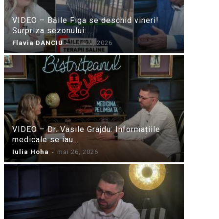
VIDEO – Băile Figa se deschid vineri!
Surpriza sezonului:...
Flavia DANCIU
-
iunie 9, 2026
VIDEO – Dr. Vasile Grajdu: Informațiile
medicale se iau...
Iulia Hoha
-
mai 26, 2026