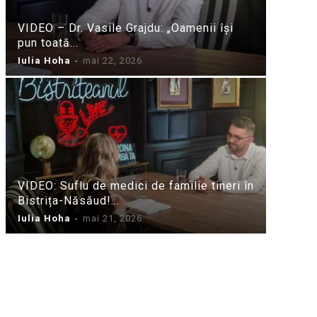
VIDEO – Dr. Vasile Grajdu: „Oamenii își
pun toată...
Iulia Hoha
-
mai 22, 2026
VIDEO: Suflu de medici de familie tineri în
Bistrița-Năsăud!...
Iulia Hoha
-
mai 21, 2026