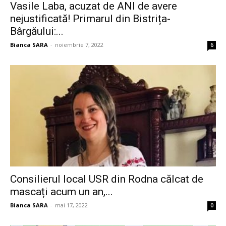
Vasile Laba, acuzat de ANI de avere
nejustificată! Primarul din Bistrița-
Bârgăului:...
Bianca SARA
-
noiembrie 7, 2022
6
Consilierul local USR din Rodna călcat de
mascați acum un an,...
Bianca SARA
-
mai 17, 2022
0