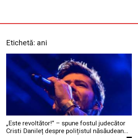
Etichetă: ani
„Este revoltător!” – spune fostul judecător
Cristi Danileț despre polițistul năsăudean...