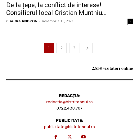
De la țepe, la conflict de interese!
Consilierul local Cristian Munthiu...
Claudia ANDRON
-
noiembrie 16, 2021
9
1
2
3
2.838 vizitatori online
REDACȚIA:
redactia@bistriteanul.ro
0722.480.707
PUBLICITATE:
publicitate@bistriteanul.ro