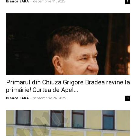
Bianca SARA
-
decembrie 11, 2025
1
Primarul din Chiuza Grigore Bradea revine la
primărie! Curtea de Apel...
Bianca SARA
-
septembrie 26, 2025
0